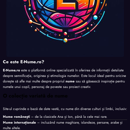
Ce este E-Nume.ro?
E-Nume.ro
este o platformă online specializată în oferirea de informații detaliate
despre semnificația, originea și etimologia numelor. Este locul ideal pentru oricine
dorește să afle mai multe despre propriul
nume
sau să găsească inspirație pentru
numele unui copil, personaj de poveste sau proiect creativ.
O colecție variată de nume
Site-ul cuprinde o bază de date vastă, cu nume din diverse culturi și limbi, inclusiv:
Nume românești
– de la clasicele Ana și Ion, până la cele mai rare.
Nume internaționale
– incluzând nume maghiare, islandeze, persane, arabe și
multe altele.