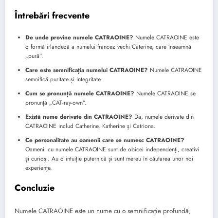
Întrebări frecvente
De unde provine numele CATRAOINE?
Numele CATRAOINE este
o formă irlandeză a numelui francez vechi Caterine, care înseamnă
„pură”.
Care este semnificația numelui CATRAOINE?
Numele CATRAOINE
semnifică puritate și integritate.
Cum se pronunță numele CATRAOINE?
Numele CATRAOINE se
pronunță „CAT-ray-own”.
Există nume derivate din CATRAOINE?
Da, numele derivate din
CATRAOINE includ Catherine, Katherine și Catriona.
Ce personalitate au oamenii care se numesc CATRAOINE?
Oamenii cu numele CATRAOINE sunt de obicei independenți, creativi
și curioși. Au o intuiție puternică și sunt mereu în căutarea unor noi
experiențe.
Concluzie
Numele CATRAOINE este un nume cu o semnificație profundă,