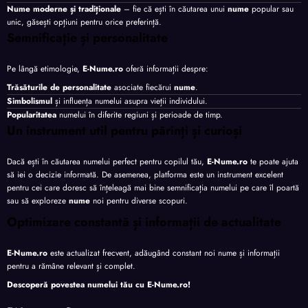
Nume moderne și tradiționale
– fie că ești în căutarea unui
nume
popular sau
unic, găsești opțiuni pentru orice preferință.
Semnificație și personalitate
Pe lângă etimologie,
E-Nume.ro
oferă informații despre:
Trăsăturile de personalitate
asociate fiecărui
nume
.
Simbolismul
și influența numelui asupra vieții individului.
Popularitatea
numelui în diferite regiuni și perioade de timp.
Un instrument util pentru părinți și curioși
Dacă ești în căutarea numelui perfect pentru copilul tău,
E-Nume.ro
te poate ajuta
să iei o decizie informată. De asemenea, platforma este un instrument excelent
pentru cei care doresc să înțeleagă mai bine semnificația numelui pe care îl poartă
sau să exploreze
nume
noi pentru diverse scopuri.
Optimizare constantă și informații de actualitate
E-Nume.ro
este actualizat frecvent, adăugând constant noi nume și informații
pentru a rămâne relevant și complet.
Descoperă povestea numelui tău cu
E-Nume.ro
!