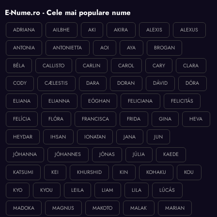
E-Nume.ro - Cele mai populare nume
ADRIANA
AILBHE
AKI
AKIRA
ALEXIS
ALEXUS
ANTONIA
ANTONIETTA
AOI
AYA
BROGAN
BÉLA
CALLISTO
CARLIN
CAROL
CARY
CLARA
CODY
CÆLESTIS
DARA
DORAN
DÁVID
DÓRA
ELIANA
ELIANNA
EÓGHAN
FELICIANA
FELICITÁS
FELÍCIA
FLÓRA
FRANCISCA
FRIDA
GINA
HEVA
HEYDAR
IHSAN
IONATAN
JANA
JUN
JÓHANNA
JÓHANNES
JÓNAS
JÚLIA
KAEDE
KATSUMI
KEI
KHURSHID
KIN
KOHAKU
KOU
KYO
KYOU
LEILA
LIAM
LILA
LÚCÁS
MADOKA
MAGNUS
MAKOTO
MALAK
MARIAN