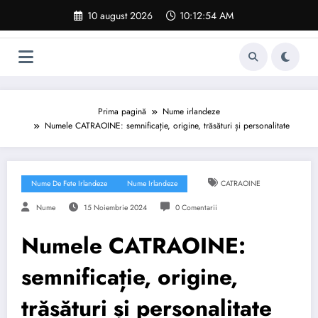
Sari
10 august 2026
10:12:55 AM
la
conținut
Prima pagină
Nume irlandeze
Numele CATRAOINE: semnificație, origine, trăsături și personalitate
Nume De Fete Irlandeze
Nume Irlandeze
CATRAOINE
Nume
15 Noiembrie 2024
0 Comentarii
Numele CATRAOINE:
semnificație, origine,
trăsături și personalitate