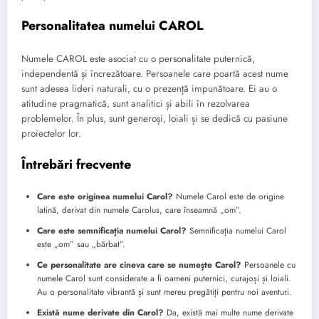
Personalitatea numelui CAROL
Numele CAROL este asociat cu o personalitate puternică,
independentă și încrezătoare. Persoanele care poartă acest nume
sunt adesea lideri naturali, cu o prezență impunătoare. Ei au o
atitudine pragmatică, sunt analitici și abili în rezolvarea
problemelor. În plus, sunt generoși, loiali și se dedică cu pasiune
proiectelor lor.
Întrebări frecvente
Care este originea numelui Carol?
Numele Carol este de origine
latină, derivat din numele Carolus, care înseamnă „om”.
Care este semnificația numelui Carol?
Semnificația numelui Carol
este „om” sau „bărbat”.
Ce personalitate are cineva care se numește Carol?
Persoanele cu
numele Carol sunt considerate a fi oameni puternici, curajoși și loiali.
Au o personalitate vibrantă și sunt mereu pregătiți pentru noi aventuri.
Există nume derivate din Carol?
Da, există mai multe nume derivate