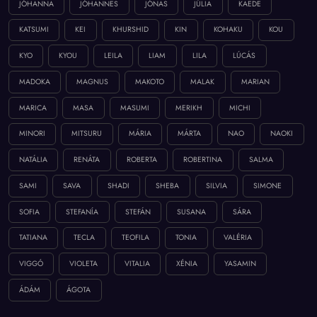
JÓHANNA
JÓHANNES
JÓNAS
JÚLIA
KAEDE
KATSUMI
KEI
KHURSHID
KIN
KOHAKU
KOU
KYO
KYOU
LEILA
LIAM
LILA
LÚCÁS
MADOKA
MAGNUS
MAKOTO
MALAK
MARIAN
MARICA
MASA
MASUMI
MERIKH
MICHI
MINORI
MITSURU
MÁRIA
MÁRTA
NAO
NAOKI
NATÁLIA
RENÁTA
ROBERTA
ROBERTINA
SALMA
SAMI
SAVA
SHADI
SHEBA
SILVIA
SIMONE
SOFIA
STEFANÍA
STEFÁN
SUSANA
SÁRA
TATIANA
TECLA
TEOFILA
TONIA
VALÉRIA
VIGGÓ
VIOLETA
VITALIA
XÉNIA
YASAMIN
ÁDÁM
ÁGOTA