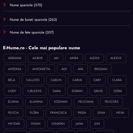
Nume spaniole
(570)
Nume de baieti spaniole
(263)
Nume de fete spaniole
(307)
E-Nume.ro - Cele mai populare nume
ADRIANA
AILBHE
AKI
AKIRA
ALEXIS
ALEXUS
ANTONIA
ANTONIETTA
AOI
AYA
BROGAN
BÉLA
CALLISTO
CARLIN
CAROL
CARY
CLARA
CODY
CÆLESTIS
DARA
DORAN
DÁVID
DÓRA
ELIANA
ELIANNA
EÓGHAN
FELICIANA
FELICITÁS
FELÍCIA
FLÓRA
FRANCISCA
FRIDA
GINA
HEVA
HEYDAR
IHSAN
IONATAN
JANA
JUN