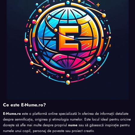
perso
perso
perso
nalita
nalita
nalita
nalita
te
te
te
te
Ce este E-Nume.ro?
E-Nume.ro
este o platformă online specializată în oferirea de informații detaliate
despre semnificația, originea și etimologia numelor. Este locul ideal pentru oricine
dorește să afle mai multe despre propriul
nume
sau să găsească inspirație pentru
numele unui copil, personaj de poveste sau proiect creativ.