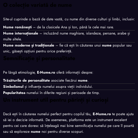
O colecție variată de nume
Site-ul cuprinde o bază de date vastă, cu nume din diverse culturi și limbi, inclusiv:
Nume românești
– de la clasicele Ana și Ion, până la cele mai rare.
Nume internaționale
– incluzând nume maghiare, islandeze, persane, arabe și
multe altele.
Nume moderne și tradiționale
– fie că ești în căutarea unui
nume
popular sau
unic, găsești opțiuni pentru orice preferință.
Semnificație și personalitate
Pe lângă etimologie,
E-Nume.ro
oferă informații despre:
Trăsăturile de personalitate
asociate fiecărui
nume
.
Simbolismul
și influența numelui asupra vieții individului.
Popularitatea
numelui în diferite regiuni și perioade de timp.
Un instrument util pentru părinți și curioși
Dacă ești în căutarea numelui perfect pentru copilul tău,
E-Nume.ro
te poate ajuta
să iei o decizie informată. De asemenea, platforma este un instrument excelent
pentru cei care doresc să înțeleagă mai bine semnificația numelui pe care îl poartă
sau să exploreze
nume
noi pentru diverse scopuri.