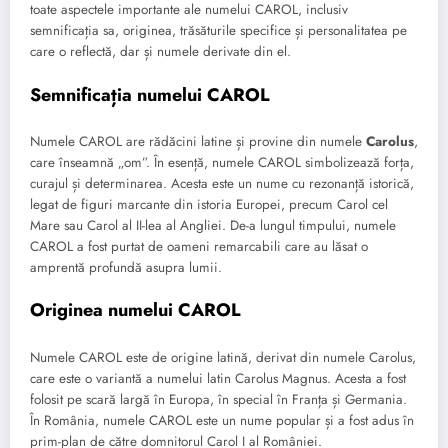
toate aspectele importante ale numelui CAROL, inclusiv
semnificația sa, originea, trăsăturile specifice și personalitatea pe
care o reflectă, dar și numele derivate din el.
Semnificația numelui CAROL
Numele CAROL are rădăcini latine și provine din numele
Carolus
,
care înseamnă „om”. În esență, numele CAROL simbolizează forța,
curajul și determinarea. Acesta este un nume cu rezonanță istorică,
legat de figuri marcante din istoria Europei, precum Carol cel
Mare sau Carol al II-lea al Angliei. De-a lungul timpului, numele
CAROL a fost purtat de oameni remarcabili care au lăsat o
amprentă profundă asupra lumii.
Originea numelui CAROL
Numele CAROL este de origine latină, derivat din numele Carolus,
care este o variantă a numelui latin Carolus Magnus. Acesta a fost
folosit pe scară largă în Europa, în special în Franța și Germania.
În România, numele CAROL este un nume popular și a fost adus în
prim-plan de către domnitorul Carol I al României.