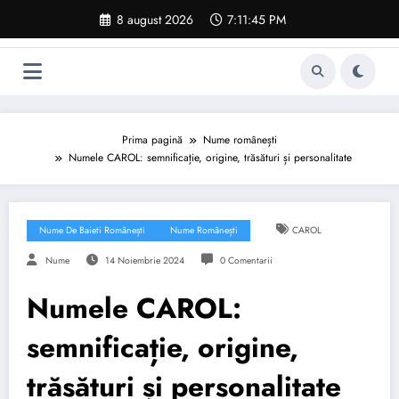
Sari
8 august 2026
7:11:46 PM
la
conținut
Prima pagină
Nume românești
Numele CAROL: semnificație, origine, trăsături și personalitate
Nume De Baieti Românești
Nume Românești
CAROL
Nume
14 Noiembrie 2024
0 Comentarii
Numele CAROL:
semnificație, origine,
trăsături și personalitate