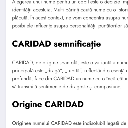
Alegerea unui nume pentru un copil este o decizie imp
identității acestuia. Mulți părinți caută nume cu o isto
plăcută. În acest context, ne vom concentra asupra n
posibilele influențe asupra personalității purtătorilor să
CARIDAD semnificație
CARIDAD, de origine spaniolă, este o variantă a numel
principală este „dragă”, „iubită”, reflectând o esență 
profundă, face din CARIDAD un nume cu o încărcătură
să transmită sentimente de dragoste și compasiune.
Origine CARIDAD
Originea numelui CARIDAD este indisolubil legată de l