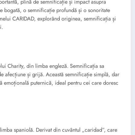
ortantă, plină de semnificație și impact asupra
rie bogată, o semnificație profundă și o sonoritate
umelui CARIDAD, explorând originea, semnificația și
i.
ui Charity, din limba engleză. Semnificația sa
de afecțiune și grijă. Această semnificație simplă, dar
 emoțională puternică, ideal pentru cei care doresc
imba spaniolă. Derivat din cuvântul „caridad”, care