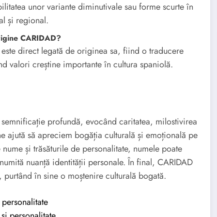
ilitatea unor variante diminutivale sau forme scurte în
al și regional.
 origine CARIDAD?
ste direct legată de originea sa, fiind o traducere
nd valori creștine importante în cultura spaniolă.
semnificație profundă, evocând caritatea, milostivirea
e ne ajută să apreciem bogăția culturală și emoțională pe
e nume și trăsăturile de personalitate, numele poate
anumită nuanță identității personale. În final, CARIDAD
purtând în sine o moștenire culturală bogată.
personalitate
și personalitate