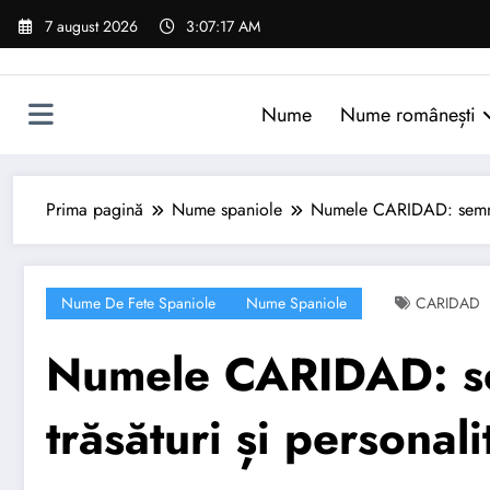
Sari
7 august 2026
3:07:18 AM
la
conținut
Nume
Nume românești
Prima pagină
Nume spaniole
Numele CARIDAD: semnific
Nume De Fete Spaniole
Nume Spaniole
CARIDAD
Numele CARIDAD: sem
trăsături și personali