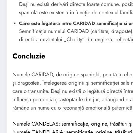
Deși nu există derivări directe foarte comune, posib
spaniolă este existentă în funcție de contextul famili
Care este legatura intre CARIDAD semnificație si
Semnificația numelui CARIDAD (caritate, dragoste) e
directă a cuvântului „Charity” din engleză, reflectâ
Concluzie
Numele CARIDAD, de origine spaniolă, poartă în el o 
și dragostea. Înțelegerea originii și semnificației sal
care o transmite. Deși nu există o legătură directă într
influența percepția și așteptările din jur, adăugând o 
rămâne un nume cu o rezonanță emoțională puternică, 
Numele CANDELAS: semnificație, origine, trăsături și 
Numele CANDELARIA: semnificație, origine, trăsături 