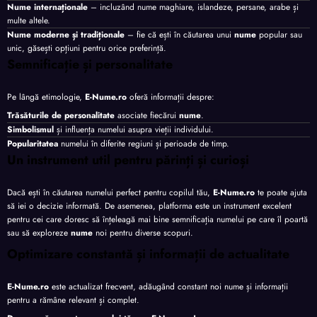
Nume internaționale
– incluzând nume maghiare, islandeze, persane, arabe și
multe altele.
Nume moderne și tradiționale
– fie că ești în căutarea unui
nume
popular sau
unic, găsești opțiuni pentru orice preferință.
Semnificație și personalitate
Pe lângă etimologie,
E-Nume.ro
oferă informații despre:
Trăsăturile de personalitate
asociate fiecărui
nume
.
Simbolismul
și influența numelui asupra vieții individului.
Popularitatea
numelui în diferite regiuni și perioade de timp.
Un instrument util pentru părinți și curioși
Dacă ești în căutarea numelui perfect pentru copilul tău,
E-Nume.ro
te poate ajuta
să iei o decizie informată. De asemenea, platforma este un instrument excelent
pentru cei care doresc să înțeleagă mai bine semnificația numelui pe care îl poartă
sau să exploreze
nume
noi pentru diverse scopuri.
Optimizare constantă și informații de actualitate
E-Nume.ro
este actualizat frecvent, adăugând constant noi nume și informații
pentru a rămâne relevant și complet.