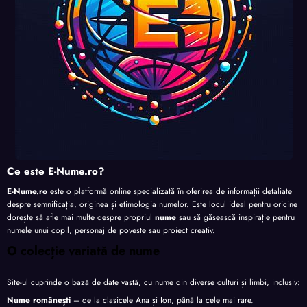
Ce este E-Nume.ro?
E-Nume.ro
este o platformă online specializată în oferirea de informații detaliate
despre semnificația, originea și etimologia numelor. Este locul ideal pentru oricine
dorește să afle mai multe despre propriul
nume
sau să găsească inspirație pentru
numele unui copil, personaj de poveste sau proiect creativ.
O colecție variată de nume
Site-ul cuprinde o bază de date vastă, cu nume din diverse culturi și limbi, inclusiv:
Nume românești
– de la clasicele Ana și Ion, până la cele mai rare.