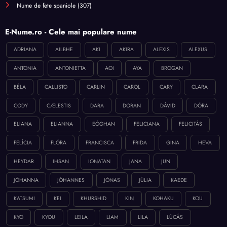
Nume de fete spaniole
(307)
E-Nume.ro - Cele mai populare nume
ADRIANA
AILBHE
AKI
AKIRA
ALEXIS
ALEXUS
ANTONIA
ANTONIETTA
AOI
AYA
BROGAN
BÉLA
CALLISTO
CARLIN
CAROL
CARY
CLARA
CODY
CÆLESTIS
DARA
DORAN
DÁVID
DÓRA
ELIANA
ELIANNA
EÓGHAN
FELICIANA
FELICITÁS
FELÍCIA
FLÓRA
FRANCISCA
FRIDA
GINA
HEVA
HEYDAR
IHSAN
IONATAN
JANA
JUN
JÓHANNA
JÓHANNES
JÓNAS
JÚLIA
KAEDE
KATSUMI
KEI
KHURSHID
KIN
KOHAKU
KOU
KYO
KYOU
LEILA
LIAM
LILA
LÚCÁS