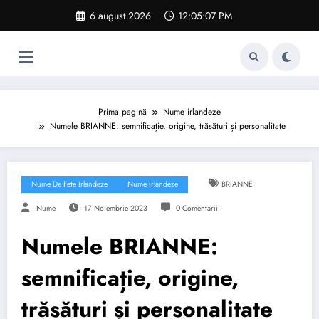
Sari
6 august 2026
12:05:08 PM
la
conținut
Prima pagină
Nume irlandeze
Numele BRIANNE: semnificație, origine, trăsături și personalitate
Nume De Fete Irlandeze
Nume Irlandeze
BRIANNE
Nume
17 Noiembrie 2023
0 Comentarii
Numele BRIANNE:
semnificație, origine,
trăsături și personalitate