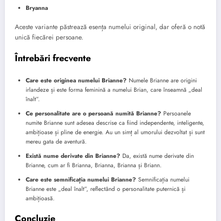
Bryanna
Aceste variante păstrează esența numelui original, dar oferă o notă
unică fiecărei persoane.
Întrebări frecvente
Care este originea numelui Brianne?
Numele Brianne are origini
irlandeze și este forma feminină a numelui Brian, care înseamnă „deal
înalt”.
Ce personalitate are o persoană numită Brianne?
Persoanele
numite Brianne sunt adesea descrise ca fiind independente, inteligente,
ambițioase și pline de energie. Au un simț al umorului dezvoltat și sunt
mereu gata de aventură.
Există nume derivate din Brianne?
Da, există nume derivate din
Brianne, cum ar fi Brianna, Brianna, Brianna și Briann.
Care este semnificația numelui Brianne?
Semnificația numelui
Brianne este „deal înalt”, reflectând o personalitate puternică și
ambițioasă.
Concluzie