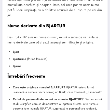
mentalitate deschisă și adaptabilitate, cei care poartă acest nume
pot fi lideri inspirați, cu o abilitate naturală de a inspira pe cei din
jur.
Nume derivate din BJARTUR
Deși BJARTUR este un nume distinct, există o serie de variante sau
nume derivate care păstrează aceeași semnificație și origine:
Bjart
Bjarturína
(formă feminină)
Bjarni
Întrebări frecvente
Care este originea numelui BJARTUR?
BJARTUR este o formă
islandeză a numelui vechi norvegian Bjartr, care înseamnă „luminoasă”.
Ce fel de personalitate au cei cu numele BJARTUR?
Deși nu există
studii științifice care să demonstreze o legătură directă între nume și
personalitate, numele BJARTUR sugerează o personalitate radiantă,