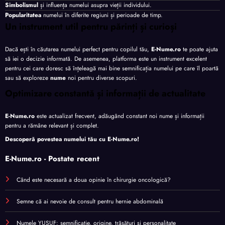
Simbolismul
și influența numelui asupra vieții individului.
Popularitatea
numelui în diferite regiuni și perioade de timp.
Un instrument util pentru părinți și curioși
Dacă ești în căutarea numelui perfect pentru copilul tău,
E-Nume.ro
te poate ajuta
să iei o decizie informată. De asemenea, platforma este un instrument excelent
pentru cei care doresc să înțeleagă mai bine semnificația numelui pe care îl poartă
sau să exploreze
nume
noi pentru diverse scopuri.
Optimizare constantă și informații de actualitate
E-Nume.ro
este actualizat frecvent, adăugând constant noi nume și informații
pentru a rămâne relevant și complet.
Descoperă povestea numelui tău cu
E-Nume.ro
!
E-Nume.ro - Postate recent
Când este necesară a doua opinie în chirurgie oncologică?
Semne că ai nevoie de consult pentru hernie abdominală
Numele YUSUF: semnificație, origine, trăsături și personalitate