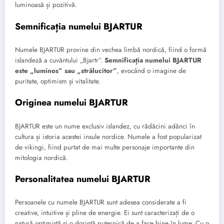
luminoasă și pozitivă.
Semnificația numelui BJARTUR
Numele BJARTUR provine din vechea limbă nordică, fiind o formă
islandeză a cuvântului „Bjartr”.
Semnificația numelui BJARTUR
este „luminos” sau „strălucitor”
, evocând o imagine de
puritate, optimism și vitalitate.
Originea numelui BJARTUR
BJARTUR este un nume exclusiv islandez, cu rădăcini adânci în
cultura și istoria acestei insule nordice. Numele a fost popularizat
de vikingi, fiind purtat de mai multe personaje importante din
mitologia nordică.
Personalitatea numelui BJARTUR
Persoanele cu numele BJARTUR sunt adesea considerate a fi
creative, intuitive și pline de energie. Ei sunt caracterizați de o
natură optimistă și o dorință puternică de a face bine în lume. Cu o