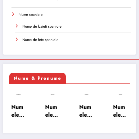
Nume spaniole
Nume de baieti spaniole
Nume de fete spaniole
Nume & Prenume
Num
Num
Num
Num
ele
ele
ele
ele
XSAY
URV
SRA
SOH
ARS
AKS
OSH
RAB:
A:
HA:
A:
semn