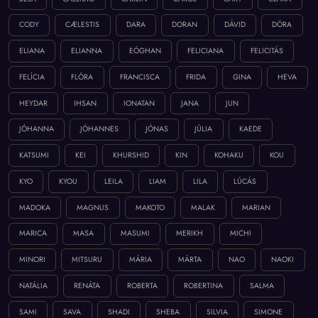
CODY
CÆLESTIS
DARA
DORAN
DÁVID
DÓRA
ELIANA
ELIANNA
EÓGHAN
FELICIANA
FELICITÁS
FELÍCIA
FLÓRA
FRANCISCA
FRIDA
GINA
HEVA
HEYDAR
IHSAN
IONATAN
JANA
JUN
JÓHANNA
JÓHANNES
JÓNAS
JÚLIA
KAEDE
KATSUMI
KEI
KHURSHID
KIN
KOHAKU
KOU
KYO
KYOU
LEILA
LIAM
LILA
LÚCÁS
MADOKA
MAGNUS
MAKOTO
MALAK
MARIAN
MARICA
MASA
MASUMI
MERIKH
MICHI
MINORI
MITSURU
MÁRIA
MÁRTA
NAO
NAOKI
NATÁLIA
RENÁTA
ROBERTA
ROBERTINA
SALMA
SAMI
SAVA
SHADI
SHEBA
SILVIA
SIMONE