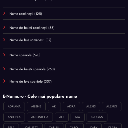
Nume românești
(125)
Nume de baieti românești
(88)
Nume de fete românești
(37)
Nume spaniole
(570)
Nume de baieti spaniole
(263)
Nume de fete spaniole
(307)
E-Nume.ro - Cele mai populare nume
ADRIANA
AILBHE
AKI
AKIRA
ALEXIS
ALEXUS
ANTONIA
ANTONIETTA
AOI
AYA
BROGAN
BÉLA
CALLISTO
CARLIN
CAROL
CARY
CLARA