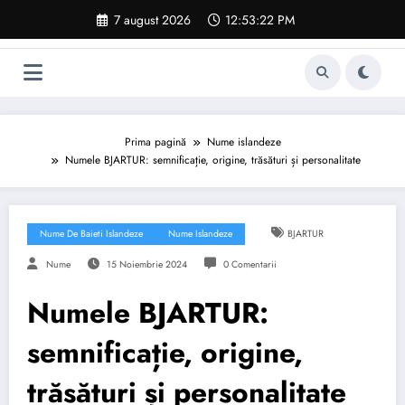
Sari
7 august 2026
12:53:23 PM
la
conținut
Prima pagină
Nume islandeze
Numele BJARTUR: semnificație, origine, trăsături și personalitate
Nume De Baieti Islandeze
Nume Islandeze
BJARTUR
Nume
15 Noiembrie 2024
0 Comentarii
Numele BJARTUR:
semnificație, origine,
trăsături și personalitate