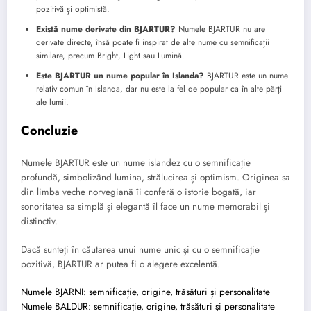
pozitivă și optimistă.
Există nume derivate din BJARTUR?
Numele BJARTUR nu are
derivate directe, însă poate fi inspirat de alte nume cu semnificații
similare, precum Bright, Light sau Lumină.
Este BJARTUR un nume popular în Islanda?
BJARTUR este un nume
relativ comun în Islanda, dar nu este la fel de popular ca în alte părți
ale lumii.
Concluzie
Numele BJARTUR este un nume islandez cu o semnificație
profundă, simbolizând lumina, strălucirea și optimism. Originea sa
din limba veche norvegiană îi conferă o istorie bogată, iar
sonoritatea sa simplă și elegantă îl face un nume memorabil și
distinctiv.
Dacă sunteți în căutarea unui nume unic și cu o semnificație
pozitivă, BJARTUR ar putea fi o alegere excelentă.
Numele BJARNI: semnificație, origine, trăsături și personalitate
Numele BALDUR: semnificație, origine, trăsături și personalitate