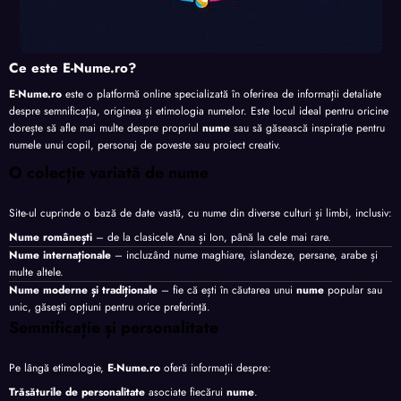
Ce este E-Nume.ro?
E-Nume.ro
este o platformă online specializată în oferirea de informații detaliate
despre semnificația, originea și etimologia numelor. Este locul ideal pentru oricine
dorește să afle mai multe despre propriul
nume
sau să găsească inspirație pentru
numele unui copil, personaj de poveste sau proiect creativ.
O colecție variată de nume
Site-ul cuprinde o bază de date vastă, cu nume din diverse culturi și limbi, inclusiv:
Nume românești
– de la clasicele Ana și Ion, până la cele mai rare.
Nume internaționale
– incluzând nume maghiare, islandeze, persane, arabe și
multe altele.
Nume moderne și tradiționale
– fie că ești în căutarea unui
nume
popular sau
unic, găsești opțiuni pentru orice preferință.
Semnificație și personalitate
Pe lângă etimologie,
E-Nume.ro
oferă informații despre:
Trăsăturile de personalitate
asociate fiecărui
nume
.