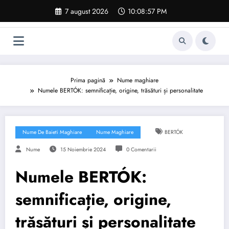
Sari
7 august 2026
10:08:58 PM
la
conținut
Prima pagină
Nume maghiare
Numele BERTÓK: semnificație, origine, trăsături și personalitate
Nume De Baieti Maghiare
Nume Maghiare
BERTÓK
Nume
15 Noiembrie 2024
0 Comentarii
Numele BERTÓK:
semnificație, origine,
trăsături și personalitate