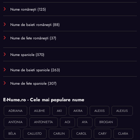
Nume românești
(125)
Nume de baieti românești
(88)
Nume de fete românești
(37)
Nume spaniole
(570)
Nume de baieti spaniole
(263)
Nume de fete spaniole
(307)
E-Nume.ro - Cele mai populare nume
ADRIANA
AILBHE
AKI
AKIRA
ALEXIS
ALEXUS
ANTONIA
ANTONIETTA
AOI
AYA
BROGAN
BÉLA
CALLISTO
CARLIN
CAROL
CARY
CLARA