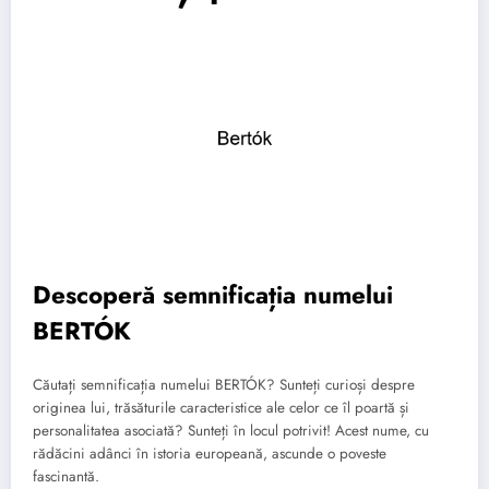
Descoperă semnificația numelui
BERTÓK
Căutați semnificația numelui BERTÓK? Sunteți curioși despre
originea lui, trăsăturile caracteristice ale celor ce îl poartă și
personalitatea asociată? Sunteți în locul potrivit! Acest nume, cu
rădăcini adânci în istoria europeană, ascunde o poveste
fascinantă.