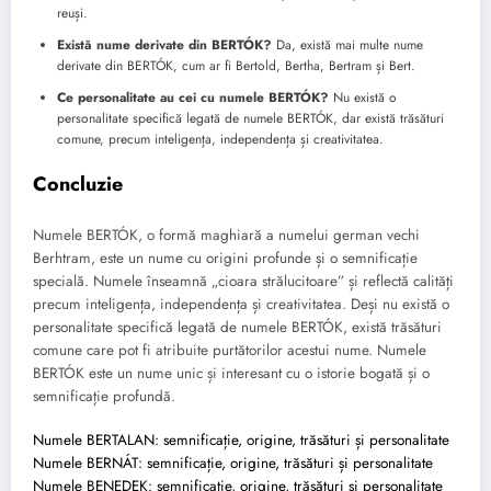
reuși.
Există nume derivate din BERTÓK?
Da, există mai multe nume
derivate din BERTÓK, cum ar fi Bertold, Bertha, Bertram și Bert.
Ce personalitate au cei cu numele BERTÓK?
Nu există o
personalitate specifică legată de numele BERTÓK, dar există trăsături
comune, precum inteligența, independența și creativitatea.
Concluzie
Numele BERTÓK, o formă maghiară a numelui german vechi
Berhtram, este un nume cu origini profunde și o semnificație
specială. Numele înseamnă „cioara strălucitoare” și reflectă calități
precum inteligența, independența și creativitatea. Deși nu există o
personalitate specifică legată de numele BERTÓK, există trăsături
comune care pot fi atribuite purtătorilor acestui nume. Numele
BERTÓK este un nume unic și interesant cu o istorie bogată și o
semnificație profundă.
Numele BERTALAN: semnificație, origine, trăsături și personalitate
Numele BERNÁT: semnificație, origine, trăsături și personalitate
Numele BENEDEK: semnificație, origine, trăsături și personalitate