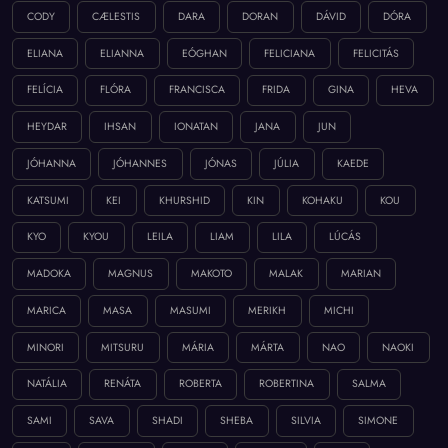
CODY
CÆLESTIS
DARA
DORAN
DÁVID
DÓRA
ELIANA
ELIANNA
EÓGHAN
FELICIANA
FELICITÁS
FELÍCIA
FLÓRA
FRANCISCA
FRIDA
GINA
HEVA
HEYDAR
IHSAN
IONATAN
JANA
JUN
JÓHANNA
JÓHANNES
JÓNAS
JÚLIA
KAEDE
KATSUMI
KEI
KHURSHID
KIN
KOHAKU
KOU
KYO
KYOU
LEILA
LIAM
LILA
LÚCÁS
MADOKA
MAGNUS
MAKOTO
MALAK
MARIAN
MARICA
MASA
MASUMI
MERIKH
MICHI
MINORI
MITSURU
MÁRIA
MÁRTA
NAO
NAOKI
NATÁLIA
RENÁTA
ROBERTA
ROBERTINA
SALMA
SAMI
SAVA
SHADI
SHEBA
SILVIA
SIMONE