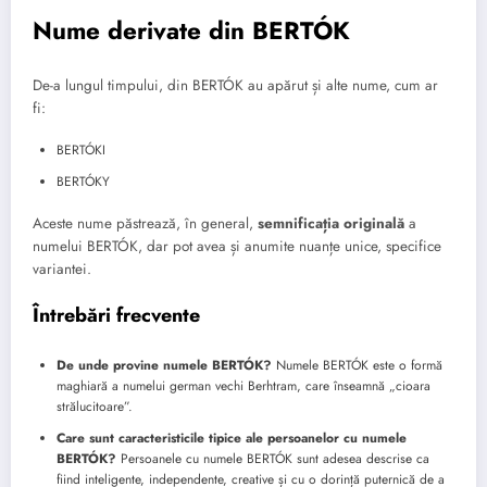
Nume derivate din BERTÓK
De-a lungul timpului, din BERTÓK au apărut și alte nume, cum ar
fi:
BERTÓKI
BERTÓKY
Aceste nume păstrează, în general,
semnificația originală
a
numelui BERTÓK, dar pot avea și anumite nuanțe unice, specifice
variantei.
Întrebări frecvente
De unde provine numele BERTÓK?
Numele BERTÓK este o formă
maghiară a numelui german vechi Berhtram, care înseamnă „cioara
strălucitoare”.
Care sunt caracteristicile tipice ale persoanelor cu numele
BERTÓK?
Persoanele cu numele BERTÓK sunt adesea descrise ca
fiind inteligente, independente, creative și cu o dorință puternică de a