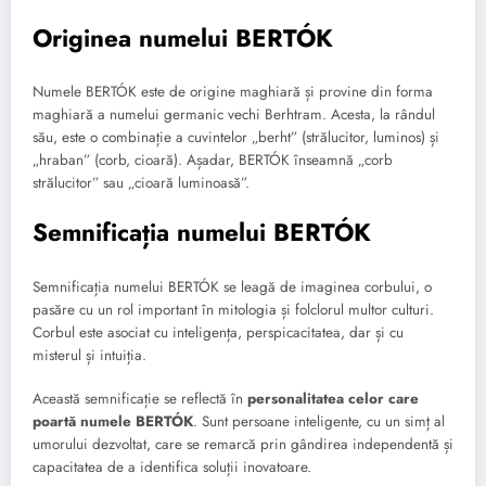
Originea numelui BERTÓK
Numele BERTÓK este de origine maghiară și provine din forma
maghiară a numelui germanic vechi Berhtram. Acesta, la rândul
său, este o combinație a cuvintelor „berht” (strălucitor, luminos) și
„hraban” (corb, cioară). Așadar, BERTÓK înseamnă „corb
strălucitor” sau „cioară luminoasă”.
Semnificația numelui BERTÓK
Semnificația numelui BERTÓK se leagă de imaginea corbului, o
pasăre cu un rol important în mitologia și folclorul multor culturi.
Corbul este asociat cu inteligența, perspicacitatea, dar și cu
misterul și intuiția.
Această semnificație se reflectă în
personalitatea celor care
poartă numele BERTÓK
. Sunt persoane inteligente, cu un simț al
umorului dezvoltat, care se remarcă prin gândirea independentă și
capacitatea de a identifica soluții inovatoare.