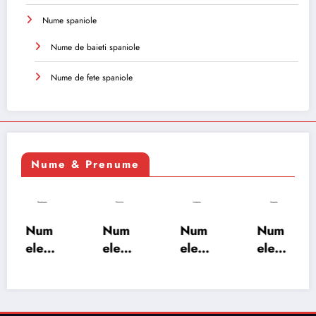
Nume spaniole
Nume de baieti spaniole
Nume de fete spaniole
Nume & Prenume
Num
Num
Num
Num
ele
ele
ele
ele
XSAY
URV
SRA
SOH
ARS
AKS
OSH
RAB:
A:
HA:
A:
semn