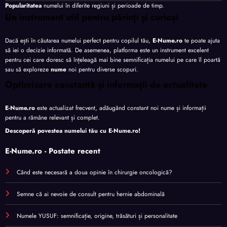
Popularitatea
numelui în diferite regiuni și perioade de timp.
Un instrument util pentru părinți și curioși
Dacă ești în căutarea numelui perfect pentru copilul tău,
E-Nume.ro
te poate ajuta
să iei o decizie informată. De asemenea, platforma este un instrument excelent
pentru cei care doresc să înțeleagă mai bine semnificația numelui pe care îl poartă
sau să exploreze
nume
noi pentru diverse scopuri.
Optimizare constantă și informații de actualitate
E-Nume.ro
este actualizat frecvent, adăugând constant noi nume și informații
pentru a rămâne relevant și complet.
Descoperă povestea numelui tău cu
E-Nume.ro
!
E-Nume.ro - Postate recent
Când este necesară a doua opinie în chirurgie oncologică?
Semne că ai nevoie de consult pentru hernie abdominală
Numele YUSUF: semnificație, origine, trăsături și personalitate