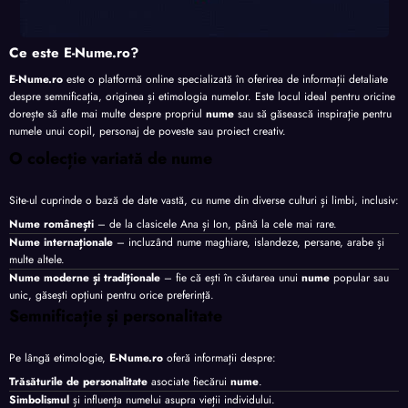
Ce este E-Nume.ro?
E-Nume.ro
este o platformă online specializată în oferirea de informații detaliate
despre semnificația, originea și etimologia numelor. Este locul ideal pentru oricine
dorește să afle mai multe despre propriul
nume
sau să găsească inspirație pentru
numele unui copil, personaj de poveste sau proiect creativ.
O colecție variată de nume
Site-ul cuprinde o bază de date vastă, cu nume din diverse culturi și limbi, inclusiv:
Nume românești
– de la clasicele Ana și Ion, până la cele mai rare.
Nume internaționale
– incluzând nume maghiare, islandeze, persane, arabe și
multe altele.
Nume moderne și tradiționale
– fie că ești în căutarea unui
nume
popular sau
unic, găsești opțiuni pentru orice preferință.
Semnificație și personalitate
Pe lângă etimologie,
E-Nume.ro
oferă informații despre:
Trăsăturile de personalitate
asociate fiecărui
nume
.
Simbolismul
și influența numelui asupra vieții individului.