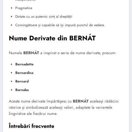
Pragmatice
Dotate cu un puternic simț al dreptății
Convingătoare și capabile să își impună punctul de vedere.
Nume Derivate din BERNÁT
Numele
BERNÁT
a inspirat o serie de nume derivate, precum:
Bernadette
Bernardina
Bernard
Barnaba
Aceste nume derivate împărtășesc cu
BERNÁT
aceleași rădăcini
istorice și simbolizează aceleași valori, adaptate la variantele
lingvistice ale fiecărui nume.
Întrebări frecvente