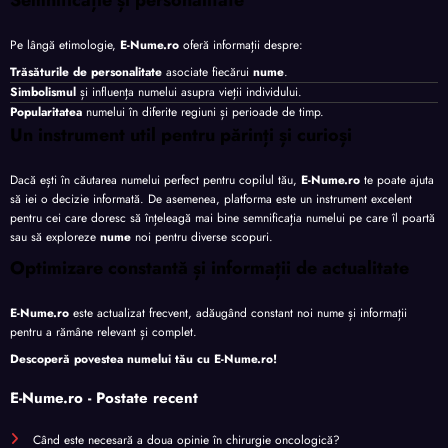
Pe lângă etimologie,
E-Nume.ro
oferă informații despre:
Trăsăturile de personalitate
asociate fiecărui
nume
.
Simbolismul
și influența numelui asupra vieții individului.
Popularitatea
numelui în diferite regiuni și perioade de timp.
Un instrument util pentru părinți și curioși
Dacă ești în căutarea numelui perfect pentru copilul tău,
E-Nume.ro
te poate ajuta
să iei o decizie informată. De asemenea, platforma este un instrument excelent
pentru cei care doresc să înțeleagă mai bine semnificația numelui pe care îl poartă
sau să exploreze
nume
noi pentru diverse scopuri.
Optimizare constantă și informații de actualitate
E-Nume.ro
este actualizat frecvent, adăugând constant noi nume și informații
pentru a rămâne relevant și complet.
Descoperă povestea numelui tău cu
E-Nume.ro
!
E-Nume.ro - Postate recent
Când este necesară a doua opinie în chirurgie oncologică?