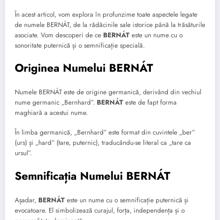
În acest articol, vom explora în profunzime toate aspectele legate
de numele BERNÁT, de la rădăcinile sale istorice până la trăsăturile
asociate. Vom descoperi de ce
BERNÁT
este un nume cu o
sonoritate puternică și o semnificație specială.
Originea Numelui BERNÁT
Numele BERNÁT este de origine germanică, derivând din vechiul
nume germanic „Bernhard”.
BERNÁT
este de fapt forma
maghiară a acestui nume.
În limba germanică, „Bernhard” este format din cuvintele „ber”
(urs) și „hard” (tare, puternic), traducându-se literal ca „tare ca
ursul”.
Semnificația Numelui BERNÁT
Așadar,
BERNÁT
este un nume cu o semnificație puternică și
evocatoare. El simbolizează curajul, forța, independența și o