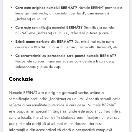
Care este originea numelui BERNÁT?
Numele BERNÁT provine din
limba germană veche, din cuvântul „Bernhard”, care înseamnă
„îndrăzneț ca un urs”.
Care este semnificația numelui BERNÁT?
Semnificația numelui
BERNÁT este „îndrăzneț ca un urs”, reflectând puterea și curajul.
Există nume derivate din BERNÁT?
Da, există mai multe nume
derivate din BERNÁT, cum ar fi: Bernard, Bernadetta, Bernadett, etc.
Ce caracteristici au persoanele care poartă numele BERNÁT?
Persoanele cu acest nume sunt adesea considerate a fi curajoase,
independente și pline de viață.
Concluzie
Numele BERNÁT are o origine germană veche, având o
semnificație profundă: „îndrăzneț ca un urs”. Această semnificație
reflectă o personalitate puternică și curajoasă. Numele BERNÁT
este popular în special în Ungaria, unde este asociat cu tradițiile și
cultura locală. Fie că sunteți în căutarea semnificației numelui sau
pur și simplu doriți să aflați mai multe despre istoria sa,
informațiile din acest articol vă oferă o perspectivă complexă