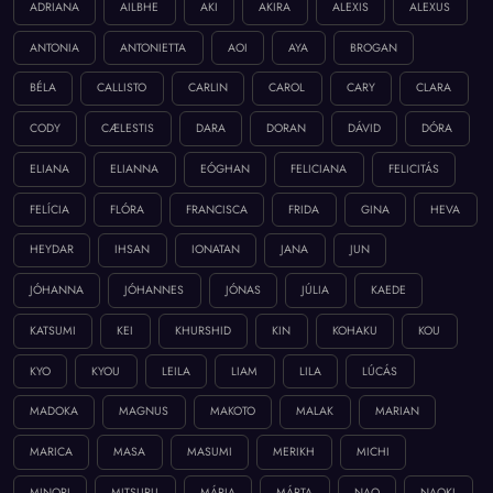
ADRIANA
AILBHE
AKI
AKIRA
ALEXIS
ALEXUS
ANTONIA
ANTONIETTA
AOI
AYA
BROGAN
BÉLA
CALLISTO
CARLIN
CAROL
CARY
CLARA
CODY
CÆLESTIS
DARA
DORAN
DÁVID
DÓRA
ELIANA
ELIANNA
EÓGHAN
FELICIANA
FELICITÁS
FELÍCIA
FLÓRA
FRANCISCA
FRIDA
GINA
HEVA
HEYDAR
IHSAN
IONATAN
JANA
JUN
JÓHANNA
JÓHANNES
JÓNAS
JÚLIA
KAEDE
KATSUMI
KEI
KHURSHID
KIN
KOHAKU
KOU
KYO
KYOU
LEILA
LIAM
LILA
LÚCÁS
MADOKA
MAGNUS
MAKOTO
MALAK
MARIAN
MARICA
MASA
MASUMI
MERIKH
MICHI
MINORI
MITSURU
MÁRIA
MÁRTA
NAO
NAOKI