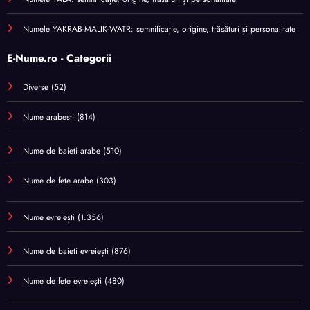
Numele YAKRAB-MALIK-WATR: semnificație, origine, trăsături și personalitate
E-Nume.ro - Categorii
Diverse
(52)
Nume arabesti
(814)
Nume de baieti arabe
(510)
Nume de fete arabe
(303)
Nume evreiești
(1.356)
Nume de baieti evreiești
(876)
Nume de fete evreiești
(480)