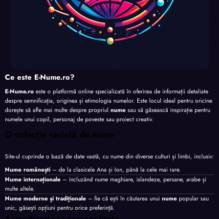
Ce este E-Nume.ro?
E-Nume.ro
este o platformă online specializată în oferirea de informații detaliate
despre semnificația, originea și etimologia numelor. Este locul ideal pentru oricine
dorește să afle mai multe despre propriul
nume
sau să găsească inspirație pentru
numele unui copil, personaj de poveste sau proiect creativ.
O colecție variată de nume
Site-ul cuprinde o bază de date vastă, cu nume din diverse culturi și limbi, inclusiv:
Nume românești
– de la clasicele Ana și Ion, până la cele mai rare.
Nume internaționale
– incluzând nume maghiare, islandeze, persane, arabe și
multe altele.
Nume moderne și tradiționale
– fie că ești în căutarea unui
nume
popular sau
unic, găsești opțiuni pentru orice preferință.
Semnificație și personalitate