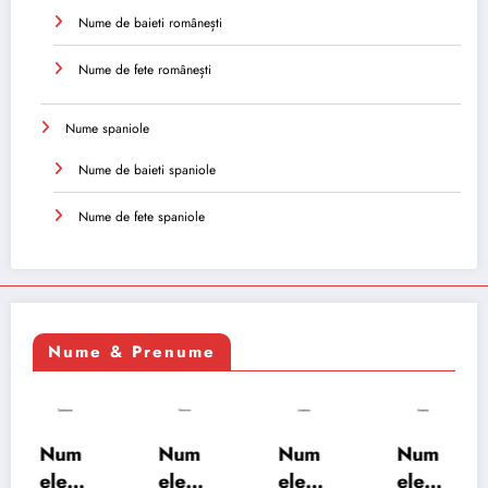
Nume de baieti românești
Nume de fete românești
Nume spaniole
Nume de baieti spaniole
Nume de fete spaniole
Nume & Prenume
Num
Num
Num
Num
ele
ele
ele
ele