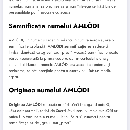
istorie și cultură. În această explorare, vom dezvălui semnificația
numelui, vom analiza originea sa și vom înțelege ce trăsături de
personalitate pot fi asociate cu acesta.
Semnificația numelui AMLÓÐI
AMLÓÐI, un nume cu rădăcini adânci în cultura nordică, are o
semnificație profundă.
AMLÓÐI semnificație
se traduce din
limba islandeză ca „greu” sau „prost”. Această semnificație poate
părea neobișnuită la prima vedere, dar în contextul istoric și
cultural al Islandei, numele AMLÓÐI era asociat cu puterea și
rezistența, calități esențiale pentru a supraviețui într-un mediu
aspru.
Originea numelui AMLÓÐI
Originea AMLÓÐI
se poate urmări până în saga islandeză,
„Skaldskaparmal”, scrisă de Snorri Sturluson. Numele AMLÓÐI ar
putea fi o traducere a numelui latin „Brutus”, cunoscut pentru
semnificația sa de „greu” sau „prost”.