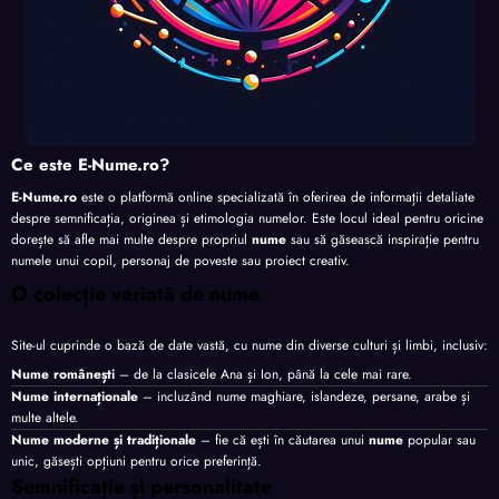
Ce este E-Nume.ro?
E-Nume.ro
este o platformă online specializată în oferirea de informații detaliate
despre semnificația, originea și etimologia numelor. Este locul ideal pentru oricine
dorește să afle mai multe despre propriul
nume
sau să găsească inspirație pentru
numele unui copil, personaj de poveste sau proiect creativ.
O colecție variată de nume
Site-ul cuprinde o bază de date vastă, cu nume din diverse culturi și limbi, inclusiv:
Nume românești
– de la clasicele Ana și Ion, până la cele mai rare.
Nume internaționale
– incluzând nume maghiare, islandeze, persane, arabe și
multe altele.
Nume moderne și tradiționale
– fie că ești în căutarea unui
nume
popular sau
unic, găsești opțiuni pentru orice preferință.
Semnificație și personalitate