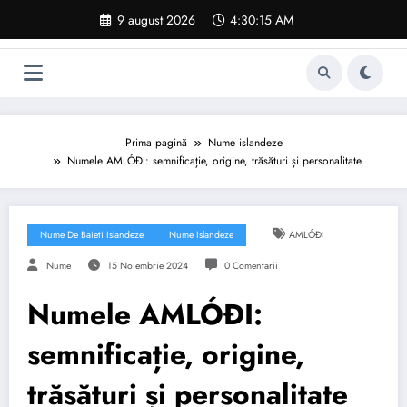
Sari
9 august 2026
4:30:16 AM
la
conținut
Prima pagină
Nume islandeze
Numele AMLÓÐI: semnificație, origine, trăsături și personalitate
Nume De Baieti Islandeze
Nume Islandeze
AMLÓÐI
Nume
15 Noiembrie 2024
0 Comentarii
Numele AMLÓÐI:
semnificație, origine,
trăsături și personalitate