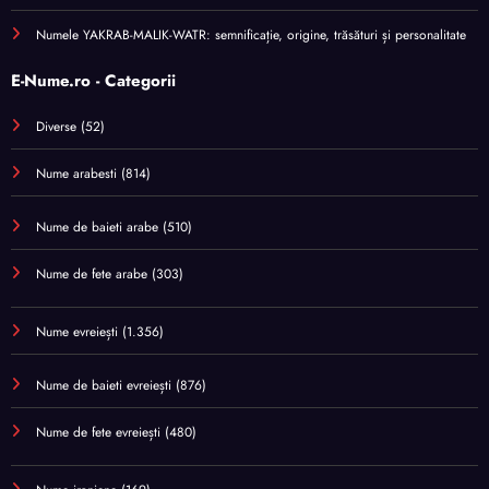
Numele YAKRAB-MALIK-WATR: semnificație, origine, trăsături și personalitate
E-Nume.ro - Categorii
Diverse
(52)
Nume arabesti
(814)
Nume de baieti arabe
(510)
Nume de fete arabe
(303)
Nume evreiești
(1.356)
Nume de baieti evreiești
(876)
Nume de fete evreiești
(480)