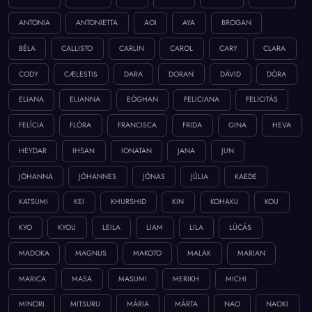
ANTONIA
ANTONIETTA
AOI
AYA
BROGAN
BÉLA
CALLISTO
CARLIN
CAROL
CARY
CLARA
CODY
CÆLESTIS
DARA
DORAN
DÁVID
DÓRA
ELIANA
ELIANNA
EÓGHAN
FELICIANA
FELICITÁS
FELÍCIA
FLÓRA
FRANCISCA
FRIDA
GINA
HEVA
HEYDAR
IHSAN
IONATAN
JANA
JUN
JÓHANNA
JÓHANNES
JÓNAS
JÚLIA
KAEDE
KATSUMI
KEI
KHURSHID
KIN
KOHAKU
KOU
KYO
KYOU
LEILA
LIAM
LILA
LÚCÁS
MADOKA
MAGNUS
MAKOTO
MALAK
MARIAN
MARICA
MASA
MASUMI
MERIKH
MICHI
MINORI
MITSURU
MÁRIA
MÁRTA
NAO
NAOKI