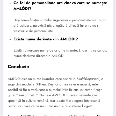
Ce fel de personalitate are cineva care se numește
AMLÓÐI?
Deși semnificația numelui sugerează o personalitate mai puțin
strălucitoare, nu există nicio legătură directă între nume și
trăsăturile de personalitate.
Există nume derivate din AMLÓÐI?
Există numeroase nume de origine islandeză, dar nu se cunosc
nume derivate direct din AMLÓÐI.
Concluzie
AMLÓÐI este un nume islandez care apare în
Skaldskaparmal
, o
saga din secolul al XIII-lea. Deși originea sa este incertă, este
posibil să fie o traducere a numelui latin Brutus, cu semnificația
„greu” sau „prostul”. Numele AMLÓÐI nu are o semnificație
specifică în cultura română, dar poate fi o alegere interesantă
pentru cei care caută un nume unic și cu o istorie bogată.