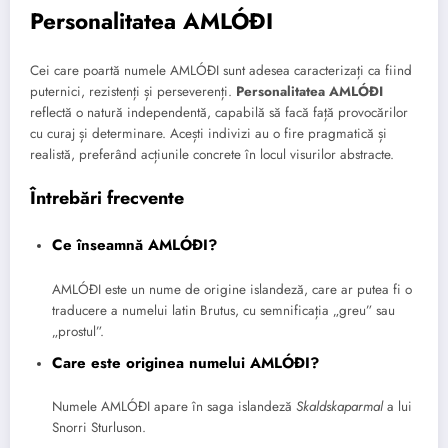
Personalitatea AMLÓÐI
Cei care poartă numele AMLÓÐI sunt adesea caracterizați ca fiind
puternici, rezistenți și perseverenți.
Personalitatea AMLÓÐI
reflectă o natură independentă, capabilă să facă față provocărilor
cu curaj și determinare. Acești indivizi au o fire pragmatică și
realistă, preferând acțiunile concrete în locul visurilor abstracte.
Întrebări frecvente
Ce înseamnă AMLÓÐI?
AMLÓÐI este un nume de origine islandeză, care ar putea fi o
traducere a numelui latin Brutus, cu semnificația „greu” sau
„prostul”.
Care este originea numelui AMLÓÐI?
Numele AMLÓÐI apare în saga islandeză
Skaldskaparmal
a lui
Snorri Sturluson.