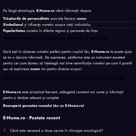
Pe lângă etimologie,
E-Nume.ro
oferă informații despre:
Trăsăturile de personalitate
asociate fiecărui
nume
.
Simbolismul
și influența numelui asupra vieții individului.
Popularitatea
numelui în diferite regiuni și perioade de timp.
Un instrument util pentru părinți și curioși
Dacă ești în căutarea numelui perfect pentru copilul tău,
E-Nume.ro
te poate ajuta
să iei o decizie informată. De asemenea, platforma este un instrument excelent
pentru cei care doresc să înțeleagă mai bine semnificația numelui pe care îl poartă
sau să exploreze
nume
noi pentru diverse scopuri.
Optimizare constantă și informații de actualitate
E-Nume.ro
este actualizat frecvent, adăugând constant noi nume și informații
pentru a rămâne relevant și complet.
Descoperă povestea numelui tău cu
E-Nume.ro
!
E-Nume.ro - Postate recent
Când este necesară a doua opinie în chirurgie oncologică?