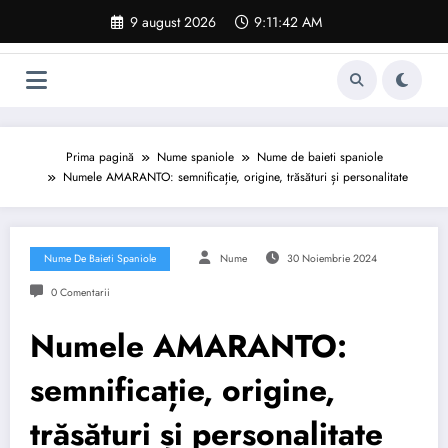
Sari
9 august 2026
9:11:43 AM
la
conținut
Prima pagină
Nume spaniole
Nume de baieti spaniole
Numele AMARANTO: semnificație, origine, trăsături și personalitate
Nume De Baieti Spaniole
Nume
30 Noiembrie 2024
0 Comentarii
Numele AMARANTO:
semnificație, origine,
trăsături și personalitate