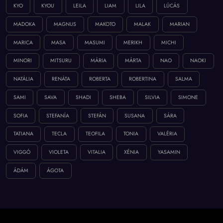
KYO
KYOU
LEILA
LIAM
LILA
LÚCÁS
MADOKA
MAGNUS
MAKOTO
MALAK
MARIAN
MARICA
MASA
MASUMI
MERIKH
MICHI
MINORI
MITSURU
MÁRIA
MÁRTA
NAO
NAOKI
NATÁLIA
RENÁTA
ROBERTA
ROBERTINA
SALMA
SAMI
SAVA
SHADI
SHEBA
SILVIA
SIMONE
SOFIA
STEFANÍA
STEFÁN
SUSANA
SÁRA
TATIANA
TECLA
TEOFILA
TONIA
VALÉRIA
VIGGÓ
VIOLETA
VITALIA
XÉNIA
YASAMIN
ÁDÁM
ÁGOTA