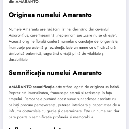
din AMARANTO
.
Originea numelui Amaranto
Numele Amaranto are rădăcini latine, derivând din cuvântul
Amaranthus
, care înseamnă „nepieritor” sau „care nu se ofilește”.
Această origine florală conferă numelui o conotație de longevitate,
frumusețe persistentă și rezistență. Este un nume cu o încărcătură
simbolică puternică, sugerând o viață plină de vitalitate și
durabilitate.
Semnificația numelui Amaranto
AMARANTO semnificația
este strâns legată de originea sa latină.
Reprezintă imortalitatea, frumusețea eternă și rezistența în fața
timpului. Persoanele purtând acest nume sunt adesea asociate cu
calități precum perseverența, puterea interioară și capacitatea de a
înfrunta obstacolele cu grație și determinare. Este un nume rar, dar
care poartă o semnificație profundă și memorabilă.