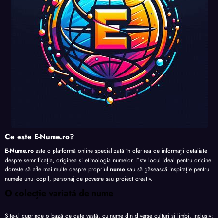
te
te
te
Ce este E-Nume.ro?
E-Nume.ro
este o platformă online specializată în oferirea de informații detaliate
despre semnificația, originea și etimologia numelor. Este locul ideal pentru oricine
dorește să afle mai multe despre propriul
nume
sau să găsească inspirație pentru
numele unui copil, personaj de poveste sau proiect creativ.
O colecție variată de nume
Site-ul cuprinde o bază de date vastă, cu nume din diverse culturi și limbi, inclusiv: