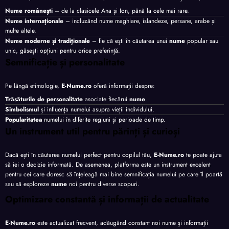
Nume românești
– de la clasicele Ana și Ion, până la cele mai rare.
Nume internaționale
– incluzând nume maghiare, islandeze, persane, arabe și
multe altele.
Nume moderne și tradiționale
– fie că ești în căutarea unui
nume
popular sau
unic, găsești opțiuni pentru orice preferință.
Semnificație și personalitate
Pe lângă etimologie,
E-Nume.ro
oferă informații despre:
Trăsăturile de personalitate
asociate fiecărui
nume
.
Simbolismul
și influența numelui asupra vieții individului.
Popularitatea
numelui în diferite regiuni și perioade de timp.
Un instrument util pentru părinți și curioși
Dacă ești în căutarea numelui perfect pentru copilul tău,
E-Nume.ro
te poate ajuta
să iei o decizie informată. De asemenea, platforma este un instrument excelent
pentru cei care doresc să înțeleagă mai bine semnificația numelui pe care îl poartă
sau să exploreze
nume
noi pentru diverse scopuri.
Optimizare constantă și informații de actualitate
E-Nume.ro
este actualizat frecvent, adăugând constant noi nume și informații