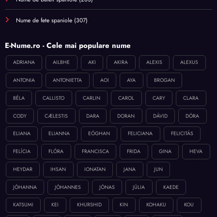
Nume de fete spaniole
(307)
E-Nume.ro - Cele mai populare nume
ADRIANA
AILBHE
AKI
AKIRA
ALEXIS
ALEXUS
ANTONIA
ANTONIETTA
AOI
AYA
BROGAN
BÉLA
CALLISTO
CARLIN
CAROL
CARY
CLARA
CODY
CÆLESTIS
DARA
DORAN
DÁVID
DÓRA
ELIANA
ELIANNA
EÓGHAN
FELICIANA
FELICITÁS
FELÍCIA
FLÓRA
FRANCISCA
FRIDA
GINA
HEVA
HEYDAR
IHSAN
IONATAN
JANA
JUN
JÓHANNA
JÓHANNES
JÓNAS
JÚLIA
KAEDE
KATSUMI
KEI
KHURSHID
KIN
KOHAKU
KOU