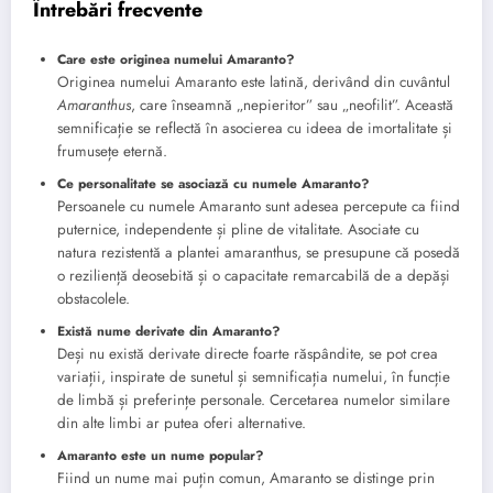
Întrebări frecvente
Care este originea numelui Amaranto?
Originea numelui Amaranto este latină, derivând din cuvântul
Amaranthus
, care înseamnă „nepieritor” sau „neofilit”. Această
semnificație se reflectă în asocierea cu ideea de imortalitate și
frumusețe eternă.
Ce personalitate se asociază cu numele Amaranto?
Persoanele cu numele Amaranto sunt adesea percepute ca fiind
puternice, independente și pline de vitalitate. Asociate cu
natura rezistentă a plantei amaranthus, se presupune că posedă
o reziliență deosebită și o capacitate remarcabilă de a depăși
obstacolele.
Există nume derivate din Amaranto?
Deși nu există derivate directe foarte răspândite, se pot crea
variații, inspirate de sunetul și semnificația numelui, în funcție
de limbă și preferințe personale. Cercetarea numelor similare
din alte limbi ar putea oferi alternative.
Amaranto este un nume popular?
Fiind un nume mai puțin comun, Amaranto se distinge prin