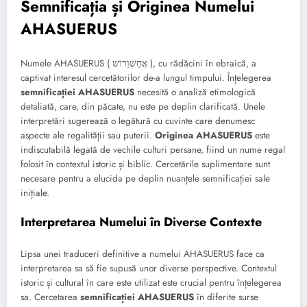
Semnificația și Originea Numelui
AHASUERUS
Numele AHASUERUS ( אֲחַשְׁוֵרוֹש ), cu rădăcini în ebraică, a
captivat interesul cercetătorilor de-a lungul timpului. Înțelegerea
semnificației AHASUERUS
necesită o analiză etimologică
detaliată, care, din păcate, nu este pe deplin clarificată. Unele
interpretări sugerează o legătură cu cuvinte care denumesc
aspecte ale regalității sau puterii.
Originea AHASUERUS
este
indiscutabilă legată de vechile culturi persane, fiind un nume regal
folosit în contextul istoric și biblic. Cercetările suplimentare sunt
necesare pentru a elucida pe deplin nuanțele semnificației sale
inițiale.
Interpretarea Numelui în Diverse Contexte
Lipsa unei traduceri definitive a numelui AHASUERUS face ca
interpretarea sa să fie supusă unor diverse perspective. Contextul
istoric și cultural în care este utilizat este crucial pentru înțelegerea
sa. Cercetarea
semnificației AHASUERUS
în diferite surse