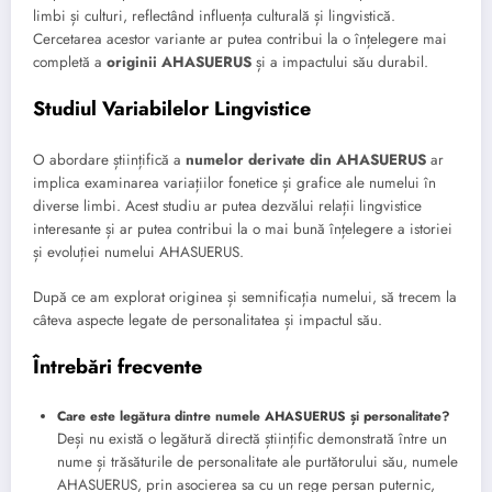
limbi și culturi, reflectând influența culturală și lingvistică.
Cercetarea acestor variante ar putea contribui la o înțelegere mai
completă a
originii AHASUERUS
și a impactului său durabil.
Studiul Variabilelor Lingvistice
O abordare științifică a
numelor derivate din AHASUERUS
ar
implica examinarea variațiilor fonetice și grafice ale numelui în
diverse limbi. Acest studiu ar putea dezvălui relații lingvistice
interesante și ar putea contribui la o mai bună înțelegere a istoriei
și evoluției numelui AHASUERUS.
După ce am explorat originea și semnificația numelui, să trecem la
câteva aspecte legate de personalitatea și impactul său.
Întrebări frecvente
Care este legătura dintre numele AHASUERUS și personalitate?
Deși nu există o legătură directă științific demonstrată între un
nume și trăsăturile de personalitate ale purtătorului său, numele
AHASUERUS, prin asocierea sa cu un rege persan puternic,