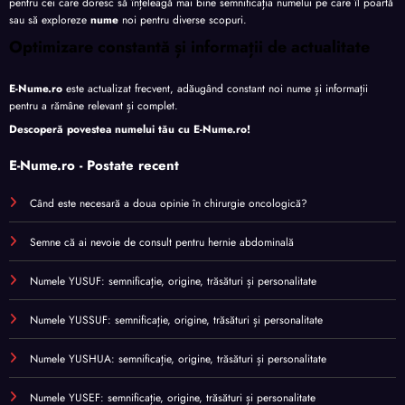
pentru cei care doresc să înțeleagă mai bine semnificația numelui pe care îl poartă
sau să exploreze
nume
noi pentru diverse scopuri.
Optimizare constantă și informații de actualitate
E-Nume.ro
este actualizat frecvent, adăugând constant noi nume și informații
pentru a rămâne relevant și complet.
Descoperă povestea numelui tău cu
E-Nume.ro
!
E-Nume.ro - Postate recent
Când este necesară a doua opinie în chirurgie oncologică?
Semne că ai nevoie de consult pentru hernie abdominală
Numele YUSUF: semnificație, origine, trăsături și personalitate
Numele YUSSUF: semnificație, origine, trăsături și personalitate
Numele YUSHUA: semnificație, origine, trăsături și personalitate
Numele YUSEF: semnificație, origine, trăsături și personalitate