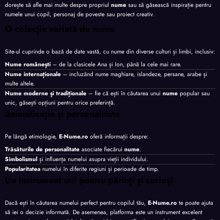
dorește să afle mai multe despre propriul
nume
sau să găsească inspirație pentru
numele unui copil, personaj de poveste sau proiect creativ.
O colecție variată de nume
Site-ul cuprinde o bază de date vastă, cu nume din diverse culturi și limbi, inclusiv:
Nume românești
– de la clasicele Ana și Ion, până la cele mai rare.
Nume internaționale
– incluzând nume maghiare, islandeze, persane, arabe și
multe altele.
Nume moderne și tradiționale
– fie că ești în căutarea unui
nume
popular sau
unic, găsești opțiuni pentru orice preferință.
Semnificație și personalitate
Pe lângă etimologie,
E-Nume.ro
oferă informații despre:
Trăsăturile de personalitate
asociate fiecărui
nume
.
Simbolismul
și influența numelui asupra vieții individului.
Popularitatea
numelui în diferite regiuni și perioade de timp.
Un instrument util pentru părinți și curioși
Dacă ești în căutarea numelui perfect pentru copilul tău,
E-Nume.ro
te poate ajuta
să iei o decizie informată. De asemenea, platforma este un instrument excelent