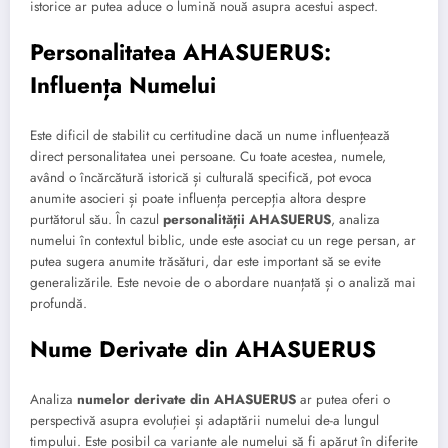
istorice ar putea aduce o lumină nouă asupra acestui aspect.
Personalitatea AHASUERUS:
Influența Numelui
Este dificil de stabilit cu certitudine dacă un nume influențează
direct personalitatea unei persoane. Cu toate acestea, numele,
având o încărcătură istorică și culturală specifică, pot evoca
anumite asocieri și poate influența percepția altora despre
purtătorul său. În cazul
personalității AHASUERUS
, analiza
numelui în contextul biblic, unde este asociat cu un rege persan, ar
putea sugera anumite trăsături, dar este important să se evite
generalizările. Este nevoie de o abordare nuanțată și o analiză mai
profundă.
Nume Derivate din AHASUERUS
Analiza
numelor derivate din AHASUERUS
ar putea oferi o
perspectivă asupra evoluției și adaptării numelui de-a lungul
timpului. Este posibil ca variante ale numelui să fi apărut în diferite