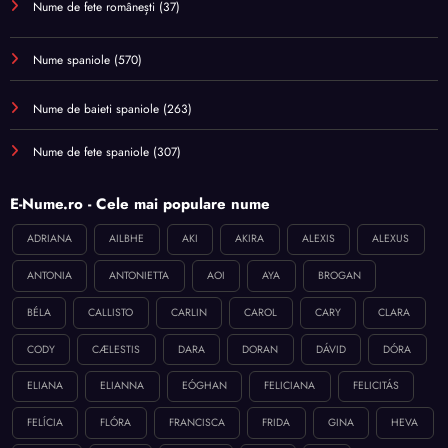
Nume de fete românești
(37)
Nume spaniole
(570)
Nume de baieti spaniole
(263)
Nume de fete spaniole
(307)
E-Nume.ro - Cele mai populare nume
ADRIANA
AILBHE
AKI
AKIRA
ALEXIS
ALEXUS
ANTONIA
ANTONIETTA
AOI
AYA
BROGAN
BÉLA
CALLISTO
CARLIN
CAROL
CARY
CLARA
CODY
CÆLESTIS
DARA
DORAN
DÁVID
DÓRA
ELIANA
ELIANNA
EÓGHAN
FELICIANA
FELICITÁS
FELÍCIA
FLÓRA
FRANCISCA
FRIDA
GINA
HEVA