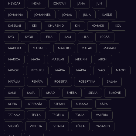
HEYDAR
IHSAN
IONATAN
JANA
JUN
JÓHANNA
JÓHANNES
JÓNAS
JÚLIA
KAEDE
KATSUMI
KEI
KHURSHID
KIN
KOHAKU
KOU
KYO
KYOU
LEILA
LIAM
LILA
LÚCÁS
MADOKA
MAGNUS
MAKOTO
MALAK
MARIAN
MARICA
MASA
MASUMI
MERIKH
MICHI
MINORI
MITSURU
MÁRIA
MÁRTA
NAO
NAOKI
NATÁLIA
RENÁTA
ROBERTA
ROBERTINA
SALMA
SAMI
SAVA
SHADI
SHEBA
SILVIA
SIMONE
SOFIA
STEFANÍA
STEFÁN
SUSANA
SÁRA
TATIANA
TECLA
TEOFILA
TONIA
VALÉRIA
VIGGÓ
VIOLETA
VITALIA
XÉNIA
YASAMIN