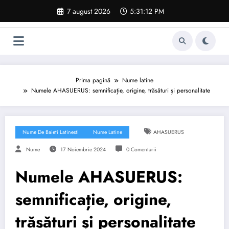
Sari
7 august 2026
5:31:12 PM
la
conținut
Prima pagină
Nume latine
Numele AHASUERUS: semnificație, origine, trăsături și personalitate
Nume De Baieti Latinesti
Nume Latine
AHASUERUS
Nume
17 Noiembrie 2024
0 Comentarii
Numele AHASUERUS:
semnificație, origine,
trăsături și personalitate