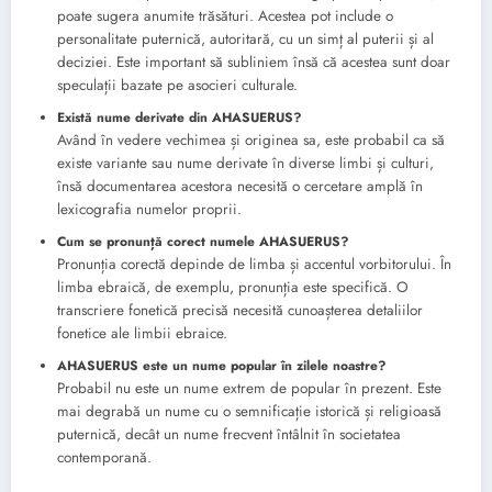
poate sugera anumite trăsături. Acestea pot include o
personalitate puternică, autoritară, cu un simț al puterii și al
deciziei. Este important să subliniem însă că acestea sunt doar
speculații bazate pe asocieri culturale.
Există nume derivate din AHASUERUS?
Având în vedere vechimea și originea sa, este probabil ca să
existe variante sau nume derivate în diverse limbi și culturi,
însă documentarea acestora necesită o cercetare amplă în
lexicografia numelor proprii.
Cum se pronunță corect numele AHASUERUS?
Pronunția corectă depinde de limba și accentul vorbitorului. În
limba ebraică, de exemplu, pronunția este specifică. O
transcriere fonetică precisă necesită cunoașterea detaliilor
fonetice ale limbii ebraice.
AHASUERUS este un nume popular în zilele noastre?
Probabil nu este un nume extrem de popular în prezent. Este
mai degrabă un nume cu o semnificație istorică și religioasă
puternică, decât un nume frecvent întâlnit în societatea
contemporană.