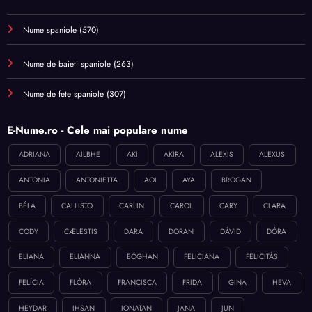
Nume spaniole
(570)
Nume de baieti spaniole
(263)
Nume de fete spaniole
(307)
E-Nume.ro - Cele mai populare nume
ADRIANA
AILBHE
AKI
AKIRA
ALEXIS
ALEXUS
ANTONIA
ANTONIETTA
AOI
AYA
BROGAN
BÉLA
CALLISTO
CARLIN
CAROL
CARY
CLARA
CODY
CÆLESTIS
DARA
DORAN
DÁVID
DÓRA
ELIANA
ELIANNA
EÓGHAN
FELICIANA
FELICITÁS
FELÍCIA
FLÓRA
FRANCISCA
FRIDA
GINA
HEVA
HEYDAR
IHSAN
IONATAN
JANA
JUN