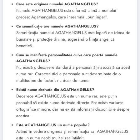
Care este originea numelui AGATHANGELUS?
Numele AGATHANGELUS este o formă latină a numelui
grecesc Agathangelos, care înseamnă „bun înger”.
Ce semnificație are numele AGATHANGELUS?
Semnificația numelui AGATHANGELUS este legată de ideea de
bunătate și protecție divină, sugerând o ființă angelică
benefică.
Cum se manifestă personalitatea cuiva care poartă numele
AGATHANGELUS?
Nu există o descriere standard a personalității asociată cu acest
nume rar. Caracteristicile personale sunt determinate de o
multitudine de factori, nu doar de nume.
Există nume derivate din AGATHANGELUS?
Deoarece AGATHANGELUS este un nume rar, este puțin
probabil să existe nume derivate directe. Pot exista variante
ortografice minore, dar nu există informații disponibile despre
acestea.
Este AGATHANGELUS un nume popular?
Având în vedere originea și semnificația sa, AGATHANGELUS
este un nume neobișnuit și rar întâlnit.