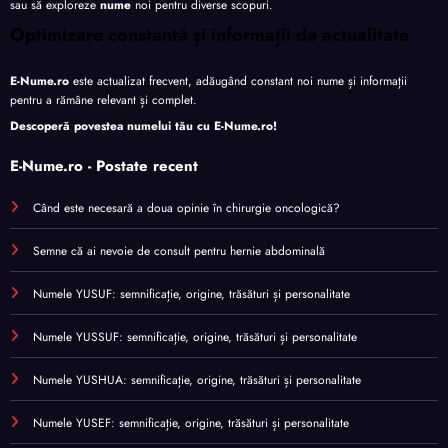
sau să exploreze
nume
noi pentru diverse scopuri.
Optimizare constantă și informații de actualitate
E-Nume.ro
este actualizat frecvent, adăugând constant noi nume și informații
pentru a rămâne relevant și complet.
Descoperă povestea numelui tău cu
E-Nume.ro
!
E-Nume.ro - Postate recent
Când este necesară a doua opinie în chirurgie oncologică?
Semne că ai nevoie de consult pentru hernie abdominală
Numele YUSUF: semnificație, origine, trăsături și personalitate
Numele YUSSUF: semnificație, origine, trăsături și personalitate
Numele YUSHUA: semnificație, origine, trăsături și personalitate
Numele YUSEF: semnificație, origine, trăsături și personalitate