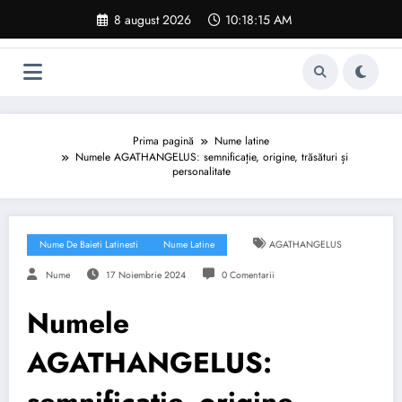
Sari
8 august 2026
10:18:16 AM
la
conținut
Prima pagină
Nume latine
Numele AGATHANGELUS: semnificație, origine, trăsături și
personalitate
Nume De Baieti Latinesti
Nume Latine
AGATHANGELUS
Nume
17 Noiembrie 2024
0 Comentarii
Numele
AGATHANGELUS:
semnificație, origine,