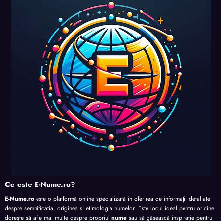
uri și
uri și
uri și
perso
perso
perso
perso
nalita
nalita
nalita
nalita
te
te
te
te
Ce este E-Nume.ro?
E-Nume.ro
este o platformă online specializată în oferirea de informații detaliate
despre semnificația, originea și etimologia numelor. Este locul ideal pentru oricine
dorește să afle mai multe despre propriul
nume
sau să găsească inspirație pentru