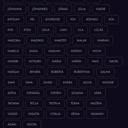
JÓHANNA
JÓHANNES
JÓNAS
JÚLIA
KAEDE
KATSUMI
KEI
KHURSHID
KIN
KOHAKU
KOU
KYO
KYOU
LEILA
LIAM
LILA
LÚCÁS
MADOKA
MAGNUS
MAKOTO
MALAK
MARIAN
MARICA
MASA
MASUMI
MERIKH
MICHI
MINORI
MITSURU
MÁRIA
MÁRTA
NAO
NAOKI
NATÁLIA
RENÁTA
ROBERTA
ROBERTINA
SALMA
SAMI
SAVA
SHADI
SHEBA
SILVIA
SIMONE
SOFIA
STEFANÍA
STEFÁN
SUSANA
SÁRA
TATIANA
TECLA
TEOFILA
TONIA
VALÉRIA
VIGGÓ
VIOLETA
VITALIA
XÉNIA
YASAMIN
ÁDÁM
ÁGOTA