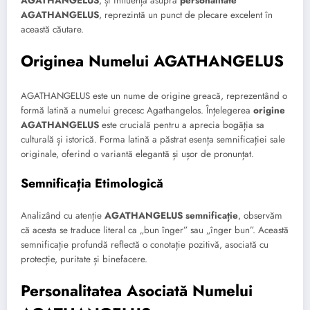
AGATHANGELUS
, și influența asupra
personalitate
AGATHANGELUS
, reprezintă un punct de plecare excelent în
această căutare.
Originea Numelui AGATHANGELUS
AGATHANGELUS este un nume de origine greacă, reprezentând o
formă latină a numelui grecesc Agathangelos. Înțelegerea
origine
AGATHANGELUS
este crucială pentru a aprecia bogăția sa
culturală și istorică. Forma latină a păstrat esența semnificației sale
originale, oferind o variantă elegantă și ușor de pronunțat.
Semnificația Etimologică
Analizând cu atenție
AGATHANGELUS semnificație
, observăm
că acesta se traduce literal ca „bun înger” sau „înger bun”. Această
semnificație profundă reflectă o conotație pozitivă, asociată cu
protecție, puritate și binefacere.
Personalitatea Asociată Numelui