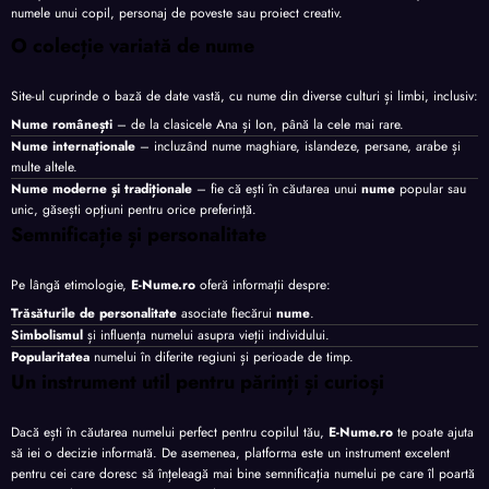
numele unui copil, personaj de poveste sau proiect creativ.
O colecție variată de nume
Site-ul cuprinde o bază de date vastă, cu nume din diverse culturi și limbi, inclusiv:
Nume românești
– de la clasicele Ana și Ion, până la cele mai rare.
Nume internaționale
– incluzând nume maghiare, islandeze, persane, arabe și
multe altele.
Nume moderne și tradiționale
– fie că ești în căutarea unui
nume
popular sau
unic, găsești opțiuni pentru orice preferință.
Semnificație și personalitate
Pe lângă etimologie,
E-Nume.ro
oferă informații despre:
Trăsăturile de personalitate
asociate fiecărui
nume
.
Simbolismul
și influența numelui asupra vieții individului.
Popularitatea
numelui în diferite regiuni și perioade de timp.
Un instrument util pentru părinți și curioși
Dacă ești în căutarea numelui perfect pentru copilul tău,
E-Nume.ro
te poate ajuta
să iei o decizie informată. De asemenea, platforma este un instrument excelent
pentru cei care doresc să înțeleagă mai bine semnificația numelui pe care îl poartă