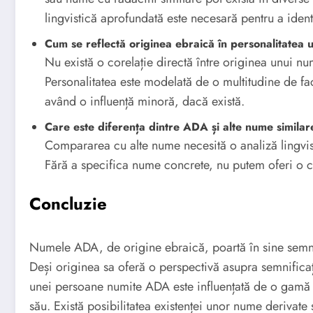
lingvistică aprofundată este necesară pentru a ident
Cum se reflectă originea ebraică în personalitate
Nu există o corelație directă între originea unui nu
Personalitatea este modelată de o multitudine de fac
având o influență minoră, dacă există.
Care este diferența dintre ADA și alte nume similar
Compararea cu alte nume necesită o analiză lingvist
Fără a specifica nume concrete, nu putem oferi o c
Concluzie
Numele ADA, de origine ebraică, poartă în sine semni
Deși originea sa oferă o perspectivă asupra semnificaț
unei persoane numite ADA este influențată de o gamă 
său. Există posibilitatea existenței unor nume derivate 