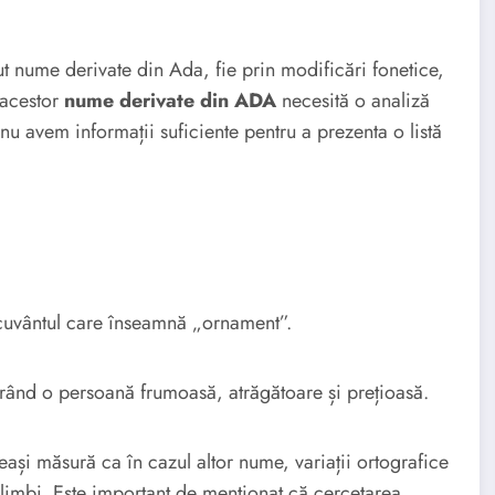
rut nume derivate din Ada, fie prin modificări fonetice,
 acestor
nume derivate din ADA
necesită o analiză
u avem informații suficiente pentru a prezenta o listă
cuvântul care înseamnă „ornament”.
rând o persoană frumoasă, atrăgătoare și prețioasă.
ași măsură ca în cazul altor nume, variații ortografice
 limbi. Este important de menționat că cercetarea