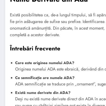
Există posibilitatea ca, de-a lungul timpului, să fi apă
fie prin adăugarea de sufixe sau prefixe. Identificarea
onomastică amănunțită. Din păcate, în acest moment, n
completă a acestor derivate.
Întrebări frecvente
Care este originea numelui ADA?
Originea numelui ADA este ebraică, derivând din 
Ce semnificație are numele ADA?
ADA semnificație se traduce prin „ornament”, suge
Există nume derivate din ADA?
Deși nu există nume derivate direct din ADA în acee
sau nume cu rădăcini similare pot exista în diverse