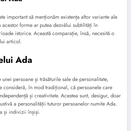
ste important să menționăm existența altor variante ale
acestor forme ar putea dezvălui subtilități în
erioade istorice. Această comparație, însă, necesită o
i articol.
elui Ada
e unei persoane și trăsăturile sale de personalitate,
Se consideră, în mod tradițional, că persoanele care
ndependență și creativitate. Acestea sunt, desigur, doar
ustivă a personalității tuturor persoanelor numite Ada.
 și indivizii înșiși.