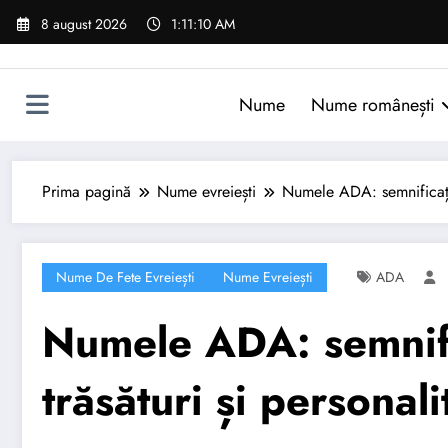
Sari
8 august 2026
1:11:11 AM
la
conținut
Nume
Nume românești
Prima pagină
Nume evreiești
Numele ADA: semnificație,
Nume De Fete Evreiești
Nume Evreiești
ADA
Numele ADA: semnifi
trăsături și personali