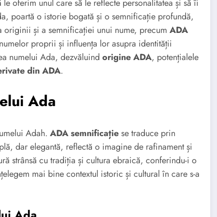
e oferim unul care să le reflecte personalitatea și să îi
a, poartă o istorie bogată și o semnificație profundă,
rea originii și a semnificației unui nume, precum
ADA
melor proprii și influența lor asupra identității
area numelui Ada, dezvăluind
origine ADA
, potențialele
rivate din ADA
.
elui Ada
 numelui Adah.
ADA semnificație
se traduce prin
lă, dar elegantă, reflectă o imagine de rafinament și
ră strânsă cu tradiția și cultura ebraică, conferindu-i o
nțelegem mai bine contextul istoric și cultural în care s-a
lui Ada