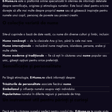
E-Nume.ro
este o platformă online specializată în oferirea de informații detaliate
despre semnificația, originea și etimologia numelor. Este locul ideal pentru oricine
dorește să afle mai multe despre propriul
nume
sau să găsească inspirație pentru
numele unui copil, personaj de poveste sau proiect creativ.
O colecție variată de nume
Site-ul cuprinde o bază de date vastă, cu nume din diverse culturi și limbi, inclusiv:
Nume românești
– de la clasicele Ana și Ion, până la cele mai rare.
Nume internaționale
– incluzând nume maghiare, islandeze, persane, arabe și
multe altele.
Nume moderne și tradiționale
– fie că ești în căutarea unui
nume
popular sau
unic, găsești opțiuni pentru orice preferință.
Semnificație și personalitate
Pe lângă etimologie,
E-Nume.ro
oferă informații despre:
Trăsăturile de personalitate
asociate fiecărui
nume
.
Simbolismul
și influența numelui asupra vieții individului.
Popularitatea
numelui în diferite regiuni și perioade de timp.
Un instrument util pentru părinți și curioși
Dacă ești în căutarea numelui perfect pentru copilul tău,
E-Nume.ro
te poate ajuta