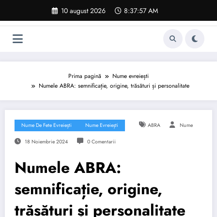
Sari
10 august 2026
8:37:58 AM
la
conținut
Prima pagină
Nume evreiești
Numele ABRA: semnificație, origine, trăsături și personalitate
Nume De Fete Evreiești
Nume Evreiești
ABRA
Nume
18 Noiembrie 2024
0 Comentarii
Numele ABRA:
semnificație, origine,
trăsături și personalitate