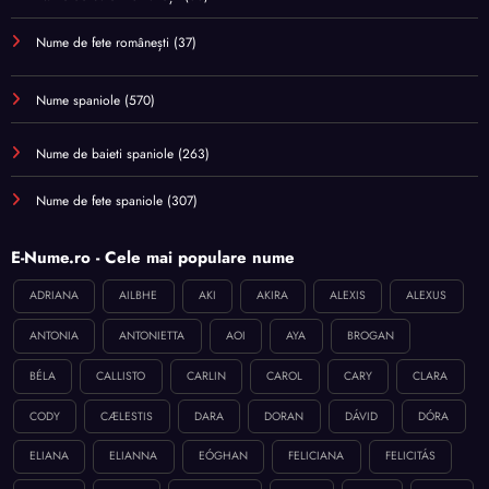
Nume de fete românești
(37)
Nume spaniole
(570)
Nume de baieti spaniole
(263)
Nume de fete spaniole
(307)
E-Nume.ro - Cele mai populare nume
ADRIANA
AILBHE
AKI
AKIRA
ALEXIS
ALEXUS
ANTONIA
ANTONIETTA
AOI
AYA
BROGAN
BÉLA
CALLISTO
CARLIN
CAROL
CARY
CLARA
CODY
CÆLESTIS
DARA
DORAN
DÁVID
DÓRA
ELIANA
ELIANNA
EÓGHAN
FELICIANA
FELICITÁS