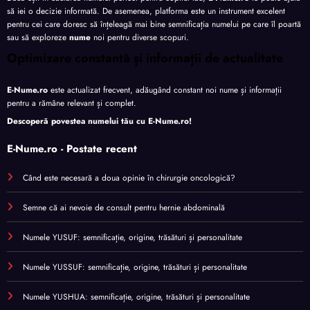
să iei o decizie informată. De asemenea, platforma este un instrument excelent
pentru cei care doresc să înțeleagă mai bine semnificația numelui pe care îl poartă
sau să exploreze
nume
noi pentru diverse scopuri.
Optimizare constantă și informații de actualitate
E-Nume.ro
este actualizat frecvent, adăugând constant noi nume și informații
pentru a rămâne relevant și complet.
Descoperă povestea numelui tău cu
E-Nume.ro
!
E-Nume.ro - Postate recent
Când este necesară a doua opinie în chirurgie oncologică?
Semne că ai nevoie de consult pentru hernie abdominală
Numele YUSUF: semnificație, origine, trăsături și personalitate
Numele YUSSUF: semnificație, origine, trăsături și personalitate
Numele YUSHUA: semnificație, origine, trăsături și personalitate