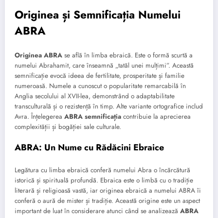
Originea și Semnificația Numelui
ABRA
Originea ABRA
se află în limba ebraică. Este o formă scurtă a
numelui Abrahamit, care înseamnă „tatăl unei mulțimi”. Această
semnificație evocă ideea de fertilitate, prosperitate și familie
numeroasă. Numele a cunoscut o popularitate remarcabilă în
Anglia secolului al XVII-lea, demonstrând o adaptabilitate
transculturală și o rezistență în timp. Alte variante ortografice includ
Avra. Înțelegerea
ABRA semnificația
contribuie la aprecierea
complexității și bogăției sale culturale.
ABRA: Un Nume cu Rădăcini Ebraice
Legătura cu limba ebraică conferă numelui Abra o încărcătură
istorică și spirituală profundă. Ebraica este o limbă cu o tradiție
literară și religioasă vastă, iar originea ebraică a numelui ABRA îi
conferă o aură de mister și tradiție. Această origine este un aspect
important de luat în considerare atunci când se analizează
ABRA