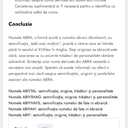
Informații despre nume derivate din ABRA sunt limitate.
Cercetarea suplimentară ar fi necesară pentru a identifica cu
certitudine astfel de nume.
Concluzie
Numele ABRA, o formă scurtă a numelui ebraic Abrahamit, cu
semnificația „tatăl unei mulțimi”, poartă o istorie care se întinde
până în secolul al XVII-lea în Anglia. Deși originea sa ebraică este
clară, asocierea sa cu anumite trăsături de personalitate rămâne
subiectivă. Existența unor nume derivate din ABRA necesită o
cercetare mai amplă. Sperăm că aceste informații au oferit o
perspectivă mai clară asupra semnificației, originii și posibilelor
asocieri ale numelui ABRA.
Numele ABIYTAL: semnificație, origine, trăsături și personalitate
Numele ABIYSHAG: semnificație, origine, trăsături și personalitate
Numele ABIYHAYIL: semnificația numelui de fata in ebraică
Numele ABIYAH: semnificația numelui de fata in ebraică
Numele ABIY: semnificație, origine, trăsături și personalitate