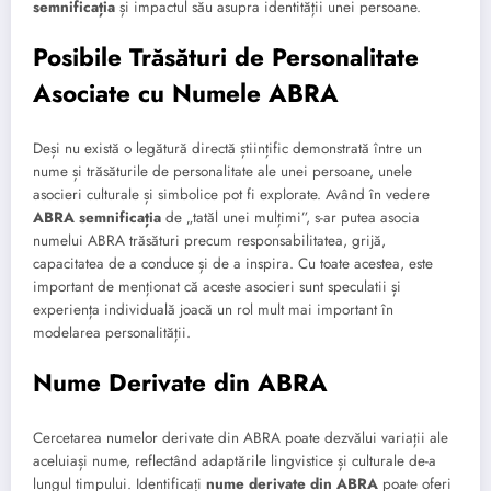
semnificația
și impactul său asupra identității unei persoane.
Posibile Trăsături de Personalitate
Asociate cu Numele ABRA
Deși nu există o legătură directă științific demonstrată între un
nume și trăsăturile de personalitate ale unei persoane, unele
asocieri culturale și simbolice pot fi explorate. Având în vedere
ABRA semnificația
de „tatăl unei mulțimi”, s-ar putea asocia
numelui ABRA trăsături precum responsabilitatea, grijă,
capacitatea de a conduce și de a inspira. Cu toate acestea, este
important de menționat că aceste asocieri sunt speculatii și
experiența individuală joacă un rol mult mai important în
modelarea personalității.
Nume Derivate din ABRA
Cercetarea numelor derivate din ABRA poate dezvălui variații ale
aceluiași nume, reflectând adaptările lingvistice și culturale de-a
lungul timpului. Identificați
nume derivate din ABRA
poate oferi