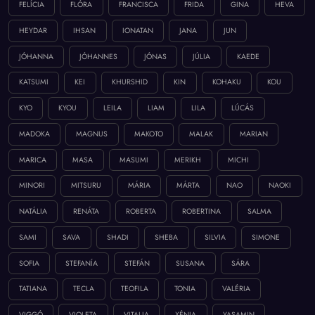
FELÍCIA
FLÓRA
FRANCISCA
FRIDA
GINA
HEVA
HEYDAR
IHSAN
IONATAN
JANA
JUN
JÓHANNA
JÓHANNES
JÓNAS
JÚLIA
KAEDE
KATSUMI
KEI
KHURSHID
KIN
KOHAKU
KOU
KYO
KYOU
LEILA
LIAM
LILA
LÚCÁS
MADOKA
MAGNUS
MAKOTO
MALAK
MARIAN
MARICA
MASA
MASUMI
MERIKH
MICHI
MINORI
MITSURU
MÁRIA
MÁRTA
NAO
NAOKI
NATÁLIA
RENÁTA
ROBERTA
ROBERTINA
SALMA
SAMI
SAVA
SHADI
SHEBA
SILVIA
SIMONE
SOFIA
STEFANÍA
STEFÁN
SUSANA
SÁRA
TATIANA
TECLA
TEOFILA
TONIA
VALÉRIA
VIGGÓ
VIOLETA
VITALIA
XÉNIA
YASAMIN