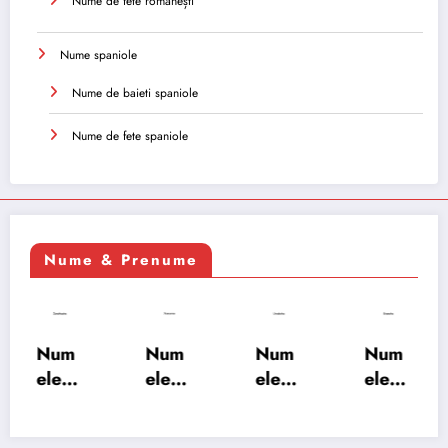
Nume de fete românești
Nume spaniole
Nume de baieti spaniole
Nume de fete spaniole
Nume & Prenume
Num
Num
Num
Num
ele
ele
ele
ele
XSAY
URV
SRA
SOH
ARS
AKS
OSH
RAB: