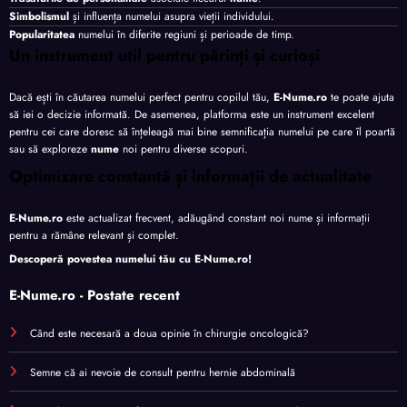
Simbolismul
și influența numelui asupra vieții individului.
Popularitatea
numelui în diferite regiuni și perioade de timp.
Un instrument util pentru părinți și curioși
Dacă ești în căutarea numelui perfect pentru copilul tău,
E-Nume.ro
te poate ajuta
să iei o decizie informată. De asemenea, platforma este un instrument excelent
pentru cei care doresc să înțeleagă mai bine semnificația numelui pe care îl poartă
sau să exploreze
nume
noi pentru diverse scopuri.
Optimizare constantă și informații de actualitate
E-Nume.ro
este actualizat frecvent, adăugând constant noi nume și informații
pentru a rămâne relevant și complet.
Descoperă povestea numelui tău cu
E-Nume.ro
!
E-Nume.ro - Postate recent
Când este necesară a doua opinie în chirurgie oncologică?
Semne că ai nevoie de consult pentru hernie abdominală