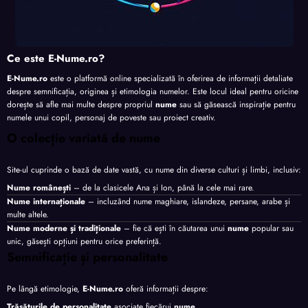
Ce este E-Nume.ro?
E-Nume.ro
este o platformă online specializată în oferirea de informații detaliate
despre semnificația, originea și etimologia numelor. Este locul ideal pentru oricine
dorește să afle mai multe despre propriul
nume
sau să găsească inspirație pentru
numele unui copil, personaj de poveste sau proiect creativ.
O colecție variată de nume
Site-ul cuprinde o bază de date vastă, cu nume din diverse culturi și limbi, inclusiv:
Nume românești
– de la clasicele Ana și Ion, până la cele mai rare.
Nume internaționale
– incluzând nume maghiare, islandeze, persane, arabe și
multe altele.
Nume moderne și tradiționale
– fie că ești în căutarea unui
nume
popular sau
unic, găsești opțiuni pentru orice preferință.
Semnificație și personalitate
Pe lângă etimologie,
E-Nume.ro
oferă informații despre:
Trăsăturile de personalitate
asociate fiecărui
nume
.