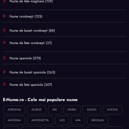
Nume de fete maghiare
(139)
Nume românești
(125)
Nume de baieti românești
(88)
Nume de fete românești
(37)
Nume spaniole
(570)
Nume de baieti spaniole
(263)
Nume de fete spaniole
(307)
E-Nume.ro - Cele mai populare nume
ADRIANA
AILBHE
AKI
AKIRA
ALEXIS
ALEXUS
ANTONIA
ANTONIETTA
AOI
AYA
BROGAN