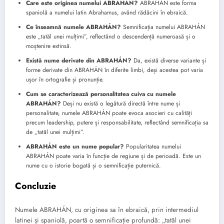
Care este originea numelui ABRAHÁN?
ABRAHÁN este forma
spaniolă a numelui latin Abrahamus, având rădăcini în ebraică.
Ce înseamnă numele ABRAHÁN?
Semnificația numelui ABRAHÁN
este „tatăl unei mulțimi”, reflectând o descendență numeroasă și o
moștenire extinsă.
Există nume derivate din ABRAHÁN?
Da, există diverse variante și
forme derivate din ABRAHÁN în diferite limbi, deși acestea pot varia
ușor în ortografie și pronunție.
Cum se caracterizează personalitatea cuiva cu numele
ABRAHÁN?
Deși nu există o legătură directă între nume și
personalitate, numele ABRAHÁN poate evoca asocieri cu calități
precum leadership, putere și responsabilitate, reflectând semnificația sa
de „tatăl unei mulțimi”.
ABRAHÁN este un nume popular?
Popularitatea numelui
ABRAHÁN poate varia în funcție de regiune și de perioadă. Este un
nume cu o istorie bogată și o semnificație puternică.
Concluzie
Numele ABRAHÁN, cu originea sa în ebraică, prin intermediul
latinei și spaniolă, poartă o semnificație profundă: „tatăl unei