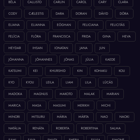
BÉLA
CALLISTO
CARLIN
CAROL
CARY
CLARA
CODY
CÆLESTIS
DARA
DORAN
DÁVID
DÓRA
ELIANA
ELIANNA
EÓGHAN
FELICIANA
FELICITÁS
FELÍCIA
FLÓRA
FRANCISCA
FRIDA
GINA
HEVA
HEYDAR
IHSAN
IONATAN
JANA
JUN
JÓHANNA
JÓHANNES
JÓNAS
JÚLIA
KAEDE
KATSUMI
KEI
KHURSHID
KIN
KOHAKU
KOU
KYO
KYOU
LEILA
LIAM
LILA
LÚCÁS
MADOKA
MAGNUS
MAKOTO
MALAK
MARIAN
MARICA
MASA
MASUMI
MERIKH
MICHI
MINORI
MITSURU
MÁRIA
MÁRTA
NAO
NAOKI
NATÁLIA
RENÁTA
ROBERTA
ROBERTINA
SALMA
SAMI
SAVA
SHADI
SHEBA
SILVIA
SIMONE