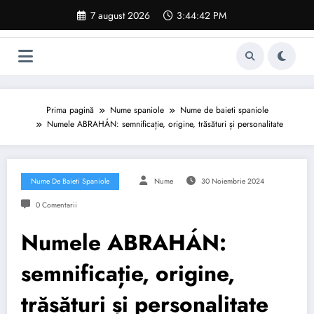
Sari
7 august 2026
3:44:43 PM
la
conținut
Prima pagină
Nume spaniole
Nume de baieti spaniole
Numele ABRAHÁN: semnificație, origine, trăsături și personalitate
Nume De Baieti Spaniole
Nume
30 Noiembrie 2024
0 Comentarii
Numele ABRAHÁN:
semnificație, origine,
trăsături și personalitate