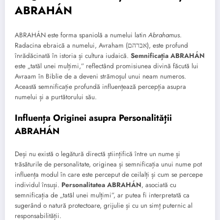
ABRAHÁN
ABRAHÁN este forma spaniolă a numelui latin
Abrahamus
.
Radacina ebraică a numelui, Avraham (אברהם), este profund
înrădăcinată în istoria și cultura iudaică.
Semnificația ABRAHÁN
este „tatăl unei mulțimi,” reflectând promisiunea divină făcută lui
Avraam în Biblie de a deveni strămoșul unui neam numeros.
Această semnificație profundă influențează percepția asupra
numelui și a purtătorului său.
Influența Originei asupra Personalității
ABRAHÁN
Deși nu există o legătură directă științifică între un nume și
trăsăturile de personalitate, originea și semnificația unui nume pot
influența modul în care este perceput de ceilalți și cum se percepe
individul însuși.
Personalitatea ABRAHÁN
, asociată cu
semnificația de „tatăl unei mulțimi”, ar putea fi interpretată ca
sugerând o natură protectoare, grijulie și cu un simț puternic al
responsabilității.