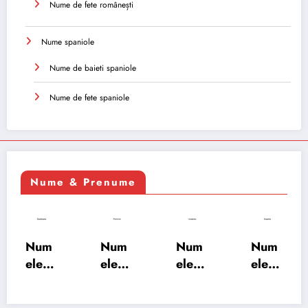
Nume de fete românești
Nume spaniole
Nume de baieti spaniole
Nume de fete spaniole
Nume & Prenume
Num
Num
Num
Num
ele
ele
ele
ele
XSAY
URV
SRA
SOH
ARS
AKS
OSH
RAB: