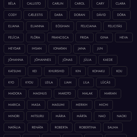
BÉLA
CALLISTO
CARLIN
CAROL
CARY
CLARA
CODY
CÆLESTIS
DARA
DORAN
DÁVID
DÓRA
ELIANA
ELIANNA
EÓGHAN
FELICIANA
FELICITÁS
FELÍCIA
FLÓRA
FRANCISCA
FRIDA
GINA
HEVA
HEYDAR
IHSAN
IONATAN
JANA
JUN
JÓHANNA
JÓHANNES
JÓNAS
JÚLIA
KAEDE
KATSUMI
KEI
KHURSHID
KIN
KOHAKU
KOU
KYO
KYOU
LEILA
LIAM
LILA
LÚCÁS
MADOKA
MAGNUS
MAKOTO
MALAK
MARIAN
MARICA
MASA
MASUMI
MERIKH
MICHI
MINORI
MITSURU
MÁRIA
MÁRTA
NAO
NAOKI
NATÁLIA
RENÁTA
ROBERTA
ROBERTINA
SALMA