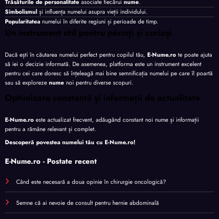
Trăsăturile de personalitate
asociate fiecărui
nume
.
Simbolismul
și influența numelui asupra vieții individului.
Popularitatea
numelui în diferite regiuni și perioade de timp.
Un instrument util pentru părinți și curioși
Dacă ești în căutarea numelui perfect pentru copilul tău,
E-Nume.ro
te poate ajuta
să iei o decizie informată. De asemenea, platforma este un instrument excelent
pentru cei care doresc să înțeleagă mai bine semnificația numelui pe care îl poartă
sau să exploreze
nume
noi pentru diverse scopuri.
Optimizare constantă și informații de actualitate
E-Nume.ro
este actualizat frecvent, adăugând constant noi nume și informații
pentru a rămâne relevant și complet.
Descoperă povestea numelui tău cu
E-Nume.ro
!
E-Nume.ro - Postate recent
Când este necesară a doua opinie în chirurgie oncologică?
Semne că ai nevoie de consult pentru hernie abdominală