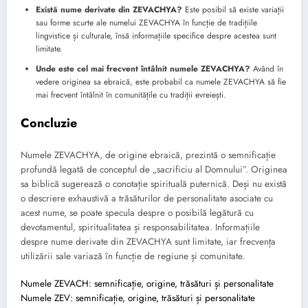
Există nume derivate din ZEVACHYA?
Este posibil să existe variații
sau forme scurte ale numelui ZEVACHYA în funcție de tradițiile
lingvistice și culturale, însă informațiile specifice despre acestea sunt
limitate.
Unde este cel mai frecvent întâlnit numele ZEVACHYA?
Având în
vedere originea sa ebraică, este probabil ca numele ZEVACHYA să fie
mai frecvent întâlnit în comunitățile cu tradiții evreiești.
Concluzie
Numele ZEVACHYA, de origine ebraică, prezintă o semnificație
profundă legată de conceptul de „sacrificiu al Domnului”. Originea
sa biblică sugerează o conotație spirituală puternică. Deși nu există
o descriere exhaustivă a trăsăturilor de personalitate asociate cu
acest nume, se poate specula despre o posibilă legătură cu
devotamentul, spiritualitatea și responsabilitatea. Informațiile
despre nume derivate din ZEVACHYA sunt limitate, iar frecvența
utilizării sale variază în funcție de regiune și comunitate.
Numele ZEVACH: semnificație, origine, trăsături și personalitate
Numele ZEV: semnificație, origine, trăsături și personalitate