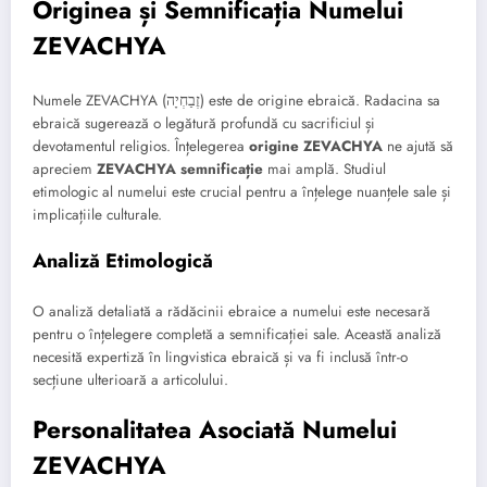
Originea și Semnificația Numelui
ZEVACHYA
Numele ZEVACHYA (זֶבַחְיָה) este de origine ebraică. Radacina sa
ebraică sugerează o legătură profundă cu sacrificiul și
devotamentul religios. Înțelegerea
origine ZEVACHYA
ne ajută să
apreciem
ZEVACHYA semnificație
mai amplă. Studiul
etimologic al numelui este crucial pentru a înțelege nuanțele sale și
implicațiile culturale.
Analiză Etimologică
O analiză detaliată a rădăcinii ebraice a numelui este necesară
pentru o înțelegere completă a semnificației sale. Această analiză
necesită expertiză în lingvistica ebraică și va fi inclusă într-o
secțiune ulterioară a articolului.
Personalitatea Asociată Numelui
ZEVACHYA