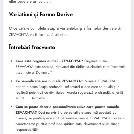
ulterioare ale articolului.
Variatiuni și Forme Derive
O cercetare completă asupra variantelor și a formelor derivate din
ZEVACHYA va fi furnizată ulterior.
Întrebări frecvente
Care este originea numelui ZEVACHYA?
Originea numelui
ZEVACHYA este ebraică, derivând din rădăcina ebraică care înseamnă
„sacrificiu al Domnului”.
Ce semnificație are numele ZEVACHYA?
Numele ZEVACHYA
poartă o semnificație profundă, reflectând o dedicare spirituală și o
legătură puternică cu divinitatea. Acesta sugerează o ofrandă, o jertfă
adusă lui Dumnezeu.
Cum se poate descrie personalitatea cuiva care poartă numele
ZEVACHYA?
Deși nu există o personalitate specifică asociată cu
numele, se poate specula că persoanele numite ZEVACHYA ar putea fi
caracterizate printr-o profundă spiritualitate, devotament și un simț al
responsabilității.