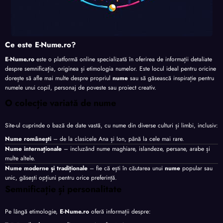
Ce este E-Nume.ro?
E-Nume.ro
este o platformă online specializată în oferirea de informații detaliate
despre semnificația, originea și etimologia numelor. Este locul ideal pentru oricine
dorește să afle mai multe despre propriul
nume
sau să găsească inspirație pentru
numele unui copil, personaj de poveste sau proiect creativ.
O colecție variată de nume
Site-ul cuprinde o bază de date vastă, cu nume din diverse culturi și limbi, inclusiv:
Nume românești
– de la clasicele Ana și Ion, până la cele mai rare.
Nume internaționale
– incluzând nume maghiare, islandeze, persane, arabe și
multe altele.
Nume moderne și tradiționale
– fie că ești în căutarea unui
nume
popular sau
unic, găsești opțiuni pentru orice preferință.
Semnificație și personalitate
Pe lângă etimologie,
E-Nume.ro
oferă informații despre: