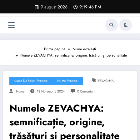
Sari
9 august 2026
9:19:47 PM
la
conținut
Prima pagină
Nume evreiești
Numele ZEVACHYA: semnificație, origine, trăsături și personalitate
Nume De Baieti Evreiești
Nume Evreiești
ZEVACHYA
Nume
18 Noiembrie 2024
0 Comentarii
Numele ZEVACHYA:
semnificație, origine,
trăsături și personalitate