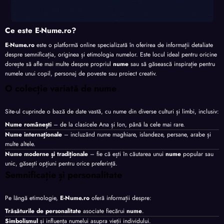
Ce este E-Nume.ro?
E-Nume.ro
este o platformă online specializată în oferirea de informații detaliate
despre semnificația, originea și etimologia numelor. Este locul ideal pentru oricine
dorește să afle mai multe despre propriul
nume
sau să găsească inspirație pentru
numele unui copil, personaj de poveste sau proiect creativ.
O colecție variată de nume
Site-ul cuprinde o bază de date vastă, cu nume din diverse culturi și limbi, inclusiv:
Nume românești
– de la clasicele Ana și Ion, până la cele mai rare.
Nume internaționale
– incluzând nume maghiare, islandeze, persane, arabe și
multe altele.
Nume moderne și tradiționale
– fie că ești în căutarea unui
nume
popular sau
unic, găsești opțiuni pentru orice preferință.
Semnificație și personalitate
Pe lângă etimologie,
E-Nume.ro
oferă informații despre:
Trăsăturile de personalitate
asociate fiecărui
nume
.
Simbolismul
și influența numelui asupra vieții individului.