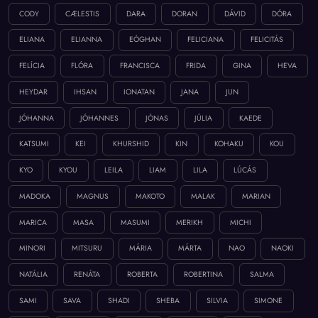
CODY
CÆLESTIS
DARA
DORAN
DÁVID
DÓRA
ELIANA
ELIANNA
EÓGHAN
FELICIANA
FELICITÁS
FELÍCIA
FLÓRA
FRANCISCA
FRIDA
GINA
HEVA
HEYDAR
IHSAN
IONATAN
JANA
JUN
JÓHANNA
JÓHANNES
JÓNAS
JÚLIA
KAEDE
KATSUMI
KEI
KHURSHID
KIN
KOHAKU
KOU
KYO
KYOU
LEILA
LIAM
LILA
LÚCÁS
MADOKA
MAGNUS
MAKOTO
MALAK
MARIAN
MARICA
MASA
MASUMI
MERIKH
MICHI
MINORI
MITSURU
MÁRIA
MÁRTA
NAO
NAOKI
NATÁLIA
RENÁTA
ROBERTA
ROBERTINA
SALMA
SAMI
SAVA
SHADI
SHEBA
SILVIA
SIMONE