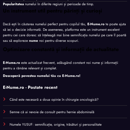
Popularitatea
numelui în diferite regiuni și perioade de timp.
Un instrument util pentru părinți și curioși
Dacă ești în căutarea numelui perfect pentru copilul tău,
E-Nume.ro
te poate ajuta
să iei o decizie informată. De asemenea, platforma este un instrument excelent
pentru cei care doresc să înțeleagă mai bine semnificația numelui pe care îl poartă
sau să exploreze
nume
noi pentru diverse scopuri.
Optimizare constantă și informații de actualitate
E-Nume.ro
este actualizat frecvent, adăugând constant noi nume și informații
pentru a rămâne relevant și complet.
Descoperă povestea numelui tău cu
E-Nume.ro
!
E-Nume.ro - Postate recent
Când este necesară a doua opinie în chirurgie oncologică?
Semne că ai nevoie de consult pentru hernie abdominală
Numele YUSUF: semnificație, origine, trăsături și personalitate