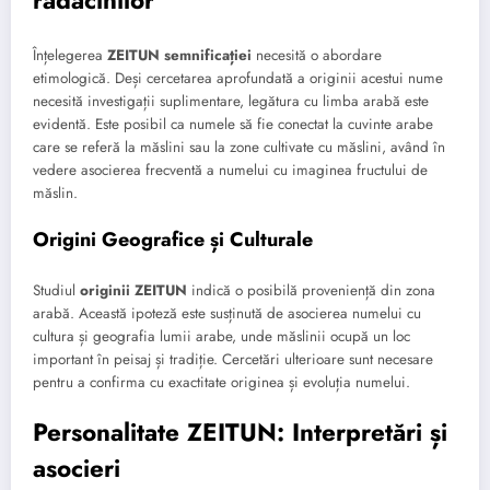
rădăcinilor
Înțelegerea
ZEITUN semnificației
necesită o abordare
etimologică. Deși cercetarea aprofundată a originii acestui nume
necesită investigații suplimentare, legătura cu limba arabă este
evidentă. Este posibil ca numele să fie conectat la cuvinte arabe
care se referă la măslini sau la zone cultivate cu măslini, având în
vedere asocierea frecventă a numelui cu imaginea fructului de
măslin.
Origini Geografice și Culturale
Studiul
originii ZEITUN
indică o posibilă proveniență din zona
arabă. Această ipoteză este susținută de asocierea numelui cu
cultura și geografia lumii arabe, unde măslinii ocupă un loc
important în peisaj și tradiție. Cercetări ulterioare sunt necesare
pentru a confirma cu exactitate originea și evoluția numelui.
Personalitate ZEITUN: Interpretări și
asocieri