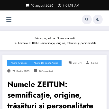
Sari
10 august 2026
9:01:19 AM
la
conținut
Prima pagină
Nume arabesti
Numele ZEITUN: semnificație, origine, trăsături și personalitate
Nume Arabesti
Nume De Baieti Arabe
ZEITUN
Nume
21 Martie 2025
0 Comentarii
Numele ZEITUN:
semnificație, origine,
trăsături și personalitate