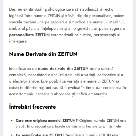
Deși nu există studii psihologice care să stabilească direct o
legătură între numele ZEITUN și trăsăturile de personalitate, putem
specula bazându-ne pe asocierile simbolice ale numelui. Măslinul,
simbol al păcii, al înțelepciunii și al longevității, ar putea sugera o
personalitate ZEITUN
caracterizată prin calm, perseverență și
înțelegere.
Nume Derivate din ZEITUN
Identificarea de
nume derivate din ZEITUN
este o sarcină
complexă, necesitând o analiză detaliată a variațiilor fonetice și a
dialectelor arabe. Este posibil ca variații ale numelui ZEITUN să
existe în diferite regiuni sau să fi evoluat în timp, dar cercetarea în
acest domeniu necesită o abordare științifică amănunțită.
Întrebări frecvente
Care este originea numelui ZEITUN?
Originea numelui ZEITUN este
arabă, fiind asociat cu arborele de măslin și fructele sale, măslinele.
Ce semnificație are ZEITUN?
Semnificația numelui ZEITUN este