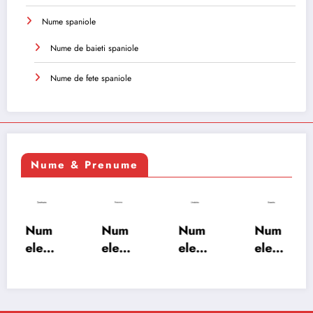
Nume spaniole
Nume de baieti spaniole
Nume de fete spaniole
Nume & Prenume
Num
Num
Num
Num
ele
ele
ele
ele
XSAY
URV
SRA
SOH
ARS
AKS
OSH
RAB:
A:
HA:
A:
semn