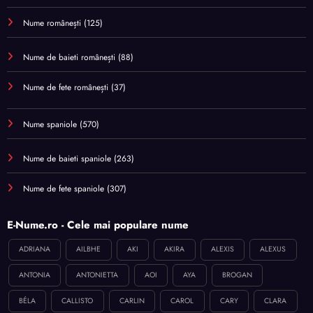
Nume românești
(125)
Nume de baieti românești
(88)
Nume de fete românești
(37)
Nume spaniole
(570)
Nume de baieti spaniole
(263)
Nume de fete spaniole
(307)
E-Nume.ro - Cele mai populare nume
ADRIANA
AILBHE
AKI
AKIRA
ALEXIS
ALEXUS
ANTONIA
ANTONIETTA
AOI
AYA
BROGAN
BÉLA
CALLISTO
CARLIN
CAROL
CARY
CLARA