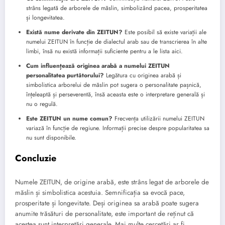
strâns legată de arborele de măslin, simbolizând pacea, prosperitatea
și longevitatea.
Există nume derivate din ZEITUN?
Este posibil să existe variații ale
numelui ZEITUN în funcție de dialectul arab sau de transcrierea în alte
limbi, însă nu există informații suficiente pentru a le lista aici.
Cum influențează originea arabă a numelui ZEITUN
personalitatea purtătorului?
Legătura cu originea arabă și
simbolistica arborelui de măslin pot sugera o personalitate pașnică,
înțeleaptă și perseverentă, însă aceasta este o interpretare generală și
nu o regulă.
Este ZEITUN un nume comun?
Frecvența utilizării numelui ZEITUN
variază în funcție de regiune. Informații precise despre popularitatea sa
nu sunt disponibile.
Concluzie
Numele ZEITUN, de origine arabă, este strâns legat de arborele de
măslin și simbolistica acestuia. Semnificația sa evocă pace,
prosperitate și longevitate. Deși originea sa arabă poate sugera
anumite trăsături de personalitate, este important de reținut că
acestea sunt interpretări generale. Mai multe cercetări ar fi