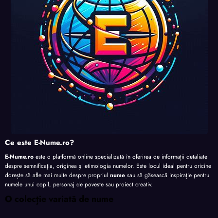
te
te
te
Ce este E-Nume.ro?
E-Nume.ro
este o platformă online specializată în oferirea de informații detaliate
despre semnificația, originea și etimologia numelor. Este locul ideal pentru oricine
dorește să afle mai multe despre propriul
nume
sau să găsească inspirație pentru
numele unui copil, personaj de poveste sau proiect creativ.
O colecție variată de nume