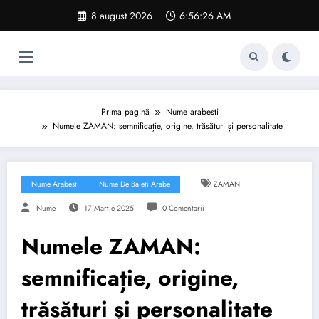
Sari
8 august 2026
6:56:27 AM
la
conținut
Prima pagină
Nume arabesti
Numele ZAMAN: semnificație, origine, trăsături și personalitate
Nume Arabesti
Nume De Baieti Arabe
ZAMAN
Nume
17 Martie 2025
0 Comentarii
Numele ZAMAN:
semnificație, origine,
trăsături și personalitate