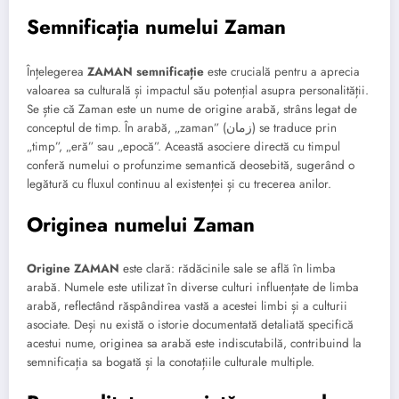
Semnificația numelui Zaman
Înțelegerea
ZAMAN semnificație
este crucială pentru a aprecia
valoarea sa culturală și impactul său potențial asupra personalității.
Se știe că Zaman este un nume de origine arabă, strâns legat de
conceptul de timp. În arabă, „zaman” (زمان) se traduce prin
„timp”, „eră” sau „epocă”. Această asociere directă cu timpul
conferă numelui o profunzime semantică deosebită, sugerând o
legătură cu fluxul continuu al existenței și cu trecerea anilor.
Originea numelui Zaman
Origine ZAMAN
este clară: rădăcinile sale se află în limba
arabă. Numele este utilizat în diverse culturi influențate de limba
arabă, reflectând răspândirea vastă a acestei limbi și a culturii
asociate. Deși nu există o istorie documentată detaliată specifică
acestui nume, originea sa arabă este indiscutabilă, contribuind la
semnificația sa bogată și la conotațiile culturale multiple.