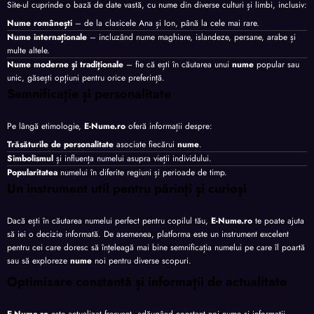
Site-ul cuprinde o bază de date vastă, cu nume din diverse culturi și limbi, inclusiv:
Nume românești
– de la clasicele Ana și Ion, până la cele mai rare.
Nume internaționale
– incluzând nume maghiare, islandeze, persane, arabe și
multe altele.
Nume moderne și tradiționale
– fie că ești în căutarea unui
nume
popular sau
unic, găsești opțiuni pentru orice preferință.
Semnificație și personalitate
Pe lângă etimologie,
E-Nume.ro
oferă informații despre:
Trăsăturile de personalitate
asociate fiecărui
nume
.
Simbolismul
și influența numelui asupra vieții individului.
Popularitatea
numelui în diferite regiuni și perioade de timp.
Un instrument util pentru părinți și curioși
Dacă ești în căutarea numelui perfect pentru copilul tău,
E-Nume.ro
te poate ajuta
să iei o decizie informată. De asemenea, platforma este un instrument excelent
pentru cei care doresc să înțeleagă mai bine semnificația numelui pe care îl poartă
sau să exploreze
nume
noi pentru diverse scopuri.
Optimizare constantă și informații de actualitate
E-Nume.ro
este actualizat frecvent, adăugând constant noi nume și informații