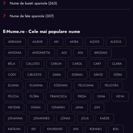
Nume de baieti spaniole
(263)
Nume de fete spaniole
(307)
E-Nume.ro - Cele mai populare nume
ADRIANA
AILBHE
AKI
AKIRA
ALEXIS
ALEXUS
ANTONIA
ANTONIETTA
AOI
AYA
BROGAN
BÉLA
CALLISTO
CARLIN
CAROL
CARY
CLARA
CODY
CÆLESTIS
DARA
DORAN
DÁVID
DÓRA
ELIANA
ELIANNA
EÓGHAN
FELICIANA
FELICITÁS
FELÍCIA
FLÓRA
FRANCISCA
FRIDA
GINA
HEVA
HEYDAR
IHSAN
IONATAN
JANA
JUN
JÓHANNA
JÓHANNES
JÓNAS
JÚLIA
KAEDE
KATSUMI
KEI
KHURSHID
KIN
KOHAKU
KOU