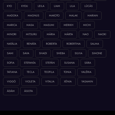
KYO
KYOU
LEILA
LIAM
LILA
LÚCÁS
MADOKA
MAGNUS
MAKOTO
MALAK
MARIAN
MARICA
MASA
MASUMI
MERIKH
MICHI
MINORI
MITSURU
MÁRIA
MÁRTA
NAO
NAOKI
NATÁLIA
RENÁTA
ROBERTA
ROBERTINA
SALMA
SAMI
SAVA
SHADI
SHEBA
SILVIA
SIMONE
SOFIA
STEFANÍA
STEFÁN
SUSANA
SÁRA
TATIANA
TECLA
TEOFILA
TONIA
VALÉRIA
VIGGÓ
VIOLETA
VITALIA
XÉNIA
YASAMIN
ÁDÁM
ÁGOTA