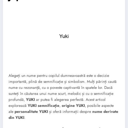
Alegeți un nume pentru copilul dumneavoastră este o decizie
importantă, plină de semnificație și simbolism. Mulți părinți caută
nume cu rezonanță, cu o poveste captivantă în spatele lor. Dacă
sunteți în căutarea unui nume scurt, melodic și cu o semnificație
profundă,
YUKI
ar putea fi alegerea perfectă. Acest articol
explorează
YUKI semnificație
,
origine YUKI
, posibile aspecte
ale
personalitate YUKI
și oferă informații despre
nume derivate
din YUKI
.