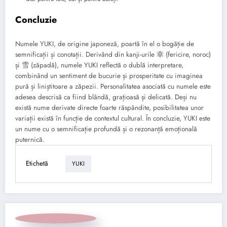
Concluzie
Numele YUKI, de origine japoneză, poartă în el o bogăție de
semnificații și conotații. Derivând din kanji-urile 幸 (fericire, noroc)
și 雪 (zăpadă), numele YUKI reflectă o dublă interpretare,
combinând un sentiment de bucurie și prosperitate cu imaginea
pură și liniștitoare a zăpezii. Personalitatea asociată cu numele este
adesea descrisă ca fiind blândă, grațioasă și delicată. Deși nu
există nume derivate directe foarte răspândite, posibilitatea unor
variații există în funcție de contextul cultural. În concluzie, YUKI este
un nume cu o semnificație profundă și o rezonanță emoțională
puternică.
Etichetă
YUKI