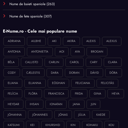
Nume de baieti spaniole
(263)
Nume de fete spaniole
(307)
E-Nume.ro - Cele mai populare nume
ADRIANA
AILBHE
AKI
AKIRA
ALEXIS
ALEXUS
ANTONIA
ANTONIETTA
AOI
AYA
BROGAN
BÉLA
CALLISTO
CARLIN
CAROL
CARY
CLARA
CODY
CÆLESTIS
DARA
DORAN
DÁVID
DÓRA
ELIANA
ELIANNA
EÓGHAN
FELICIANA
FELICITÁS
FELÍCIA
FLÓRA
FRANCISCA
FRIDA
GINA
HEVA
HEYDAR
IHSAN
IONATAN
JANA
JUN
JÓHANNA
JÓHANNES
JÓNAS
JÚLIA
KAEDE
KATSUMI
KEI
KHURSHID
KIN
KOHAKU
KOU