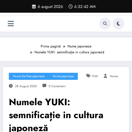
Sari
6 august 2026
6:32:43 AM
la
conținut
Prima pagină
Nume japoneze
Numele YUKI: semnificație in cultura japoneză
Nume De Fete Japoneze
Nume Japoneze
YUKI
Nume
28 August 2025
0 Comentarii
Numele YUKI:
semnificație in cultura
japoneză