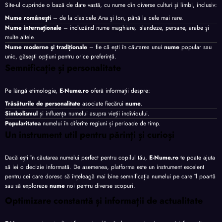
Site-ul cuprinde o bază de date vastă, cu nume din diverse culturi și limbi, inclusiv:
Nume românești
– de la clasicele Ana și Ion, până la cele mai rare.
Nume internaționale
– incluzând nume maghiare, islandeze, persane, arabe și
multe altele.
Nume moderne și tradiționale
– fie că ești în căutarea unui
nume
popular sau
unic, găsești opțiuni pentru orice preferință.
Semnificație și personalitate
Pe lângă etimologie,
E-Nume.ro
oferă informații despre:
Trăsăturile de personalitate
asociate fiecărui
nume
.
Simbolismul
și influența numelui asupra vieții individului.
Popularitatea
numelui în diferite regiuni și perioade de timp.
Un instrument util pentru părinți și curioși
Dacă ești în căutarea numelui perfect pentru copilul tău,
E-Nume.ro
te poate ajuta
să iei o decizie informată. De asemenea, platforma este un instrument excelent
pentru cei care doresc să înțeleagă mai bine semnificația numelui pe care îl poartă
sau să exploreze
nume
noi pentru diverse scopuri.
Optimizare constantă și informații de actualitate