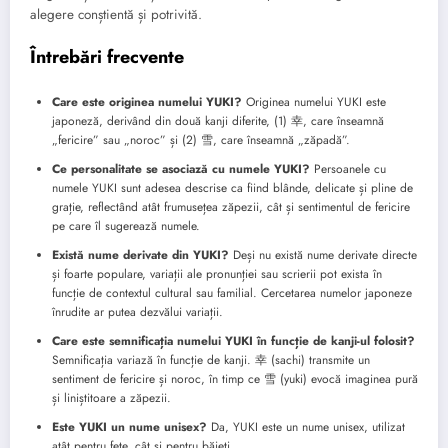
alegere conștientă și potrivită.
Întrebări frecvente
Care este originea numelui YUKI?
Originea numelui YUKI este
japoneză, derivând din două kanji diferite, (1) 幸, care înseamnă
„fericire” sau „noroc” și (2) 雪, care înseamnă „zăpadă”.
Ce personalitate se asociază cu numele YUKI?
Persoanele cu
numele YUKI sunt adesea descrise ca fiind blânde, delicate și pline de
grație, reflectând atât frumusețea zăpezii, cât și sentimentul de fericire
pe care îl sugerează numele.
Există nume derivate din YUKI?
Deși nu există nume derivate directe
și foarte populare, variații ale pronunției sau scrierii pot exista în
funcție de contextul cultural sau familial. Cercetarea numelor japoneze
înrudite ar putea dezvălui variații.
Care este semnificația numelui YUKI în funcție de kanji-ul folosit?
Semnificația variază în funcție de kanji. 幸 (sachi) transmite un
sentiment de fericire și noroc, în timp ce 雪 (yuki) evocă imaginea pură
și liniștitoare a zăpezii.
Este YUKI un nume unisex?
Da, YUKI este un nume unisex, utilizat
atât pentru fete, cât și pentru băieți.