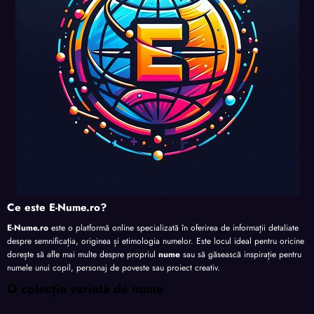
te
te
te
Ce este E-Nume.ro?
E-Nume.ro
este o platformă online specializată în oferirea de informații detaliate
despre semnificația, originea și etimologia numelor. Este locul ideal pentru oricine
dorește să afle mai multe despre propriul
nume
sau să găsească inspirație pentru
numele unui copil, personaj de poveste sau proiect creativ.
O colecție variată de nume