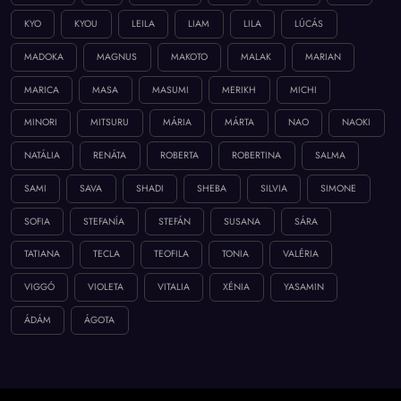
KYO
KYOU
LEILA
LIAM
LILA
LÚCÁS
MADOKA
MAGNUS
MAKOTO
MALAK
MARIAN
MARICA
MASA
MASUMI
MERIKH
MICHI
MINORI
MITSURU
MÁRIA
MÁRTA
NAO
NAOKI
NATÁLIA
RENÁTA
ROBERTA
ROBERTINA
SALMA
SAMI
SAVA
SHADI
SHEBA
SILVIA
SIMONE
SOFIA
STEFANÍA
STEFÁN
SUSANA
SÁRA
TATIANA
TECLA
TEOFILA
TONIA
VALÉRIA
VIGGÓ
VIOLETA
VITALIA
XÉNIA
YASAMIN
ÁDÁM
ÁGOTA