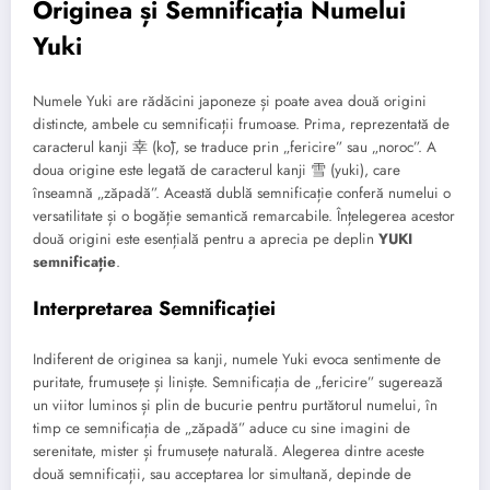
Originea și Semnificația Numelui
Yuki
Numele Yuki are rădăcini japoneze și poate avea două origini
distincte, ambele cu semnificații frumoase. Prima, reprezentată de
caracterul kanji 幸 (kō), se traduce prin „fericire” sau „noroc”. A
doua origine este legată de caracterul kanji 雪 (yuki), care
înseamnă „zăpadă”. Această dublă semnificație conferă numelui o
versatilitate și o bogăție semantică remarcabile. Înțelegerea acestor
două origini este esențială pentru a aprecia pe deplin
YUKI
semnificație
.
Interpretarea Semnificației
Indiferent de originea sa kanji, numele Yuki evoca sentimente de
puritate, frumusețe și liniște. Semnificația de „fericire” sugerează
un viitor luminos și plin de bucurie pentru purtătorul numelui, în
timp ce semnificația de „zăpadă” aduce cu sine imagini de
serenitate, mister și frumusețe naturală. Alegerea dintre aceste
două semnificații, sau acceptarea lor simultană, depinde de