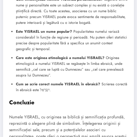
nume și personalitate este un subiect complex și nu există o corelație
științifică directă. Cu toate acestea, asocierea cu un nume biblic
puternic precum YISRAEL poate evoca sentimente de responsabilitate,
putere interioară și legătură cu o istorie bogată.
Este YISRAEL un nume popular?
Popularitatea numelui variază
considerabil în funcție de regiune și perioadă. Nu putem oferi statistici
precise despre popularitate fără a specifica un anumit context
geografic și temporal.
Care este originea etimologică a numelui YISRAEL?
Originea
etimologică a numelui YISRAEL se regăsește în limba ebraică, unde
semnifică „cel care se luptă cu Dumnezeu” sau „cel care prevalează
asupra lui Dumnezeu”.
Cum se scrie corect numele YISRAEL în ebraică?
Scrierea corectă
în ebraică este יִשְׂרָאֵל.
Concluzie
Numele YISRAEL, cu originea sa biblică și semnificația profundă,
reprezintă o alegere plină de simbolism. Înțelegerea originii și
semnificației sale, precum și a potențialelor asocieri cu
personalitatea, poate oferi o perspectivă mai amplă asupra acestui