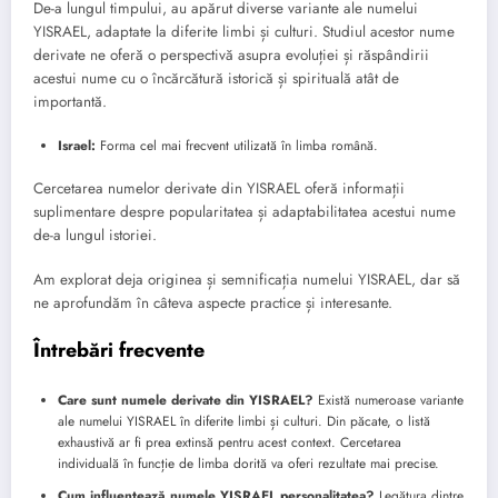
De-a lungul timpului, au apărut diverse variante ale numelui
YISRAEL, adaptate la diferite limbi și culturi. Studiul acestor nume
derivate ne oferă o perspectivă asupra evoluției și răspândirii
acestui nume cu o încărcătură istorică și spirituală atât de
importantă.
Israel:
Forma cel mai frecvent utilizată în limba română.
Cercetarea numelor derivate din YISRAEL oferă informații
suplimentare despre popularitatea și adaptabilitatea acestui nume
de-a lungul istoriei.
Am explorat deja originea și semnificația numelui YISRAEL, dar să
ne aprofundăm în câteva aspecte practice și interesante.
Întrebări frecvente
Care sunt numele derivate din YISRAEL?
Există numeroase variante
ale numelui YISRAEL în diferite limbi și culturi. Din păcate, o listă
exhaustivă ar fi prea extinsă pentru acest context. Cercetarea
individuală în funcție de limba dorită va oferi rezultate mai precise.
Cum influențează numele YISRAEL personalitatea?
Legătura dintre