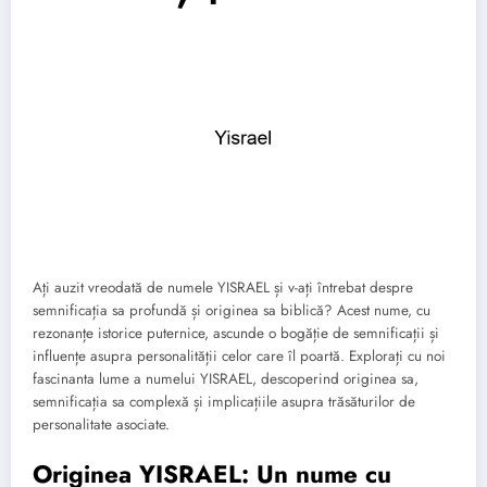
Ați auzit vreodată de numele YISRAEL și v-ați întrebat despre
semnificația sa profundă și originea sa biblică? Acest nume, cu
rezonanțe istorice puternice, ascunde o bogăție de semnificații și
influențe asupra personalității celor care îl poartă. Explorați cu noi
fascinanta lume a numelui YISRAEL, descoperind originea sa,
semnificația sa complexă și implicațiile asupra trăsăturilor de
personalitate asociate.
Originea YISRAEL: Un nume cu