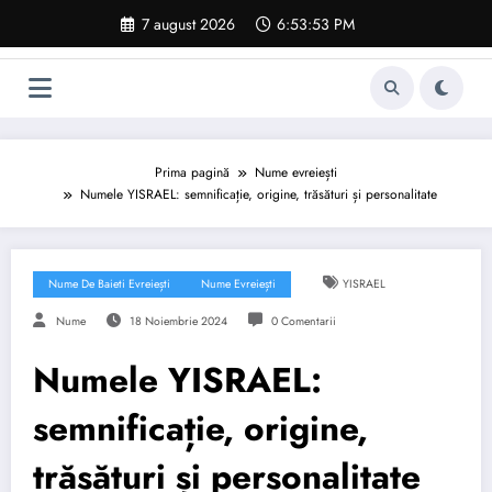
Sari
7 august 2026
6:53:54 PM
la
conținut
Prima pagină
Nume evreiești
Numele YISRAEL: semnificație, origine, trăsături și personalitate
Nume De Baieti Evreiești
Nume Evreiești
YISRAEL
Nume
18 Noiembrie 2024
0 Comentarii
Numele YISRAEL:
semnificație, origine,
trăsături și personalitate