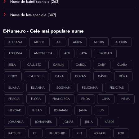
Nume de baieti spaniole
(263)
Nume de fete spaniole
(307)
E-Nume.ro - Cele mai populare nume
ADRIANA
AILBHE
AKI
AKIRA
ALEXIS
ALEXUS
ANTONIA
ANTONIETTA
AOI
AYA
BROGAN
BÉLA
CALLISTO
CARLIN
CAROL
CARY
CLARA
CODY
CÆLESTIS
DARA
DORAN
DÁVID
DÓRA
ELIANA
ELIANNA
EÓGHAN
FELICIANA
FELICITÁS
FELÍCIA
FLÓRA
FRANCISCA
FRIDA
GINA
HEVA
HEYDAR
IHSAN
IONATAN
JANA
JUN
JÓHANNA
JÓHANNES
JÓNAS
JÚLIA
KAEDE
KATSUMI
KEI
KHURSHID
KIN
KOHAKU
KOU