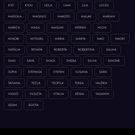
KYO
KYOU
LEILA
LIAM
LILA
LÚCÁS
MADOKA
MAGNUS
MAKOTO
MALAK
MARIAN
MARICA
MASA
MASUMI
MERIKH
MICHI
MINORI
MITSURU
MÁRIA
MÁRTA
NAO
NAOKI
NATÁLIA
RENÁTA
ROBERTA
ROBERTINA
SALMA
SAMI
SAVA
SHADI
SHEBA
SILVIA
SIMONE
SOFIA
STEFANÍA
STEFÁN
SUSANA
SÁRA
TATIANA
TECLA
TEOFILA
TONIA
VALÉRIA
VIGGÓ
VIOLETA
VITALIA
XÉNIA
YASAMIN
ÁDÁM
ÁGOTA