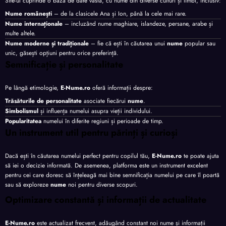
Site-ul cuprinde o bază de date vastă, cu nume din diverse culturi și limbi, inclusiv:
Nume românești
– de la clasicele Ana și Ion, până la cele mai rare.
Nume internaționale
– incluzând nume maghiare, islandeze, persane, arabe și
multe altele.
Nume moderne și tradiționale
– fie că ești în căutarea unui
nume
popular sau
unic, găsești opțiuni pentru orice preferință.
Semnificație și personalitate
Pe lângă etimologie,
E-Nume.ro
oferă informații despre:
Trăsăturile de personalitate
asociate fiecărui
nume
.
Simbolismul
și influența numelui asupra vieții individului.
Popularitatea
numelui în diferite regiuni și perioade de timp.
Un instrument util pentru părinți și curioși
Dacă ești în căutarea numelui perfect pentru copilul tău,
E-Nume.ro
te poate ajuta
să iei o decizie informată. De asemenea, platforma este un instrument excelent
pentru cei care doresc să înțeleagă mai bine semnificația numelui pe care îl poartă
sau să exploreze
nume
noi pentru diverse scopuri.
Optimizare constantă și informații de actualitate
E-Nume.ro
este actualizat frecvent, adăugând constant noi nume și informații