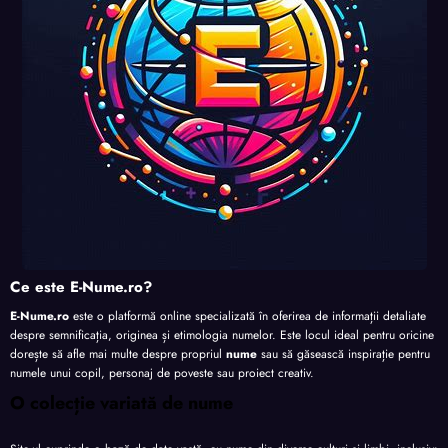
te
te
te
Ce este E-Nume.ro?
E-Nume.ro
este o platformă online specializată în oferirea de informații detaliate
despre semnificația, originea și etimologia numelor. Este locul ideal pentru oricine
dorește să afle mai multe despre propriul
nume
sau să găsească inspirație pentru
numele unui copil, personaj de poveste sau proiect creativ.
O colecție variată de nume