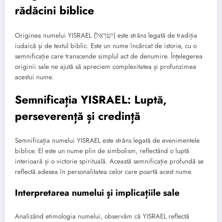
rădăcini biblice
Originea numelui YISRAEL (יִשְׂרָאֵל) este strâns legată de tradiția
iudaică și de textul biblic. Este un nume încărcat de istorie, cu o
semnificație care transcende simplul act de denumire. Înțelegerea
originii sale ne ajută să apreciem complexitatea și profunzimea
acestui nume.
Semnificația YISRAEL: Luptă,
perseverență și credință
Semnificația numelui YISRAEL este strâns legată de evenimentele
biblice. El este un nume plin de simbolism, reflectând o luptă
interioară și o victorie spirituală. Această semnificație profundă se
reflectă adesea în personalitatea celor care poartă acest nume.
Interpretarea numelui și implicațiile sale
Analizând etimologia numelui, observăm că YISRAEL reflectă