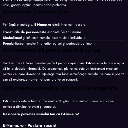
unic, găsești opțiuni pentru orice preferință.
Semnificație și personalitate
Pe lângă etimologie,
E-Nume.ro
oferă informații despre:
Trăsăturile de personalitate
asociate fiecărui
nume
.
Simbolismul
și influența numelui asupra vieții individului.
Popularitatea
numelui în diferite regiuni și perioade de timp.
Un instrument util pentru părinți și curioși
Dacă ești în căutarea numelui perfect pentru copilul tău,
E-Nume.ro
te poate ajuta
să iei o decizie informată. De asemenea, platforma este un instrument excelent
pentru cei care doresc să înțeleagă mai bine semnificația numelui pe care îl poartă
sau să exploreze
nume
noi pentru diverse scopuri.
Optimizare constantă și informații de actualitate
E-Nume.ro
este actualizat frecvent, adăugând constant noi nume și informații
pentru a rămâne relevant și complet.
Descoperă povestea numelui tău cu
E-Nume.ro
!
E-Nume.ro - Postate recent