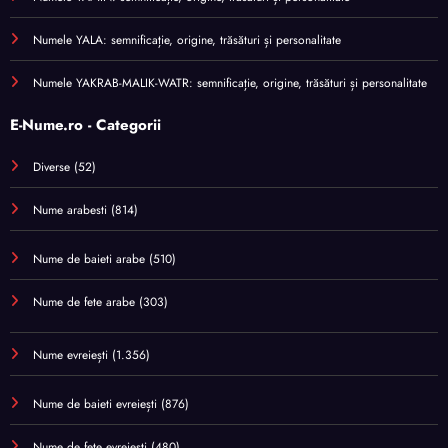
Numele YALA: semnificație, origine, trăsături și personalitate
Numele YAKRAB-MALIK-WATR: semnificație, origine, trăsături și personalitate
E-Nume.ro - Categorii
Diverse
(52)
Nume arabesti
(814)
Nume de baieti arabe
(510)
Nume de fete arabe
(303)
Nume evreiești
(1.356)
Nume de baieti evreiești
(876)
Nume de fete evreiești
(480)