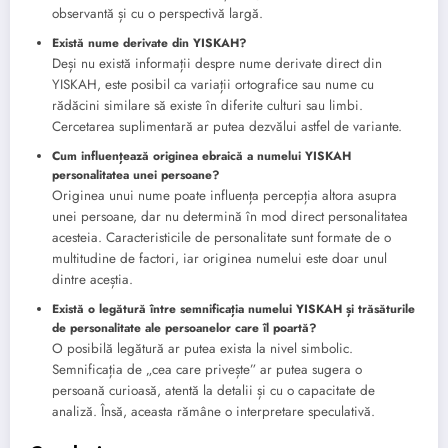
observantă și cu o perspectivă largă.
Există nume derivate din YISKAH?
Deși nu există informații despre nume derivate direct din
YISKAH, este posibil ca variații ortografice sau nume cu
rădăcini similare să existe în diferite culturi sau limbi.
Cercetarea suplimentară ar putea dezvălui astfel de variante.
Cum influențează originea ebraică a numelui YISKAH
personalitatea unei persoane?
Originea unui nume poate influența percepția altora asupra
unei persoane, dar nu determină în mod direct personalitatea
acesteia. Caracteristicile de personalitate sunt formate de o
multitudine de factori, iar originea numelui este doar unul
dintre aceștia.
Există o legătură între semnificația numelui YISKAH și trăsăturile
de personalitate ale persoanelor care îl poartă?
O posibilă legătură ar putea exista la nivel simbolic.
Semnificația de „cea care privește” ar putea sugera o
persoană curioasă, atentă la detalii și cu o capacitate de
analiză. Însă, aceasta rămâne o interpretare speculativă.