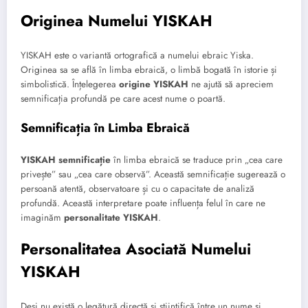
Originea Numelui YISKAH
YISKAH este o variantă ortografică a numelui ebraic Yiska.
Originea sa se află în limba ebraică, o limbă bogată în istorie și
simbolistică. Înțelegerea
origine YISKAH
ne ajută să apreciem
semnificația profundă pe care acest nume o poartă.
Semnificația în Limba Ebraică
YISKAH semnificație
în limba ebraică se traduce prin „cea care
privește” sau „cea care observă”. Această semnificație sugerează o
persoană atentă, observatoare și cu o capacitate de analiză
profundă. Această interpretare poate influența felul în care ne
imaginăm
personalitate YISKAH
.
Personalitatea Asociată Numelui
YISKAH
Deși nu există o legătură directă și științifică între un nume și