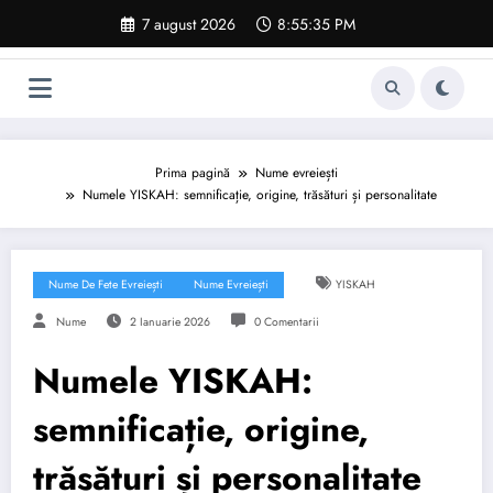
Sari
7 august 2026
8:55:36 PM
la
conținut
Prima pagină
Nume evreiești
Numele YISKAH: semnificație, origine, trăsături și personalitate
Nume De Fete Evreiești
Nume Evreiești
YISKAH
Nume
2 Ianuarie 2026
0 Comentarii
Numele YISKAH:
semnificație, origine,
trăsături și personalitate