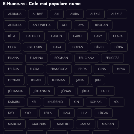
E-Nume.ro - Cele mai populare nume
ADRIANA
AILBHE
AKI
AKIRA
ALEXIS
ALEXUS
ANTONIA
ANTONIETTA
AOI
AYA
BROGAN
BÉLA
CALLISTO
CARLIN
CAROL
CARY
CLARA
CODY
CÆLESTIS
DARA
DORAN
DÁVID
DÓRA
ELIANA
ELIANNA
EÓGHAN
FELICIANA
FELICITÁS
FELÍCIA
FLÓRA
FRANCISCA
FRIDA
GINA
HEVA
HEYDAR
IHSAN
IONATAN
JANA
JUN
JÓHANNA
JÓHANNES
JÓNAS
JÚLIA
KAEDE
KATSUMI
KEI
KHURSHID
KIN
KOHAKU
KOU
KYO
KYOU
LEILA
LIAM
LILA
LÚCÁS
MADOKA
MAGNUS
MAKOTO
MALAK
MARIAN