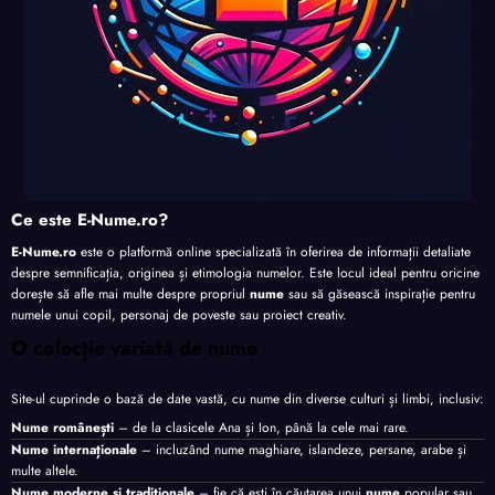
Ce este E-Nume.ro?
E-Nume.ro
este o platformă online specializată în oferirea de informații detaliate
despre semnificația, originea și etimologia numelor. Este locul ideal pentru oricine
dorește să afle mai multe despre propriul
nume
sau să găsească inspirație pentru
numele unui copil, personaj de poveste sau proiect creativ.
O colecție variată de nume
Site-ul cuprinde o bază de date vastă, cu nume din diverse culturi și limbi, inclusiv:
Nume românești
– de la clasicele Ana și Ion, până la cele mai rare.
Nume internaționale
– incluzând nume maghiare, islandeze, persane, arabe și
multe altele.
Nume moderne și tradiționale
– fie că ești în căutarea unui
nume
popular sau