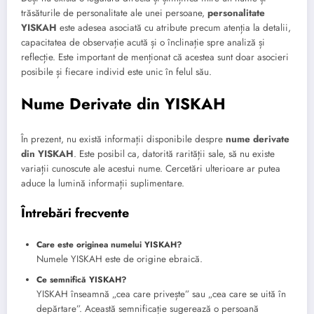
trăsăturile de personalitate ale unei persoane,
personalitate
YISKAH
este adesea asociată cu atribute precum atenția la detalii,
capacitatea de observație acută și o înclinație spre analiză și
reflecție. Este important de menționat că acestea sunt doar asocieri
posibile și fiecare individ este unic în felul său.
Nume Derivate din YISKAH
În prezent, nu există informații disponibile despre
nume derivate
din YISKAH
. Este posibil ca, datorită rarității sale, să nu existe
variații cunoscute ale acestui nume. Cercetări ulterioare ar putea
aduce la lumină informații suplimentare.
Întrebări frecvente
Care este originea numelui YISKAH?
Numele YISKAH este de origine ebraică.
Ce semnifică YISKAH?
YISKAH înseamnă „cea care privește” sau „cea care se uită în
depărtare”. Această semnificație sugerează o persoană