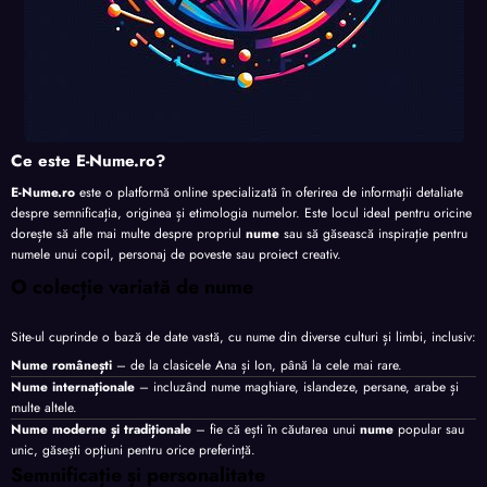
Ce este E-Nume.ro?
E-Nume.ro
este o platformă online specializată în oferirea de informații detaliate
despre semnificația, originea și etimologia numelor. Este locul ideal pentru oricine
dorește să afle mai multe despre propriul
nume
sau să găsească inspirație pentru
numele unui copil, personaj de poveste sau proiect creativ.
O colecție variată de nume
Site-ul cuprinde o bază de date vastă, cu nume din diverse culturi și limbi, inclusiv:
Nume românești
– de la clasicele Ana și Ion, până la cele mai rare.
Nume internaționale
– incluzând nume maghiare, islandeze, persane, arabe și
multe altele.
Nume moderne și tradiționale
– fie că ești în căutarea unui
nume
popular sau
unic, găsești opțiuni pentru orice preferință.
Semnificație și personalitate