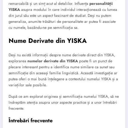
remarcabilă și un simț acut al detaliilor. Influența
personalității
YISKA
asupra modului în care individul interacționează cu lumea
din jurul său este un aspect fascinant de studiat. Deși nu putem
generaliza, anumite trăsături de personalitate ar putea fi asociate
cu numele, bazându-ne pe semnificația sa.
Nume Derivate din YISKA
Deși nu există informații despre nume derivate direct din YISKA,
explorarea
numelor derivate din YISKA
poate fi un punct de
plecare interesant pentru a identifica nume similare ca sunet sau
semnificație din aceeași familie lingvistică. Această investigație ar
putea oferi o mai bună înțelegere a contextului numelui YISKA și a
variațiilor sale posibile.
După ce am explorat originea și semnificația numelui YISKA, să ne
îndreptăm atenția asupra unor aspecte practice și a unor întrebări
frecvente.
Întrebări frecvente