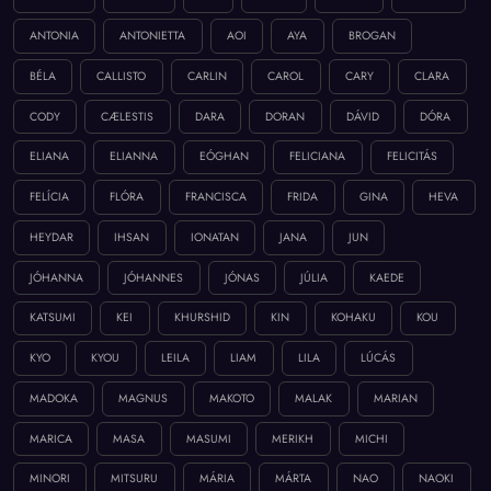
ANTONIA
ANTONIETTA
AOI
AYA
BROGAN
BÉLA
CALLISTO
CARLIN
CAROL
CARY
CLARA
CODY
CÆLESTIS
DARA
DORAN
DÁVID
DÓRA
ELIANA
ELIANNA
EÓGHAN
FELICIANA
FELICITÁS
FELÍCIA
FLÓRA
FRANCISCA
FRIDA
GINA
HEVA
HEYDAR
IHSAN
IONATAN
JANA
JUN
JÓHANNA
JÓHANNES
JÓNAS
JÚLIA
KAEDE
KATSUMI
KEI
KHURSHID
KIN
KOHAKU
KOU
KYO
KYOU
LEILA
LIAM
LILA
LÚCÁS
MADOKA
MAGNUS
MAKOTO
MALAK
MARIAN
MARICA
MASA
MASUMI
MERIKH
MICHI
MINORI
MITSURU
MÁRIA
MÁRTA
NAO
NAOKI