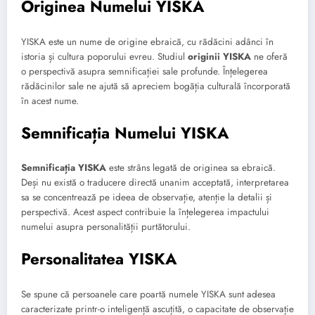
Originea Numelui YISKA
YISKA este un nume de origine ebraică, cu rădăcini adânci în
istoria și cultura poporului evreu. Studiul
originii YISKA
ne oferă
o perspectivă asupra semnificației sale profunde. Înțelegerea
rădăcinilor sale ne ajută să apreciem bogăția culturală încorporată
în acest nume.
Semnificația Numelui YISKA
Semnificația YISKA
este strâns legată de originea sa ebraică.
Deși nu există o traducere directă unanim acceptată, interpretarea
sa se concentrează pe ideea de observație, atenție la detalii și
perspectivă. Acest aspect contribuie la înțelegerea impactului
numelui asupra personalității purtătorului.
Personalitatea YISKA
Se spune că persoanele care poartă numele YISKA sunt adesea
caracterizate printr-o inteligență ascuțită, o capacitate de observație