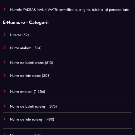
Numele YAKRAB-MALIK-WATR: semnificație, origine, trăsături și personalitate
E-Nume.ro - Categorii
Diverse
(52)
Nume arabesti
(814)
Nume de baieti arabe
(510)
Nume de fete arabe
(303)
Nume evreiești
(1.356)
Nume de baieti evreiești
(876)
Nume de fete evreiești
(480)