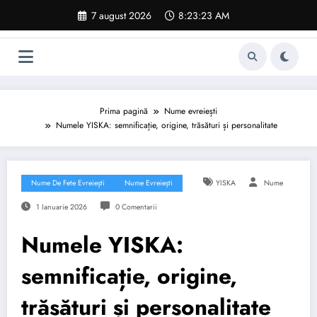
Sari
7 august 2026
8:23:24 AM
la
conținut
Prima pagină
Nume evreiești
Numele YISKA: semnificație, origine, trăsături și personalitate
Nume De Fete Evreiești
Nume Evreiești
YISKA
Nume
1 Ianuarie 2026
0 Comentarii
Numele YISKA:
semnificație, origine,
trăsături și personalitate