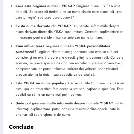
Care este originea numelui YISKA?
Originea numelui YISKA este
ebraică. Se crede că derivă dintr-un nume ebraic care semnifică „cea
care privește” sau „cea care observă”.
Există nume derivate din YISKA?
Din păcate, informațiile despre
nume derivate direct din YISKA sunt limitate. Cercetări suplimentare ar
fi necesare pentru a identifica variante sau nume similare.
Cum influențează originea numelui YISKA personalitatea
purtătoarei?
Legătura dintre nume și personalitate este un subiect
complex și nu există o corelație directă științific demonstrată. Cu toate
acestea, se poate specula că originea numelui, sugerând observație și
perspicacitate, ar putea influența indirect dezvoltarea unor trăsături
precum atenția la detalii sau capacitatea de analiză.
Este YISKA un nume popular?
Frecvența utilizării numelui YISKA nu
este ușor de determinat fără acces la statistici naționale specifice. Este
posibil ca să fie un nume mai puțin comun.
Unde pot găsi mai multe informații despre numele YISKA?
Pentru
informații suplimentare, puteți consulta resurse online specializate în
onomastică sau dicționare de nume.
Concluzie