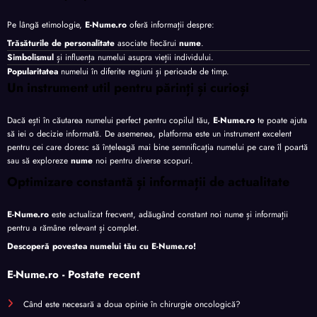
Pe lângă etimologie,
E-Nume.ro
oferă informații despre:
Trăsăturile de personalitate
asociate fiecărui
nume
.
Simbolismul
și influența numelui asupra vieții individului.
Popularitatea
numelui în diferite regiuni și perioade de timp.
Un instrument util pentru părinți și curioși
Dacă ești în căutarea numelui perfect pentru copilul tău,
E-Nume.ro
te poate ajuta
să iei o decizie informată. De asemenea, platforma este un instrument excelent
pentru cei care doresc să înțeleagă mai bine semnificația numelui pe care îl poartă
sau să exploreze
nume
noi pentru diverse scopuri.
Optimizare constantă și informații de actualitate
E-Nume.ro
este actualizat frecvent, adăugând constant noi nume și informații
pentru a rămâne relevant și complet.
Descoperă povestea numelui tău cu
E-Nume.ro
!
E-Nume.ro - Postate recent
Când este necesară a doua opinie în chirurgie oncologică?