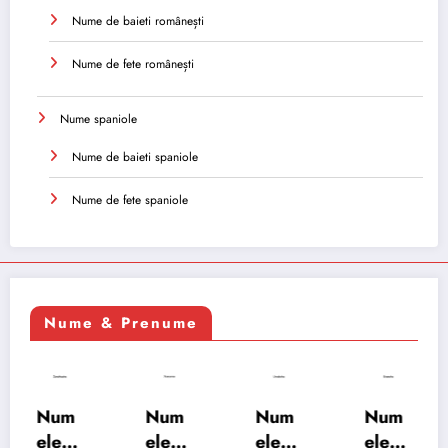
Nume de baieti românești
Nume de fete românești
Nume spaniole
Nume de baieti spaniole
Nume de fete spaniole
Nume & Prenume
Num
Num
Num
Num
ele
ele
ele
ele