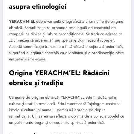
asupra etimologiei
YERACHM’EL
este o variantă ortografică a unui nume de origine
ebraică. Semnificația sa profundă este legată de conceptul de
compasiune divină și iubire necondiționată. Se traduce adesea ca
„Dumnezeu să aibă milă” sau „pe care Dumnezeu îl iubește”.
Această semnificație transmite o încărcătură emoțională puternică,
sugerând o legătură specială cu divinitatea și o predispoziție către
empatie și înțelegere.
Origine YERACHM’EL: Rădăcini
ebraice și tradiție
Ca nume de origine ebraică, YERACHM’EL este înrădăcinat în
cultura și tradiția evreiască. Este important să înțelegem contextul
istoric și cultural al numelui pentru a-i aprecia pe deplin
semnificația. Utilizarea sa reflectă o dorință de a conecta copilul cu
un patrimoniu bogat și o moștenire spirituală puternică.