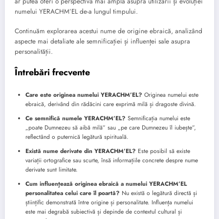
ar putea oferi o perspectivă mai amplă asupra utilizării și evoluției
numelui YERACHM’EL de-a lungul timpului.
Continuăm explorarea acestui nume de origine ebraică, analizând
aspecte mai detaliate ale semnificației și influenței sale asupra
personalității.
Întrebări frecvente
Care este originea numelui YERACHM’EL?
Originea numelui este
ebraică, derivând din rădăcini care exprimă milă și dragoste divină.
Ce semnifică numele YERACHM’EL?
Semnificația numelui este
„poate Dumnezeu să aibă milă” sau „pe care Dumnezeu îl iubește”,
reflectând o puternică legătură spirituală.
Există nume derivate din YERACHM’EL?
Este posibil să existe
variații ortografice sau scurte, însă informațiile concrete despre nume
derivate sunt limitate.
Cum influențează originea ebraică a numelui YERACHM’EL
personalitatea celui care îl poartă?
Nu există o legătură directă și
științific demonstrată între origine și personalitate. Influența numelui
este mai degrabă subiectivă și depinde de contextul cultural și