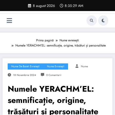
Sari
8 august 2026
8:35:30 AM
la
conținut
Prima pagină
Nume evreiești
Numele YERACHM’EL: semnificație, origine, trăsături și personalitate
Nume De Baieti Evreiești
Nume Evreiești
Nume
18 Noiembrie 2024
0 Comentarii
Numele YERACHM’EL:
semnificație, origine,
trăsături și personalitate