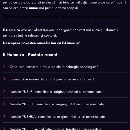
pentru cei care doresc să înțeleagă mai bine semnificația numelui pe care îl poartă
sau să exploreze
nume
noi pentru diverse scopuri.
Optimizare constantă și informații de actualitate
E-Nume.ro
este actualizat frecvent, adăugând constant noi nume și informații
pentru a rămâne relevant și complet.
Descoperă povestea numelui tău cu
E-Nume.ro
!
E-Nume.ro - Postate recent
Când este necesară a doua opinie în chirurgie oncologică?
Semne că ai nevoie de consult pentru hernie abdominală
Numele YUSUF: semnificație, origine, trăsături și personalitate
Numele YUSSUF: semnificație, origine, trăsături și personalitate
Numele YUSHUA: semnificație, origine, trăsături și personalitate
Numele YUSEF: semnificație, origine, trăsături și personalitate