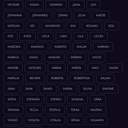
HEYDAR
IHSAN
IONATAN
JANA
JUN
JÓHANNA
JÓHANNES
JÓNAS
JÚLIA
KAEDE
KATSUMI
KEI
KHURSHID
KIN
KOHAKU
KOU
KYO
KYOU
LEILA
LIAM
LILA
LÚCÁS
MADOKA
MAGNUS
MAKOTO
MALAK
MARIAN
MARICA
MASA
MASUMI
MERIKH
MICHI
MINORI
MITSURU
MÁRIA
MÁRTA
NAO
NAOKI
NATÁLIA
RENÁTA
ROBERTA
ROBERTINA
SALMA
SAMI
SAVA
SHADI
SHEBA
SILVIA
SIMONE
SOFIA
STEFANÍA
STEFÁN
SUSANA
SÁRA
TATIANA
TECLA
TEOFILA
TONIA
VALÉRIA
VIGGÓ
VIOLETA
VITALIA
XÉNIA
YASAMIN