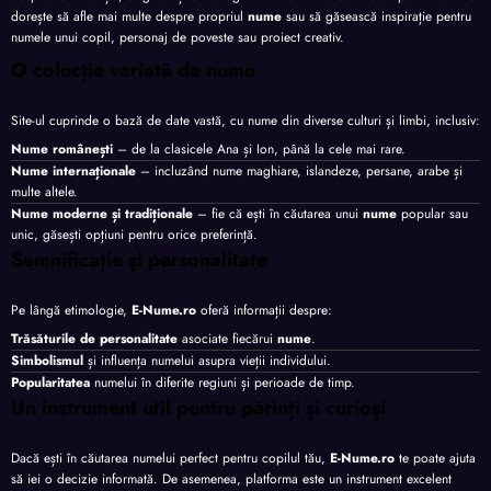
dorește să afle mai multe despre propriul
nume
sau să găsească inspirație pentru
numele unui copil, personaj de poveste sau proiect creativ.
O colecție variată de nume
Site-ul cuprinde o bază de date vastă, cu nume din diverse culturi și limbi, inclusiv:
Nume românești
– de la clasicele Ana și Ion, până la cele mai rare.
Nume internaționale
– incluzând nume maghiare, islandeze, persane, arabe și
multe altele.
Nume moderne și tradiționale
– fie că ești în căutarea unui
nume
popular sau
unic, găsești opțiuni pentru orice preferință.
Semnificație și personalitate
Pe lângă etimologie,
E-Nume.ro
oferă informații despre:
Trăsăturile de personalitate
asociate fiecărui
nume
.
Simbolismul
și influența numelui asupra vieții individului.
Popularitatea
numelui în diferite regiuni și perioade de timp.
Un instrument util pentru părinți și curioși
Dacă ești în căutarea numelui perfect pentru copilul tău,
E-Nume.ro
te poate ajuta
să iei o decizie informată. De asemenea, platforma este un instrument excelent