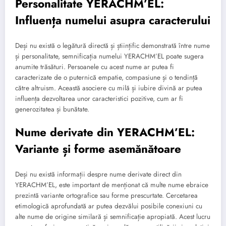
Personalitate YERACHM’EL:
Influența numelui asupra caracterului
Deși nu există o legătură directă și științific demonstrată între nume
și personalitate, semnificația numelui YERACHM’EL poate sugera
anumite trăsături. Persoanele cu acest nume ar putea fi
caracterizate de o puternică empatie, compasiune și o tendință
către altruism. Această asociere cu milă și iubire divină ar putea
influența dezvoltarea unor caracteristici pozitive, cum ar fi
generozitatea și bunătate.
Nume derivate din YERACHM’EL:
Variante și forme asemănătoare
Deși nu există informații despre nume derivate direct din
YERACHM’EL, este important de menționat că multe nume ebraice
prezintă variante ortografice sau forme prescurtate. Cercetarea
etimologică aprofundată ar putea dezvălui posibile conexiuni cu
alte nume de origine similară și semnificație apropiată. Acest lucru