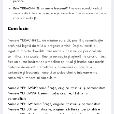
personal.
Este YERACHM’EL un nume frecvent?
Frecvența numelui variază
semnificativ în funcție de regiune și comunitate. Este un nume mai puțin
comun în multe țări.
Concluzie
Numele YERACHM’EL, de origine ebraică, poartă o semnificație
profundă legată de milă și dragoste divină. Deși nu există o
legătură directă dovedită între nume și trăsături de personalitate,
semnificația sa poate influența percepția și așteptările celor din jur.
Este un nume încărcat de simbolism spiritual și istoric, care merită
o atenție deosebită. Cercetarea suplimentară cu privire la
variantele și frecvența numelui ar putea oferi o înțelegere mai
completă a impactului său cultural.
Numele YEHUWDIY: semnificație, origine, trăsături și personalitate
Numele YEHUWDAH: semnificație, origine, trăsături și
personalitate
Numele YEHUW: semnificație, origine, trăsături și personalitate
Numele YEHUDI: semnificație, origine, trăsături și personalitate