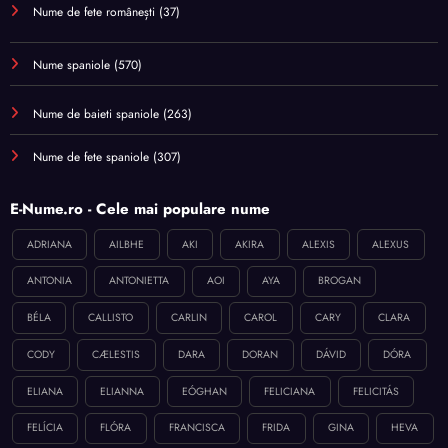
Nume de fete românești
(37)
Nume spaniole
(570)
Nume de baieti spaniole
(263)
Nume de fete spaniole
(307)
E-Nume.ro - Cele mai populare nume
ADRIANA
AILBHE
AKI
AKIRA
ALEXIS
ALEXUS
ANTONIA
ANTONIETTA
AOI
AYA
BROGAN
BÉLA
CALLISTO
CARLIN
CAROL
CARY
CLARA
CODY
CÆLESTIS
DARA
DORAN
DÁVID
DÓRA
ELIANA
ELIANNA
EÓGHAN
FELICIANA
FELICITÁS
FELÍCIA
FLÓRA
FRANCISCA
FRIDA
GINA
HEVA