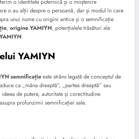
ferim o identitate puternică și o moștenire
re o au alții despre o persoană, dar și modul în care
pra unui nume cu origini antice și o semnificație
ție
,
origine YAMIYN
, potențialele trăsături ale
n YAMIYN
.
melui YAMIYN
YN semnificație
este strâns legată de conceptul de
te traduce ca „mâna dreaptă”, „partea dreaptă” sau
ideea de putere, autoritate și corectitudine.
asupra profunzimii semnificației sale.