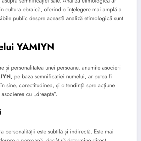
 asupra semnificației sale. Analiza etimologică ar
in cultura ebraică, oferind o înțelegere mai amplă a
sibile public despre această analiză etimologică sunt
melui YAMIYN
ume și personalitatea unei persoane, anumite asocieri
MIYN
, pe baza semnificației numelui, ar putea fi
n sine, corectitudinea, și o tendință spre acțiune
e asocierea cu „dreapta”.
i
personalității este subtilă și indirectă. Este mai
 despre o persoană, decât să determine direct