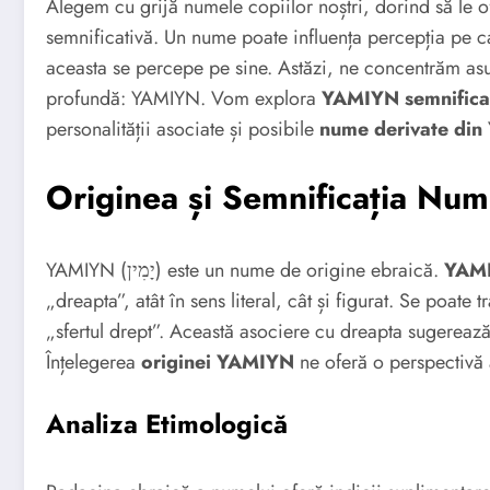
Alegem cu grijă numele copiilor noștri, dorind să le o
semnificativă. Un nume poate influența percepția pe ca
aceasta se percepe pe sine. Astăzi, ne concentrăm asu
profundă: YAMIYN. Vom explora
YAMIYN semnifica
personalității asociate și posibile
nume derivate di
Originea și Semnificația Nu
YAMIYN (יָמִין) este un nume de origine ebraică.
YAMI
„dreapta”, atât în sens literal, cât și figurat. Se poa
„sfertul drept”. Această asociere cu dreapta sugerează 
Înțelegerea
originei YAMIYN
ne oferă o perspectivă 
Analiza Etimologică