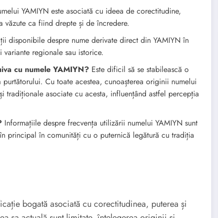
umelui YAMIYN este asociată cu ideea de corectitudine,
a văzute ca fiind drepte și de încredere.
ții disponibile despre nume derivate direct din YAMIYN în
 variante regionale sau istorice.
 cuiva cu numele YAMIYN?
Este dificil să se stabilească o
a purtătorului. Cu toate acestea, cunoașterea originii numelui
și tradiționale asociate cu acesta, influențând astfel percepția
?
Informațiile despre frecvența utilizării numelui YAMIYN sunt
în principal în comunități cu o puternică legătură cu tradiția
ație bogată asociată cu corectitudinea, puterea și
ea sa actuală sunt limitate, înțelegerea originii și