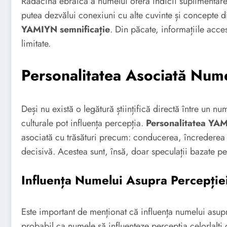
Radacina ebraică a numelui oferă indicii suplimentare
putea dezvălui conexiuni cu alte cuvinte și concepte d
YAMIYN semnificație
. Din păcate, informațiile acce
limitate.
Personalitatea Asociată Nu
Deși nu există o legătură științifică directă între un n
culturale pot influența percepția.
Personalitatea YA
asociată cu trăsături precum: conducerea, încrederea î
decisivă. Acestea sunt, însă, doar speculații bazate p
Influența Numelui Asupra Percepție
Este important de menționat că influența numelui asupra 
probabil ca numele să influențeze percepția celorlalți