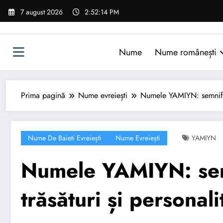
Sari
7 august 2026
2:52:15 PM
la
conținut
Nume
Nume românești
Prima pagină
Nume evreiești
Numele YAMIYN: semnificaț
Nume De Baieti Evreiești
Nume Evreiești
YAMIYN
Numele YAMIYN: semn
trăsături și personali