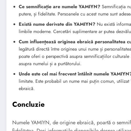
Ce semnificație are numele YAMIYN?
Semnificația n
putere, și fidelitate. Persoanele cu acest nume sunt adese
Există nume derivate din YAMIYN?
Nu există informa
limbile moderne. Cercetări suplimentare ar putea dezvălui
Cum influențează originea ebraică personalitatea
legătură directă între originea unui nume și personalitate
poate oferi o perspectivă asupra semnificațiilor culturale 
asupra numelui și a purtătorului.
Unde este cel mai frecvent întâlnit numele YAMIYN
limitate. Este probabil un nume mai puțin comun, utilizat 
ebraică.
Concluzie
Numele YAMIYN, de origine ebraică, poartă o semnific
fidelitatea. Deși informațiile disponibile despre utilizar