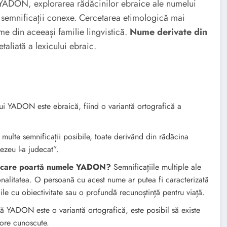
n YADON, explorarea rădăcinilor ebraice ale numelui
 semnificații conexe. Cercetarea etimologică mai
me din aceeași familie lingvistică.
Nume derivate din
taliată a lexicului ebraic.
i YADON este ebraică, fiind o variantă ortografică a
lte semnificații posibile, toate derivând din rădăcina
zeu l-a judecat”.
iva care poartă numele YADON?
Semnificațiile multiple ale
onalitatea. O persoană cu acest nume ar putea fi caracterizată
țiile cu obiectivitate sau o profundă recunoștință pentru viață.
 YADON este o variantă ortografică, este posibil să existe
jore cunoscute.