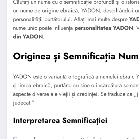
Căutați un nume cu o semnificație profundă și o istorie
un nume de origine ebraică, YADON, descifrându-i orig
personalității purtătorului. Aflați mai multe despre
YAD
nume unic poate influența
personalitatea YADON
. 
din YADON
.
Originea și Semnificația N
YADON este o variantă ortografică a numelui ebraic
și limba ebraică, purtând cu sine o încărcătură semant
aspecte diverse ale vieții și credinței. Se traduce ca
judecat.”
Interpretarea Semnificației