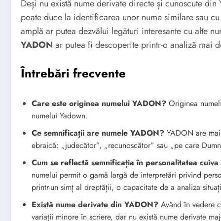
Deși nu există nume derivate directe și cunoscute di
poate duce la identificarea unor nume similare sau cu
amplă ar putea dezvălui legături interesante cu alte nu
YADON
ar putea fi descoperite printr-o analiză mai de
Întrebări frecvente
Care este originea numelui YADON?
Originea numelu
numelui Yadown.
Ce semnificații are numele YADON?
YADON are mai mu
ebraică: „judecător”, „recunoscător” sau „pe care Dumne
Cum se reflectă semnificația în personalitatea cu
numelui permit o gamă largă de interpretări privind pers
printr-un simț al dreptății, o capacitate de a analiza situa
Există nume derivate din YADON?
Având în vedere că
variații minore în scriere, dar nu există nume derivate ma