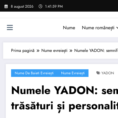
Sari
8 august 2026
1:42:00 PM
la
conținut
Nume
Nume românești
Prima pagină
Nume evreiești
Numele YADON: semnificaț
Nume De Baieti Evreiești
Nume Evreiești
YADON
Numele YADON: semni
trăsături și personali