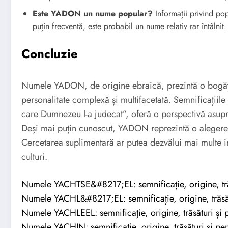
Este YADON un nume popular?
Informații privind po
puțin frecventă, este probabil un nume relativ rar întâlnit.
Concluzie
Numele YADON, de origine ebraică, prezintă o bogăție 
personalitate complexă și multifacetată. Semnificațiil
care Dumnezeu l-a judecat”, oferă o perspectivă asupra 
Deși mai puțin cunoscut, YADON reprezintă o alegere 
Cercetarea suplimentară ar putea dezvălui mai multe inf
culturi.
Numele YACHTSE&#8217;EL: semnificație, origine, trăs
Numele YACHL&#8217;EL: semnificație, origine, trăsătu
Numele YACHLEEL: semnificație, origine, trăsături și p
Numele YACHIN: semnificație, origine, trăsături și per