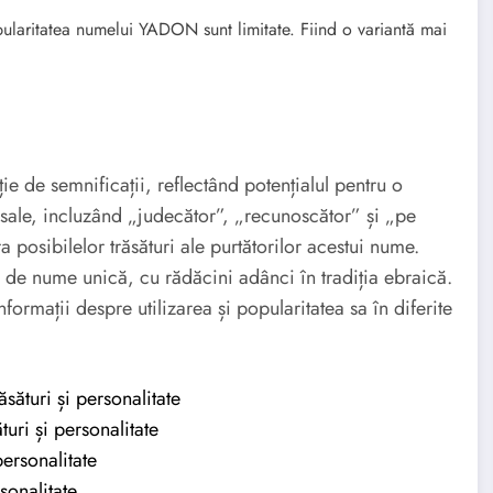
pularitatea numelui YADON sunt limitate. Fiind o variantă mai
de semnificații, reflectând potențialul pentru o
e sale, incluzând „judecător”, „recunoscător” și „pe
posibilelor trăsături ale purtătorilor acestui nume.
de nume unică, cu rădăcini adânci în tradiția ebraică.
ormații despre utilizarea și popularitatea sa în diferite
ături și personalitate
ri și personalitate
ersonalitate
sonalitate