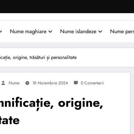
Nume maghiare
Nume islandeze
Nume per
ie, origine, trăsături și personalitate
Nume
18 Noiembrie 2024
0 Comentarii
ficație, origine,
tate