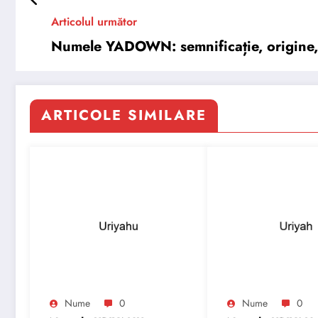
Articolul următor
Numele YADOWN: semnificație, origine, t
ARTICOLE SIMILARE
Nume
0
Nume
0