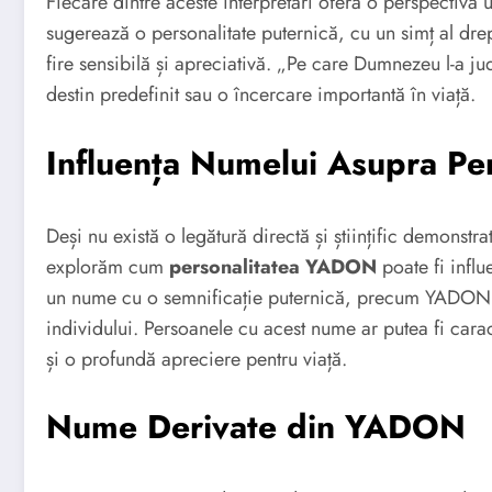
Fiecare dintre aceste interpretări oferă o perspectivă
sugerează o personalitate puternică, cu un simț al drep
fire sensibilă și apreciativă. „Pe care Dumnezeu l-a 
destin predefinit sau o încercare importantă în viață.
Influența Numelui Asupra Pers
Deși nu există o legătură directă și științific demonstra
explorăm cum
personalitatea YADON
poate fi influ
un nume cu o semnificație puternică, precum YADON, p
individului. Persoanele cu acest nume ar putea fi carac
și o profundă apreciere pentru viață.
Nume Derivate din YADON