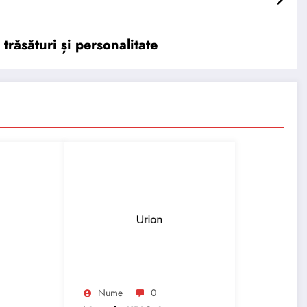
răsături și personalitate
Nume
0