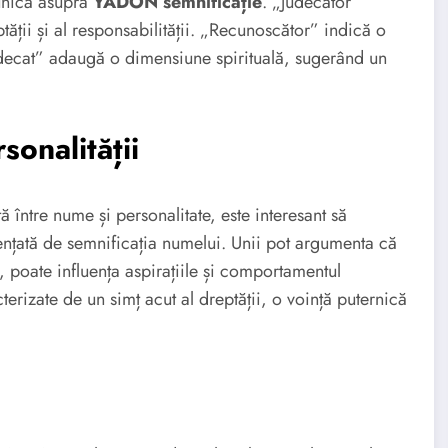
 unică asupra
YADON semnificație
. „Judecător”
tății și al responsabilității. „Recunoscător” indică o
judecat” adaugă o dimensiune spirituală, sugerând un
onalității
tă între nume și personalitate, este interesant să
ențată de semnificația numelui. Unii pot argumenta că
oate influența aspirațiile și comportamentul
terizate de un simț acut al dreptății, o voință puternică