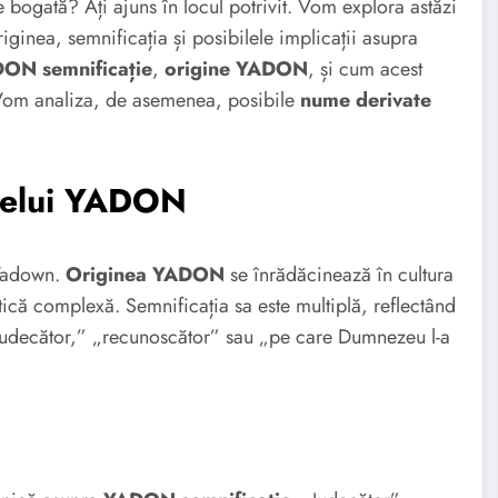
 bogată? Ați ajuns în locul potrivit. Vom explora astăzi
inea, semnificația și posibilele implicații asupra
ON semnificație
,
origine YADON
, și cum acest
Vom analiza, de asemenea, posibile
nume derivate
umelui YADON
 Yadown.
Originea YADON
se înrădăcinează în cultura
ică complexă. Semnificația sa este multiplă, reflectând
 „judecător,” „recunoscător” sau „pe care Dumnezeu l-a