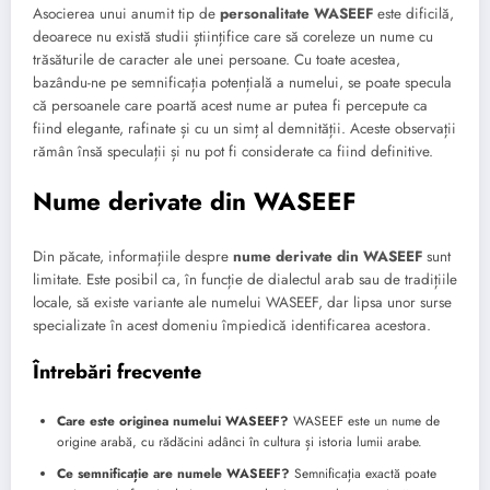
Asocierea unui anumit tip de
personalitate WASEEF
este dificilă,
deoarece nu există studii științifice care să coreleze un nume cu
trăsăturile de caracter ale unei persoane. Cu toate acestea,
bazându-ne pe semnificația potențială a numelui, se poate specula
că persoanele care poartă acest nume ar putea fi percepute ca
fiind elegante, rafinate și cu un simț al demnității. Aceste observații
rămân însă speculații și nu pot fi considerate ca fiind definitive.
Nume derivate din WASEEF
Din păcate, informațiile despre
nume derivate din WASEEF
sunt
limitate. Este posibil ca, în funcție de dialectul arab sau de tradițiile
locale, să existe variante ale numelui WASEEF, dar lipsa unor surse
specializate în acest domeniu împiedică identificarea acestora.
Întrebări frecvente
Care este originea numelui WASEEF?
WASEEF este un nume de
origine arabă, cu rădăcini adânci în cultura și istoria lumii arabe.
Ce semnificație are numele WASEEF?
Semnificația exactă poate