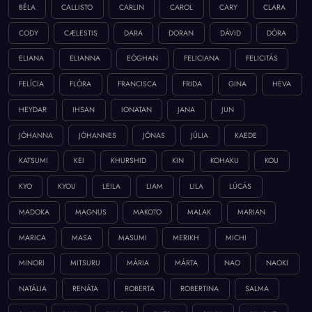
BÉLA
CALLISTO
CARLIN
CAROL
CARY
CLARA
CODY
CÆLESTIS
DARA
DORAN
DÁVID
DÓRA
ELIANA
ELIANNA
EÓGHAN
FELICIANA
FELICITÁS
FELÍCIA
FLÓRA
FRANCISCA
FRIDA
GINA
HEVA
HEYDAR
IHSAN
IONATAN
JANA
JUN
JÓHANNA
JÓHANNES
JÓNAS
JÚLIA
KAEDE
KATSUMI
KEI
KHURSHID
KIN
KOHAKU
KOU
KYO
KYOU
LEILA
LIAM
LILA
LÚCÁS
MADOKA
MAGNUS
MAKOTO
MALAK
MARIAN
MARICA
MASA
MASUMI
MERIKH
MICHI
MINORI
MITSURU
MÁRIA
MÁRTA
NAO
NAOKI
NATÁLIA
RENÁTA
ROBERTA
ROBERTINA
SALMA