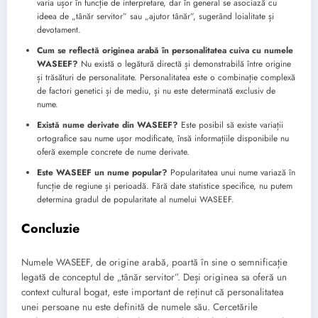
varia ușor în funcție de interpretare, dar în general se asociază cu
ideea de „tânăr servitor” sau „ajutor tânăr”, sugerând loialitate și
devotament.
Cum se reflectă originea arabă în personalitatea cuiva cu numele
WASEEF?
Nu există o legătură directă și demonstrabilă între origine
și trăsături de personalitate. Personalitatea este o combinație complexă
de factori genetici și de mediu, și nu este determinată exclusiv de
nume.
Există nume derivate din WASEEF?
Este posibil să existe variații
ortografice sau nume ușor modificate, însă informațiile disponibile nu
oferă exemple concrete de nume derivate.
Este WASEEF un nume popular?
Popularitatea unui nume variază în
funcție de regiune și perioadă. Fără date statistice specifice, nu putem
determina gradul de popularitate al numelui WASEEF.
Concluzie
Numele WASEEF, de origine arabă, poartă în sine o semnificație
legată de conceptul de „tânăr servitor”. Deși originea sa oferă un
context cultural bogat, este important de reținut că personalitatea
unei persoane nu este definită de numele său. Cercetările