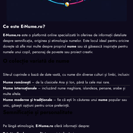
Ce este E-Nume.ro?
E-Nume.ro
este o platformă online specializată în oferirea de informații detaliate
despre semnificația, originea și etimologia numelor. Este locul ideal pentru oricine
dorește să afle mai multe despre propriul
nume
sau să găsească inspirație pentru
numele unui copil, personaj de poveste sau proiect creativ.
O colecție variată de nume
Site-ul cuprinde o bază de date vastă, cu nume din diverse culturi și limbi, inclusiv:
Nume românești
– de la clasicele Ana și Ion, până la cele mai rare.
Nume internaționale
– incluzând nume maghiare, islandeze, persane, arabe și
multe altele.
Nume moderne și tradiționale
– fie că ești în căutarea unui
nume
popular sau
unic, găsești opțiuni pentru orice preferință.
Semnificație și personalitate
Pe lângă etimologie,
E-Nume.ro
oferă informații despre: