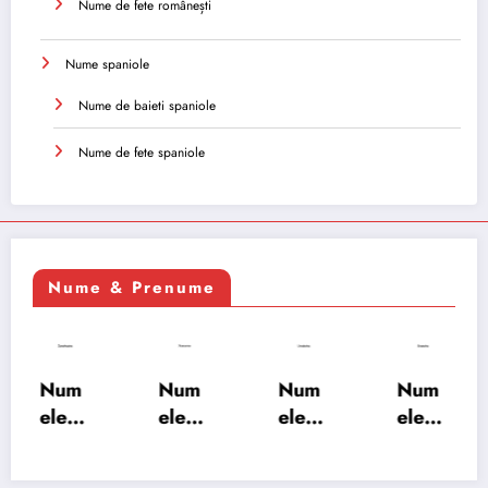
Nume de fete românești
Nume spaniole
Nume de baieti spaniole
Nume de fete spaniole
Nume & Prenume
Num
Num
Num
Num
ele
ele
ele
ele
XSAY
URV
SRA
SOH
ARS
AKS
OSH
RAB: