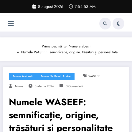
Sari
8 august 2026
7:54:54 AM
la
conținut
Prima pagină
Nume arabesti
Numele WASEEF: semnificație, origine, trăsături și personalitate
Nume Arabesti
Nume De Baieti Arabe
WASEEF
Nume
3 Martie 2026
0 Comentarii
Numele WASEEF:
semnificație, origine,
trăsături și personalitate