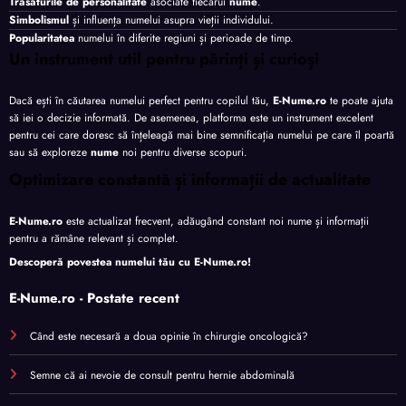
Trăsăturile de personalitate
asociate fiecărui
nume
.
Simbolismul
și influența numelui asupra vieții individului.
Popularitatea
numelui în diferite regiuni și perioade de timp.
Un instrument util pentru părinți și curioși
Dacă ești în căutarea numelui perfect pentru copilul tău,
E-Nume.ro
te poate ajuta
să iei o decizie informată. De asemenea, platforma este un instrument excelent
pentru cei care doresc să înțeleagă mai bine semnificația numelui pe care îl poartă
sau să exploreze
nume
noi pentru diverse scopuri.
Optimizare constantă și informații de actualitate
E-Nume.ro
este actualizat frecvent, adăugând constant noi nume și informații
pentru a rămâne relevant și complet.
Descoperă povestea numelui tău cu
E-Nume.ro
!
E-Nume.ro - Postate recent
Când este necesară a doua opinie în chirurgie oncologică?
Semne că ai nevoie de consult pentru hernie abdominală