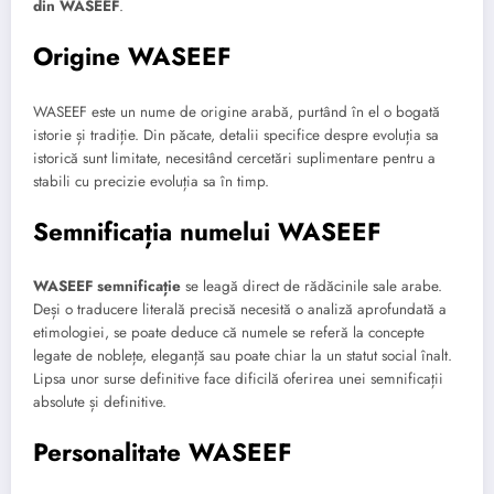
din WASEEF
.
Origine WASEEF
WASEEF este un nume de origine arabă, purtând în el o bogată
istorie și tradiție. Din păcate, detalii specifice despre evoluția sa
istorică sunt limitate, necesitând cercetări suplimentare pentru a
stabili cu precizie evoluția sa în timp.
Semnificația numelui WASEEF
WASEEF semnificație
se leagă direct de rădăcinile sale arabe.
Deși o traducere literală precisă necesită o analiză aprofundată a
etimologiei, se poate deduce că numele se referă la concepte
legate de noblețe, eleganță sau poate chiar la un statut social înalt.
Lipsa unor surse definitive face dificilă oferirea unei semnificații
absolute și definitive.
Personalitate WASEEF