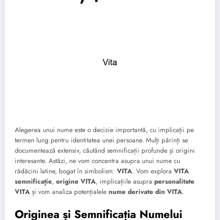
Alegerea unui nume este o decizie importantă, cu implicații pe
termen lung pentru identitatea unei persoane. Mulți părinți se
documentează extensiv, căutând semnificații profunde și origini
interesante. Astăzi, ne vom concentra asupra unui nume cu
rădăcini latine, bogat în simbolism:
VITA
. Vom explora
VITA
semnificație
,
origine VITA
, implicațiile asupra
personalitate
VITA
și vom analiza potențialele
nume derivate din VITA
.
Originea și Semnificația Numelui