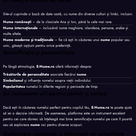
O colecție variată de nume
Site-ul cuprinde o bază de date vastă, cu nume din diverse culturi și limbi, inclusiv:
Nume românești
– de la clasicele Ana și Ion, până la cele mai rare.
Nume internaționale
– incluzând nume maghiare, islandeze, persane, arabe și
multe altele.
Nume moderne și tradiționale
– fie că ești în căutarea unui
nume
popular sau
unic, găsești opțiuni pentru orice preferință.
Semnificație și personalitate
Pe lângă etimologie,
E-Nume.ro
oferă informații despre:
Trăsăturile de personalitate
asociate fiecărui
nume
.
Simbolismul
și influența numelui asupra vieții individului.
Popularitatea
numelui în diferite regiuni și perioade de timp.
Un instrument util pentru părinți și curioși
Dacă ești în căutarea numelui perfect pentru copilul tău,
E-Nume.ro
te poate ajuta
să iei o decizie informată. De asemenea, platforma este un instrument excelent
pentru cei care doresc să înțeleagă mai bine semnificația numelui pe care îl poartă
sau să exploreze
nume
noi pentru diverse scopuri.
Optimizare constantă și informații de actualitate