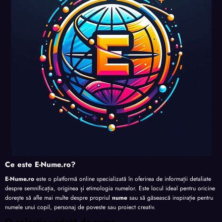
perso
perso
perso
nalita
nalita
nalita
nalita
te
te
te
te
Ce este E-Nume.ro?
E-Nume.ro
este o platformă online specializată în oferirea de informații detaliate
despre semnificația, originea și etimologia numelor. Este locul ideal pentru oricine
dorește să afle mai multe despre propriul
nume
sau să găsească inspirație pentru
numele unui copil, personaj de poveste sau proiect creativ.