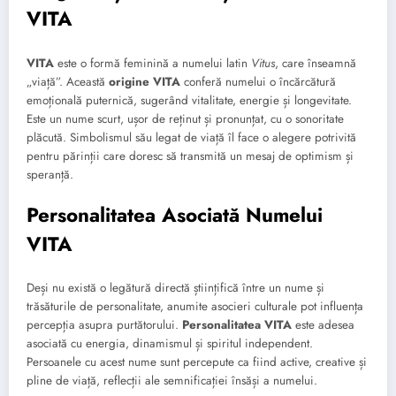
VITA
VITA
este o formă feminină a numelui latin
Vitus
, care înseamnă
„viață”. Această
origine VITA
conferă numelui o încărcătură
emoțională puternică, sugerând vitalitate, energie și longevitate.
Este un nume scurt, ușor de reținut și pronunțat, cu o sonoritate
plăcută. Simbolismul său legat de viață îl face o alegere potrivită
pentru părinții care doresc să transmită un mesaj de optimism și
speranță.
Personalitatea Asociată Numelui
VITA
Deși nu există o legătură directă științifică între un nume și
trăsăturile de personalitate, anumite asocieri culturale pot influența
percepția asupra purtătorului.
Personalitatea VITA
este adesea
asociată cu energia, dinamismul și spiritul independent.
Persoanele cu acest nume sunt percepute ca fiind active, creative și
pline de viață, reflecții ale semnificației însăși a numelui.