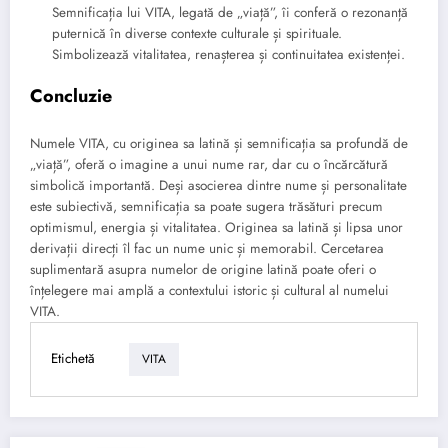
Semnificația lui VITA, legată de „viață”, îi conferă o rezonanță
puternică în diverse contexte culturale și spirituale.
Simbolizează vitalitatea, renașterea și continuitatea existenței.
Concluzie
Numele VITA, cu originea sa latină și semnificația sa profundă de
„viață”, oferă o imagine a unui nume rar, dar cu o încărcătură
simbolică importantă. Deși asocierea dintre nume și personalitate
este subiectivă, semnificația sa poate sugera trăsături precum
optimismul, energia și vitalitatea. Originea sa latină și lipsa unor
derivații direcți îl fac un nume unic și memorabil. Cercetarea
suplimentară asupra numelor de origine latină poate oferi o
înțelegere mai amplă a contextului istoric și cultural al numelui
VITA.
Etichetă
VITA