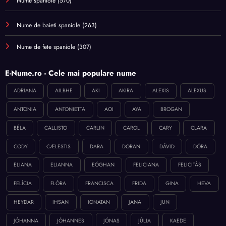
Nume spaniole
(570)
Nume de baieti spaniole
(263)
Nume de fete spaniole
(307)
E-Nume.ro - Cele mai populare nume
ADRIANA
AILBHE
AKI
AKIRA
ALEXIS
ALEXUS
ANTONIA
ANTONIETTA
AOI
AYA
BROGAN
BÉLA
CALLISTO
CARLIN
CAROL
CARY
CLARA
CODY
CÆLESTIS
DARA
DORAN
DÁVID
DÓRA
ELIANA
ELIANNA
EÓGHAN
FELICIANA
FELICITÁS
FELÍCIA
FLÓRA
FRANCISCA
FRIDA
GINA
HEVA
HEYDAR
IHSAN
IONATAN
JANA
JUN
JÓHANNA
JÓHANNES
JÓNAS
JÚLIA
KAEDE