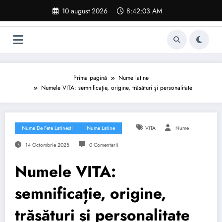
Sari
10 august 2026
8:42:04 AM
la
conținut
Prima pagină
Nume latine
Numele VITA: semnificație, origine, trăsături și personalitate
Nume De Fete Latinesti
Nume Latine
VITA
Nume
14 Octombrie 2025
0 Comentarii
Numele VITA:
semnificație, origine,
trăsături și personalitate