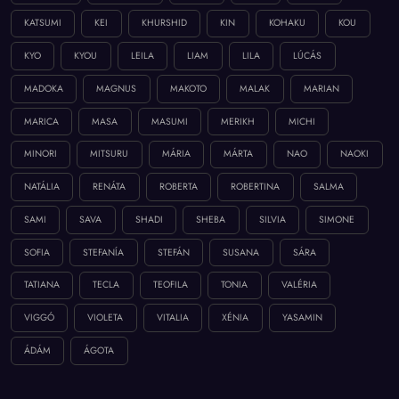
KATSUMI
KEI
KHURSHID
KIN
KOHAKU
KOU
KYO
KYOU
LEILA
LIAM
LILA
LÚCÁS
MADOKA
MAGNUS
MAKOTO
MALAK
MARIAN
MARICA
MASA
MASUMI
MERIKH
MICHI
MINORI
MITSURU
MÁRIA
MÁRTA
NAO
NAOKI
NATÁLIA
RENÁTA
ROBERTA
ROBERTINA
SALMA
SAMI
SAVA
SHADI
SHEBA
SILVIA
SIMONE
SOFIA
STEFANÍA
STEFÁN
SUSANA
SÁRA
TATIANA
TECLA
TEOFILA
TONIA
VALÉRIA
VIGGÓ
VIOLETA
VITALIA
XÉNIA
YASAMIN
ÁDÁM
ÁGOTA