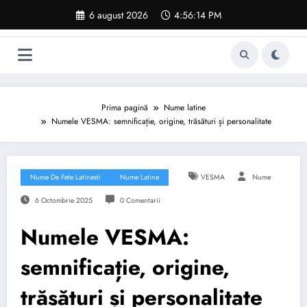
Sari
6 august 2026
4:56:15 PM
la
conținut
Prima pagină
Nume latine
Numele VESMA: semnificație, origine, trăsături și personalitate
Nume De Fete Latinesti
Nume Latine
VESMA
Nume
6 Octombrie 2025
0 Comentarii
Numele VESMA:
semnificație, origine,
trăsături și personalitate