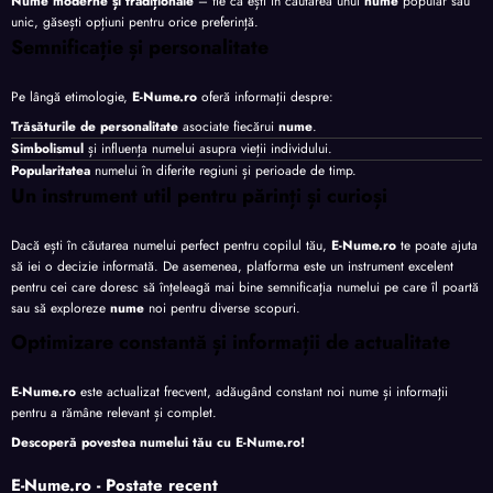
Nume moderne și tradiționale
– fie că ești în căutarea unui
nume
popular sau
unic, găsești opțiuni pentru orice preferință.
Semnificație și personalitate
Pe lângă etimologie,
E-Nume.ro
oferă informații despre:
Trăsăturile de personalitate
asociate fiecărui
nume
.
Simbolismul
și influența numelui asupra vieții individului.
Popularitatea
numelui în diferite regiuni și perioade de timp.
Un instrument util pentru părinți și curioși
Dacă ești în căutarea numelui perfect pentru copilul tău,
E-Nume.ro
te poate ajuta
să iei o decizie informată. De asemenea, platforma este un instrument excelent
pentru cei care doresc să înțeleagă mai bine semnificația numelui pe care îl poartă
sau să exploreze
nume
noi pentru diverse scopuri.
Optimizare constantă și informații de actualitate
E-Nume.ro
este actualizat frecvent, adăugând constant noi nume și informații
pentru a rămâne relevant și complet.
Descoperă povestea numelui tău cu
E-Nume.ro
!
E-Nume.ro - Postate recent