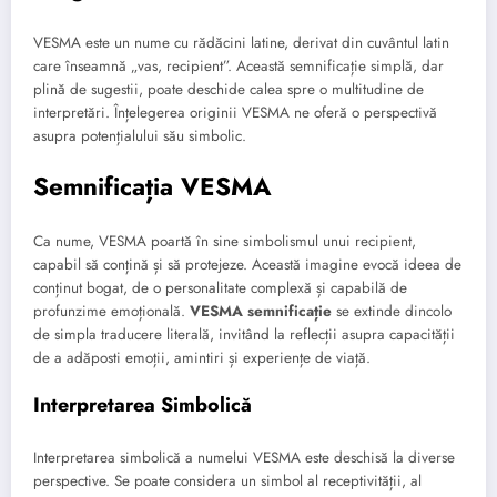
VESMA este un nume cu rădăcini latine, derivat din cuvântul latin
care înseamnă „vas, recipient”. Această semnificație simplă, dar
plină de sugestii, poate deschide calea spre o multitudine de
interpretări. Înțelegerea originii VESMA ne oferă o perspectivă
asupra potențialului său simbolic.
Semnificația VESMA
Ca nume, VESMA poartă în sine simbolismul unui recipient,
capabil să conțină și să protejeze. Această imagine evocă ideea de
conținut bogat, de o personalitate complexă și capabilă de
profunzime emoțională.
VESMA semnificație
se extinde dincolo
de simpla traducere literală, invitând la reflecții asupra capacității
de a adăposti emoții, amintiri și experiențe de viață.
Interpretarea Simbolică
Interpretarea simbolică a numelui VESMA este deschisă la diverse
perspective. Se poate considera un simbol al receptivității, al