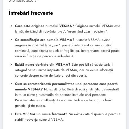
onomastic asociat.
Întrebări frecvente
Care este originea numelui VESMA?
Originea numelui VESMA este
latină, derivând din cuvântul „vas”, însemnând „vas, recipient”.
Ce semnificație are numele VESMA?
Numele VESMA, având
originea în cuvântul latin „vas”, poate fi interpretat ca simbolizând
conținutul, capacitatea sau chiar fragilitatea. Interpretarea exactă poate
varia în funcție de percepția individuală.
Există nume derivate din VESMA?
Este posibil să existe variații
ortografice sau nume inspirate de VESMA, dar nu există informații
concrete despre nume derivate direct din acesta.
Cum se caracterizează personalitatea unei persoane care poartă
numele VESMA?
Nu există o legătură directă și științific demonstrată
între un nume și trăsăturile de personalitate ale unei persoane.
Personalitatea este influențată de o multitudine de factori, inclusiv
genetici și de mediu.
Este VESMA un nume frecvent?
Nu există date disponibile pentru a
stabili frecvența numelui VESMA.