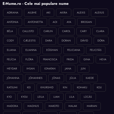
E-Nume.ro - Cele mai populare nume
ADRIANA
AILBHE
AKI
AKIRA
ALEXIS
ALEXUS
ANTONIA
ANTONIETTA
AOI
AYA
BROGAN
BÉLA
CALLISTO
CARLIN
CAROL
CARY
CLARA
CODY
CÆLESTIS
DARA
DORAN
DÁVID
DÓRA
ELIANA
ELIANNA
EÓGHAN
FELICIANA
FELICITÁS
FELÍCIA
FLÓRA
FRANCISCA
FRIDA
GINA
HEVA
HEYDAR
IHSAN
IONATAN
JANA
JUN
JÓHANNA
JÓHANNES
JÓNAS
JÚLIA
KAEDE
KATSUMI
KEI
KHURSHID
KIN
KOHAKU
KOU
KYO
KYOU
LEILA
LIAM
LILA
LÚCÁS
MADOKA
MAGNUS
MAKOTO
MALAK
MARIAN