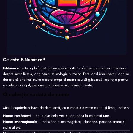
Ce este E-Nume.ro?
E-Nume.ro
este o platformă online specializată în oferirea de informații detaliate
despre semnificația, originea și etimologia numelor. Este locul ideal pentru oricine
dorește să afle mai multe despre propriul
nume
sau să găsească inspirație pentru
numele unui copil, personaj de poveste sau proiect creativ.
O colecție variată de nume
Site-ul cuprinde o bază de date vastă, cu nume din diverse culturi și limbi, inclusiv:
Nume românești
– de la clasicele Ana și Ion, până la cele mai rare.
Nume internaționale
– incluzând nume maghiare, islandeze, persane, arabe și
multe altele.