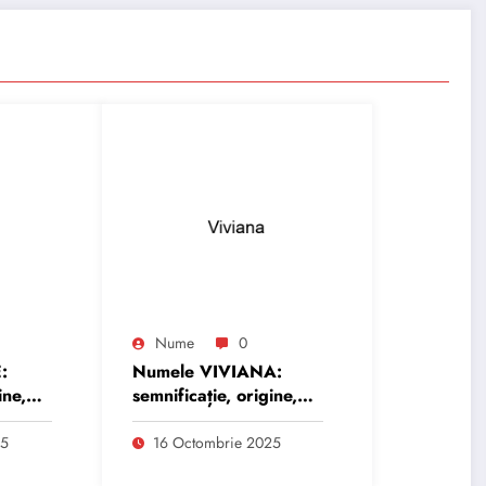
Nume
0
:
Numele VIVIANA:
ine,
semnificație, origine,
trăsături și
personalitate
25
16 Octombrie 2025