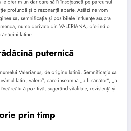
 le oferim un dar care să îi însoțească pe parcursul
ație profundă și o rezonanță aparte. Astăzi ne vom
ea sa, semnificația și posibilele influențe asupra
 asemenea, nume derivate din VALERIANA, oferind o
ădăcini latine.
ădăcină puternică
 numelui Valerianus, de origine latină. Semnificația sa
uvântul latin „valere”, care înseamnă „a fi sănătos”, „a
încărcătură pozitivă, sugerând vitalitate, rezistență și
rie prin timp