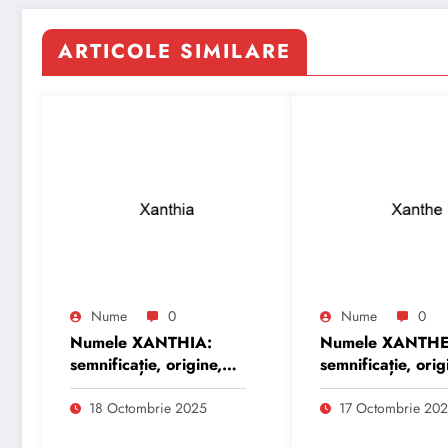
ARTICOLE SIMILARE
Nume
0
Nume
0
Numele XANTHIA:
Numele XANTHE
semnificație, origine,
semnificație, orig
trăsături și
trăsături și
personalitate
personalitate
18 Octombrie 2025
17 Octombrie 20