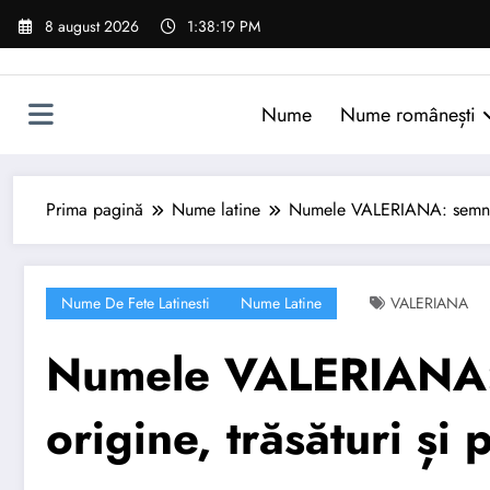
Sari
8 august 2026
1:38:20 PM
la
conținut
Nume
Nume românești
Prima pagină
Nume latine
Numele VALERIANA: semnifica
Nume De Fete Latinesti
Nume Latine
VALERIANA
Numele VALERIANA: 
origine, trăsături și 