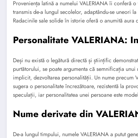
Proveniența latină a numelui VALERIANA îi conferă o 
transmis de-a lungul secolelor, adaptându-se uneori la d
Radacinile sale solide în istorie oferă o anumită aura d
Personalitate VALERIANA: Inf
Deși nu există o legătură directă și științific demonstra
purtătorului, se poate argumenta că semnificația unui 
implicit, dezvoltarea personalității. Un nume precum 
sugera o personalitate încrezătoare, rezistentă la provo
speculații, iar personalitatea unei persoane este model
Nume derivate din VALERIANA
De-a lungul timpului, numele VALERIANA a putut genera v