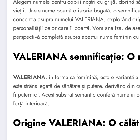
Alegem numele pentru copiii noștri cu grijă, dorind să
vieții. Unele nume poartă o istorie bogată, o semnific
concentra asupra numelui VALERIANA, explorând origin
personalității celor care îl poartă. Vom analiza, de
perspectivă completă asupra acestui nume feminin cu r
VALERIANA semnificație: O r
VALERIANA
, în forma sa feminină, este o variantă a
este strâns legată de sănătate și putere, derivând din c
fi puternic”. Acest substrat semantic conferă numelui o 
forță interioară.
Origine VALERIANA: O călăto