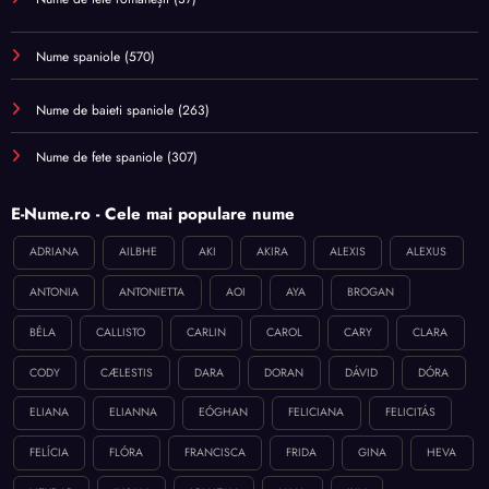
Nume spaniole
(570)
Nume de baieti spaniole
(263)
Nume de fete spaniole
(307)
E-Nume.ro - Cele mai populare nume
ADRIANA
AILBHE
AKI
AKIRA
ALEXIS
ALEXUS
ANTONIA
ANTONIETTA
AOI
AYA
BROGAN
BÉLA
CALLISTO
CARLIN
CAROL
CARY
CLARA
CODY
CÆLESTIS
DARA
DORAN
DÁVID
DÓRA
ELIANA
ELIANNA
EÓGHAN
FELICIANA
FELICITÁS
FELÍCIA
FLÓRA
FRANCISCA
FRIDA
GINA
HEVA