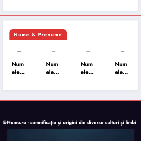
Nume & Prenume
Num
Num
Num
Num
ele
ele
ele
ele
XSAY
URV
SRA
SOH
ARS
AKS
OSH
RAB:
A:
HA:
A:
semn
semn
semn
semn
ificați
ificați
ificați
ificați
e,
e,
e,
e,
origi
E-Nume.ro - semnificație și origini din diverse culturi și limbi
origi
origi
origi
ne,
ne,
ne,
ne,
trăsăt