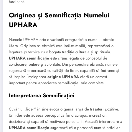
fascinant.
Originea și Semnificația Numelui
UPHARA
Numele UPHARA este o variantă ortografică a numelui ebraic
Ufara. Originea sa ebraică este indiscutabilă, reprezentând o
legătură puternică cu o bogată tradiție culturală și spirituală.
UPHARA semnificație
este strâns legată de conceptul de
conducere, putere și autoritate. Din perspectiva ebraică, numele
sugerează o persoană cu calități de lider, capabilă să îndrume și
să inspire. Înțelegerea
origine UPHARA
oferă un context
important pentru aprecierea semnificației sale complete.
Interpretarea Semnificației
Cuvântul „lider” în sine evocă o gamă largă de trăsături pozitive.
Un lider este adesea perceput ca fiind curajos, încrezător,
decizional și capabil să motiveze pe ceilalți. Această interpretare a
UPHARA semnificație
sugerează că o persoană numită astfel ar