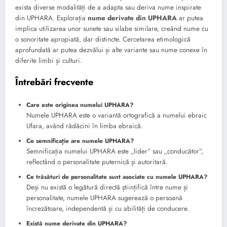
exista diverse modalități de a adapta sau deriva nume inspirate
din UPHARA. Explorația
nume derivate din UPHARA
ar putea
implica utilizarea unor sunete sau silabe similare, creând nume cu
o sonoritate apropiată, dar distincte. Cercetarea etimologică
aprofundată ar putea dezvălui și alte variante sau nume conexe în
diferite limbi și culturi.
Întrebări frecvente
Care este originea numelui UPHARA?
Numele UPHARA este o variantă ortografică a numelui ebraic
Ufara, având rădăcini în limba ebraică.
Ce semnificație are numele UPHARA?
Semnificația numelui UPHARA este „lider” sau „conducător”,
reflectând o personalitate puternică și autoritară.
Ce trăsături de personalitate sunt asociate cu numele UPHARA?
Deși nu există o legătură directă științifică între nume și
personalitate, numele UPHARA sugerează o persoană
încrezătoare, independentă și cu abilități de conducere.
Există nume derivate din UPHARA?