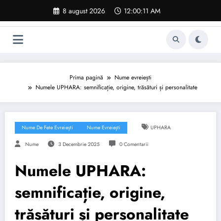
Sari
8 august 2026
12:00:12 AM
la
conținut
Prima pagină
Nume evreiești
Numele UPHARA: semnificație, origine, trăsături și personalitate
Nume De Fete Evreiești
Nume Evreiești
UPHARA
Nume
3 Decembrie 2025
0 Comentarii
Numele UPHARA:
semnificație, origine,
trăsături și personalitate