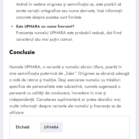
Având în vedere originea și semnificația sa, este posibil să
existe variații ortografice sau nume derivate, însă informații
concrete despre acestea sunt limitate.
Este UPHARA un nume frecvent?
Frecvența numelui UPHARA este probabil redusă, dat fiind
caracterul său mai puțin comun.
Concluzie
Numele UPHARA, o variantă a numelui ebraic Ufara, poartă în
sine semnificația puternică de „lider”. Originea sa ebraică adaugă
o notă de istorie și tradiție. Deși asocierea numelui cu trăsături
specifice de personalitate este subiectivă, numele sugerează o
persoană cu calități de conducere, încredere în sine și
independență. Cercetarea suplimentară ar putea dezvălui mai
multe informații despre variante ale numelui și frecvența sa de
utilizare.
Etichetă
UPHARA