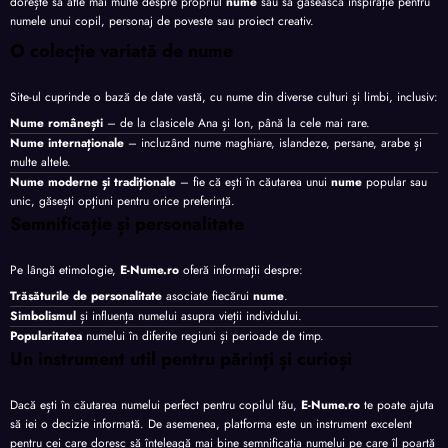
dorește să afle mai multe despre propriul
nume
sau să găsească inspirație pentru
numele unui copil, personaj de poveste sau proiect creativ.
O colecție variată de nume
Site-ul cuprinde o bază de date vastă, cu nume din diverse culturi și limbi, inclusiv:
Nume românești
– de la clasicele Ana și Ion, până la cele mai rare.
Nume internaționale
– incluzând nume maghiare, islandeze, persane, arabe și
multe altele.
Nume moderne și tradiționale
– fie că ești în căutarea unui
nume
popular sau
unic, găsești opțiuni pentru orice preferință.
Semnificație și personalitate
Pe lângă etimologie,
E-Nume.ro
oferă informații despre:
Trăsăturile de personalitate
asociate fiecărui
nume
.
Simbolismul
și influența numelui asupra vieții individului.
Popularitatea
numelui în diferite regiuni și perioade de timp.
Un instrument util pentru părinți și curioși
Dacă ești în căutarea numelui perfect pentru copilul tău,
E-Nume.ro
te poate ajuta
să iei o decizie informată. De asemenea, platforma este un instrument excelent
pentru cei care doresc să înțeleagă mai bine semnificația numelui pe care îl poartă