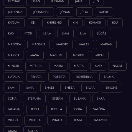
HEYDAR
IHSAN
IONATAN
JANA
JUN
JÓHANNA
JÓHANNES
JÓNAS
JÚLIA
KAEDE
KATSUMI
KEI
KHURSHID
KIN
KOHAKU
KOU
KYO
KYOU
LEILA
LIAM
LILA
LÚCÁS
MADOKA
MAGNUS
MAKOTO
MALAK
MARIAN
MARICA
MASA
MASUMI
MERIKH
MICHI
MINORI
MITSURU
MÁRIA
MÁRTA
NAO
NAOKI
NATÁLIA
RENÁTA
ROBERTA
ROBERTINA
SALMA
SAMI
SAVA
SHADI
SHEBA
SILVIA
SIMONE
SOFIA
STEFANÍA
STEFÁN
SUSANA
SÁRA
TATIANA
TECLA
TEOFILA
TONIA
VALÉRIA
VIGGÓ
VIOLETA
VITALIA
XÉNIA
YASAMIN
ÁDÁM
ÁGOTA