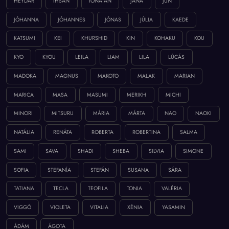
HEYDAR
IHSAN
IONATAN
JANA
JUN
JÓHANNA
JÓHANNES
JÓNAS
JÚLIA
KAEDE
KATSUMI
KEI
KHURSHID
KIN
KOHAKU
KOU
KYO
KYOU
LEILA
LIAM
LILA
LÚCÁS
MADOKA
MAGNUS
MAKOTO
MALAK
MARIAN
MARICA
MASA
MASUMI
MERIKH
MICHI
MINORI
MITSURU
MÁRIA
MÁRTA
NAO
NAOKI
NATÁLIA
RENÁTA
ROBERTA
ROBERTINA
SALMA
SAMI
SAVA
SHADI
SHEBA
SILVIA
SIMONE
SOFIA
STEFANÍA
STEFÁN
SUSANA
SÁRA
TATIANA
TECLA
TEOFILA
TONIA
VALÉRIA
VIGGÓ
VIOLETA
VITALIA
XÉNIA
YASAMIN
ÁDÁM
ÁGOTA