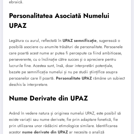
ebraică.
Personalitatea Asociată Numelui
UPAZ
Legătura cu aurul, reflectată în
UPAZ semnificație
, sugerează o
posibilă asociere cu anumite trăsături de personalitate. Persoanele
care poartă acest nume ar putea fi percepute ca fiind ambitioase,
perseverente, cu o înclinație către succes și o apreciere pentru
lucrurile fine. Acestea sunt, însă, doar interpretări potențiale,
bazate pe semnificația numelui și nu pe studii științifice asupra
persoanelor care îl poartă.
Personalitate UPAZ
rămâne un subiect
deschis la interpretare.
Nume Derivate din UPAZ
Având în vedere natura și originea numelui UPAZ, este posibil să
existe variații sau nume derivate, fie prin adaptare fonetică, fie
prin utilizarea unor rădăcini etimologice similare. Identificarea
acestor
nume derivate din UPAZ
ar necesita o analiză