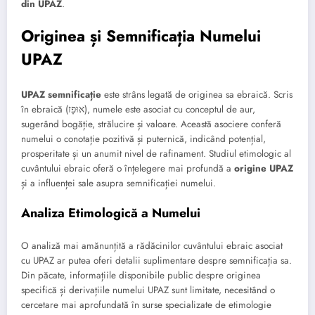
din UPAZ
.
Originea și Semnificația Numelui
UPAZ
UPAZ semnificație
este strâns legată de originea sa ebraică. Scris
în ebraică (אוּפָּז), numele este asociat cu conceptul de aur,
sugerând bogăție, strălucire și valoare. Această asociere conferă
numelui o conotație pozitivă și puternică, indicând potențial,
prosperitate și un anumit nivel de rafinament. Studiul etimologic al
cuvântului ebraic oferă o înțelegere mai profundă a
origine UPAZ
și a influenței sale asupra semnificației numelui.
Analiza Etimologică a Numelui
O analiză mai amănunțită a rădăcinilor cuvântului ebraic asociat
cu UPAZ ar putea oferi detalii suplimentare despre semnificația sa.
Din păcate, informațiile disponibile public despre originea
specifică și derivațiile numelui UPAZ sunt limitate, necesitând o
cercetare mai aprofundată în surse specializate de etimologie