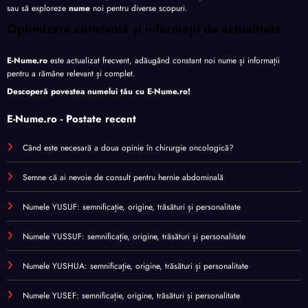
sau să exploreze
nume
noi pentru diverse scopuri.
Optimizare constantă și informații de actualitate
E-Nume.ro
este actualizat frecvent, adăugând constant noi nume și informații
pentru a rămâne relevant și complet.
Descoperă povestea numelui tău cu
E-Nume.ro
!
E-Nume.ro - Postate recent
Când este necesară a doua opinie în chirurgie oncologică?
Semne că ai nevoie de consult pentru hernie abdominală
Numele YUSUF: semnificație, origine, trăsături și personalitate
Numele YUSSUF: semnificație, origine, trăsături și personalitate
Numele YUSHUA: semnificație, origine, trăsături și personalitate
Numele YUSEF: semnificație, origine, trăsături și personalitate