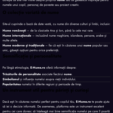
numele unui copil, personaj de poveste sau proiect creativ.
O colecție variată de nume
Site-ul cuprinde o bază de date vastă, cu nume din diverse culturi și limbi, inclusiv:
Nume românești
– de la clasicele Ana și Ion, până la cele mai rare.
Nume internaționale
– incluzând nume maghiare, islandeze, persane, arabe și
multe altele.
Nume moderne și tradiționale
– fie că ești în căutarea unui
nume
popular sau
unic, găsești opțiuni pentru orice preferință.
Semnificație și personalitate
Pe lângă etimologie,
E-Nume.ro
oferă informații despre:
Trăsăturile de personalitate
asociate fiecărui
nume
.
Simbolismul
și influența numelui asupra vieții individului.
Popularitatea
numelui în diferite regiuni și perioade de timp.
Un instrument util pentru părinți și curioși
Dacă ești în căutarea numelui perfect pentru copilul tău,
E-Nume.ro
te poate ajuta
să iei o decizie informată. De asemenea, platforma este un instrument excelent
pentru cei care doresc să înțeleagă mai bine semnificația numelui pe care îl poartă