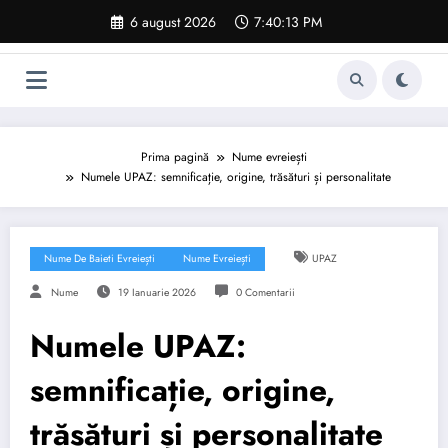
Sari
6 august 2026
7:40:13 PM
la
conținut
Prima pagină
Nume evreiești
Numele UPAZ: semnificație, origine, trăsături și personalitate
Nume De Baieti Evreiești
Nume Evreiești
UPAZ
Nume
19 Ianuarie 2026
0 Comentarii
Numele UPAZ:
semnificație, origine,
trăsături și personalitate