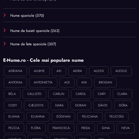
Nume spaniole
(570)
Nume de baieti spaniole
(263)
Nume de fete spaniole
(307)
E-Nume.ro - Cele mai populare nume
ADRIANA
AILBHE
AKI
AKIRA
ALEXIS
ALEXUS
ANTONIA
ANTONIETTA
AOI
AYA
BROGAN
BÉLA
CALLISTO
CARLIN
CAROL
CARY
CLARA
CODY
CÆLESTIS
DARA
DORAN
DÁVID
DÓRA
ELIANA
ELIANNA
EÓGHAN
FELICIANA
FELICITÁS
FELÍCIA
FLÓRA
FRANCISCA
FRIDA
GINA
HEVA