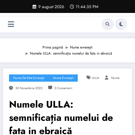
Sari
9 august 2026
11:44:36 PM
la
conținut
Prima pagină
Nume evreiești
Numele ULLA: semnificația numelui de fata in ebraică
Nume De Fete Evreiești
Nume Evreiești
ULLA
Nume
30 Noiembrie 2025
0 Comentarii
Numele ULLA:
semnificația numelui de
fata in ebraică