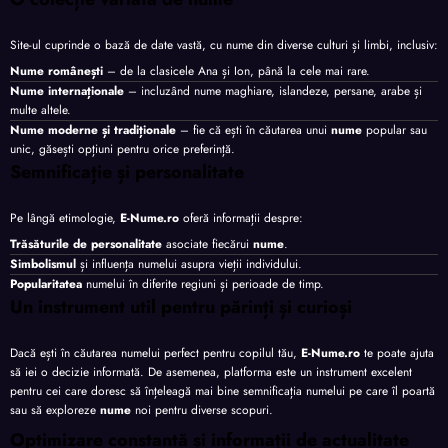
Site-ul cuprinde o bază de date vastă, cu nume din diverse culturi și limbi, inclusiv:
Nume românești
– de la clasicele Ana și Ion, până la cele mai rare.
Nume internaționale
– incluzând nume maghiare, islandeze, persane, arabe și
multe altele.
Nume moderne și tradiționale
– fie că ești în căutarea unui
nume
popular sau
unic, găsești opțiuni pentru orice preferință.
Semnificație și personalitate
Pe lângă etimologie,
E-Nume.ro
oferă informații despre:
Trăsăturile de personalitate
asociate fiecărui
nume
.
Simbolismul
și influența numelui asupra vieții individului.
Popularitatea
numelui în diferite regiuni și perioade de timp.
Un instrument util pentru părinți și curioși
Dacă ești în căutarea numelui perfect pentru copilul tău,
E-Nume.ro
te poate ajuta
să iei o decizie informată. De asemenea, platforma este un instrument excelent
pentru cei care doresc să înțeleagă mai bine semnificația numelui pe care îl poartă
sau să exploreze
nume
noi pentru diverse scopuri.
Optimizare constantă și informații de actualitate