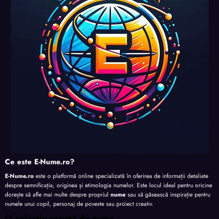
perso
perso
perso
nalita
nalita
nalita
nalita
te
te
te
te
Ce este E-Nume.ro?
E-Nume.ro
este o platformă online specializată în oferirea de informații detaliate
despre semnificația, originea și etimologia numelor. Este locul ideal pentru oricine
dorește să afle mai multe despre propriul
nume
sau să găsească inspirație pentru
numele unui copil, personaj de poveste sau proiect creativ.
O colecție variată de nume