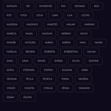
KATSUMI
KEI
KHURSHID
KIN
KOHAKU
KOU
KYO
KYOU
LEILA
LIAM
LILA
LÚCÁS
MADOKA
MAGNUS
MAKOTO
MALAK
MARIAN
MARICA
MASA
MASUMI
MERIKH
MICHI
MINORI
MITSURU
MÁRIA
MÁRTA
NAO
NAOKI
NATÁLIA
RENÁTA
ROBERTA
ROBERTINA
SALMA
SAMI
SAVA
SHADI
SHEBA
SILVIA
SIMONE
SOFIA
STEFANÍA
STEFÁN
SUSANA
SÁRA
TATIANA
TECLA
TEOFILA
TONIA
VALÉRIA
VIGGÓ
VIOLETA
VITALIA
XÉNIA
YASAMIN
ÁDÁM
ÁGOTA