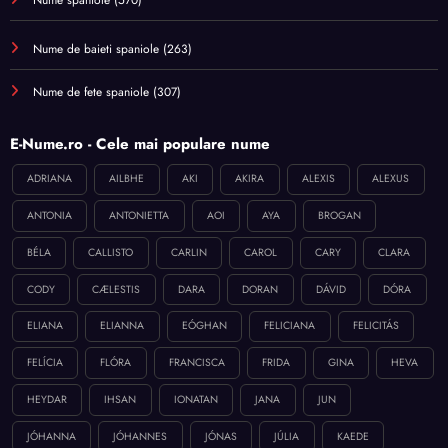
Nume de baieti spaniole
(263)
Nume de fete spaniole
(307)
E-Nume.ro - Cele mai populare nume
ADRIANA
AILBHE
AKI
AKIRA
ALEXIS
ALEXUS
ANTONIA
ANTONIETTA
AOI
AYA
BROGAN
BÉLA
CALLISTO
CARLIN
CAROL
CARY
CLARA
CODY
CÆLESTIS
DARA
DORAN
DÁVID
DÓRA
ELIANA
ELIANNA
EÓGHAN
FELICIANA
FELICITÁS
FELÍCIA
FLÓRA
FRANCISCA
FRIDA
GINA
HEVA
HEYDAR
IHSAN
IONATAN
JANA
JUN
JÓHANNA
JÓHANNES
JÓNAS
JÚLIA
KAEDE