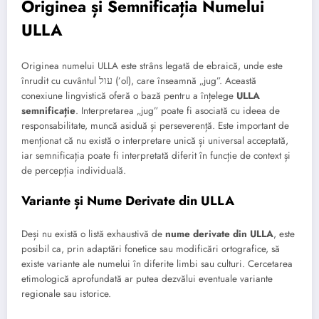
Originea și Semnificația Numelui
ULLA
Originea numelui ULLA este strâns legată de ebraică, unde este
înrudit cu cuvântul עול (’ol), care înseamnă „jug”. Această
conexiune lingvistică oferă o bază pentru a înțelege
ULLA
semnificație
. Interpretarea „jug” poate fi asociată cu ideea de
responsabilitate, muncă asiduă și perseverență. Este important de
menționat că nu există o interpretare unică și universal acceptată,
iar semnificația poate fi interpretată diferit în funcție de context și
de percepția individuală.
Variante și Nume Derivate din ULLA
Deși nu există o listă exhaustivă de
nume derivate din ULLA
, este
posibil ca, prin adaptări fonetice sau modificări ortografice, să
existe variante ale numelui în diferite limbi sau culturi. Cercetarea
etimologică aprofundată ar putea dezvălui eventuale variante
regionale sau istorice.