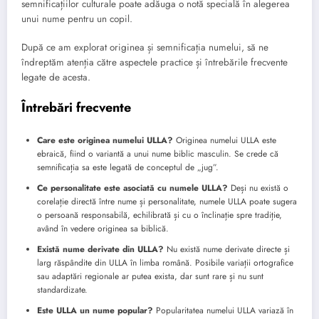
semnificațiilor culturale poate adăuga o notă specială în alegerea
unui nume pentru un copil.
După ce am explorat originea și semnificația numelui, să ne
îndreptăm atenția către aspectele practice și întrebările frecvente
legate de acesta.
Întrebări frecvente
Care este originea numelui ULLA?
Originea numelui ULLA este
ebraică, fiind o variantă a unui nume biblic masculin. Se crede că
semnificația sa este legată de conceptul de „jug”.
Ce personalitate este asociată cu numele ULLA?
Deși nu există o
corelație directă între nume și personalitate, numele ULLA poate sugera
o persoană responsabilă, echilibrată și cu o înclinație spre tradiție,
având în vedere originea sa biblică.
Există nume derivate din ULLA?
Nu există nume derivate directe și
larg răspândite din ULLA în limba română. Posibile variații ortografice
sau adaptări regionale ar putea exista, dar sunt rare și nu sunt
standardizate.
Este ULLA un nume popular?
Popularitatea numelui ULLA variază în