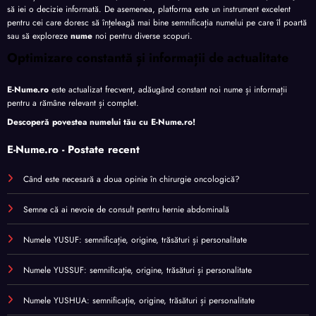
să iei o decizie informată. De asemenea, platforma este un instrument excelent
pentru cei care doresc să înțeleagă mai bine semnificația numelui pe care îl poartă
sau să exploreze
nume
noi pentru diverse scopuri.
Optimizare constantă și informații de actualitate
E-Nume.ro
este actualizat frecvent, adăugând constant noi nume și informații
pentru a rămâne relevant și complet.
Descoperă povestea numelui tău cu
E-Nume.ro
!
E-Nume.ro - Postate recent
Când este necesară a doua opinie în chirurgie oncologică?
Semne că ai nevoie de consult pentru hernie abdominală
Numele YUSUF: semnificație, origine, trăsături și personalitate
Numele YUSSUF: semnificație, origine, trăsături și personalitate
Numele YUSHUA: semnificație, origine, trăsături și personalitate