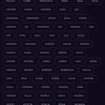
FELÍCIA
FLÓRA
FRANCISCA
FRIDA
GINA
HEVA
HEYDAR
IHSAN
IONATAN
JANA
JUN
JÓHANNA
JÓHANNES
JÓNAS
JÚLIA
KAEDE
KATSUMI
KEI
KHURSHID
KIN
KOHAKU
KOU
KYO
KYOU
LEILA
LIAM
LILA
LÚCÁS
MADOKA
MAGNUS
MAKOTO
MALAK
MARIAN
MARICA
MASA
MASUMI
MERIKH
MICHI
MINORI
MITSURU
MÁRIA
MÁRTA
NAO
NAOKI
NATÁLIA
RENÁTA
ROBERTA
ROBERTINA
SALMA
SAMI
SAVA
SHADI
SHEBA
SILVIA
SIMONE
SOFIA
STEFANÍA
STEFÁN
SUSANA
SÁRA
TATIANA
TECLA
TEOFILA
TONIA
VALÉRIA
VIGGÓ
VIOLETA
VITALIA
XÉNIA
YASAMIN