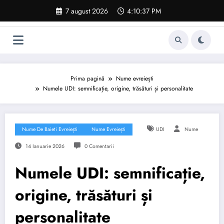
Sari
7 august 2026
4:10:38 PM
la
conținut
Prima pagină
Nume evreiești
Numele UDI: semnificație, origine, trăsături și personalitate
Nume De Baieti Evreiești
Nume Evreiești
UDI
Nume
14 Ianuarie 2026
0 Comentarii
Numele UDI: semnificație,
origine, trăsături și
personalitate