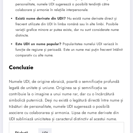
personalitate, numele UDI sugerează o posibilă tendință către
colaborare și armonie în relațiile interpersonale.
Există nume derivate din UDI?
Nu există nume derivate direct și
frecvent utilizate din UDI în limba română sau în alte limbi. Posibile
variații grafice minore ar putea exista, dar nu sunt considerate nume
distincte.
Este UDI un nume popular?
Popularitatea numelui UDI variază în
funcție de regiune și perioadă. Este un nume mai puțin frecvent întâlnit
comparativ cu alte nume.
Concluzie
Numele UDI, de origine ebraică, poartă o semnificație profundă
legată de unitate și uniune. Originea sa și semnificația sa
contribuie la o imagine a unui nume rar, dar cu o încărcătură
simbolică puternică. Deși nu există o legătură directă între nume și
trăsături de personalitate, numele UDI sugerează o posibilă
asociere cu colaborarea și armonia. Lipsa de nume derivate din
UDI subliniază unicitatea și caracterul distinctiv al acestui nume.
Etichetă