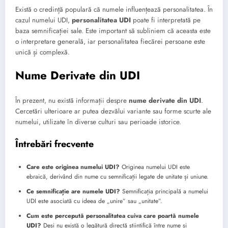
Există o credință populară că numele influențează personalitatea. În
cazul numelui UDI,
personalitatea UDI
poate fi interpretată pe
baza semnificației sale. Este important să subliniem că aceasta este
o interpretare generală, iar personalitatea fiecărei persoane este
unică și complexă.
Nume Derivate din UDI
În prezent, nu există informații despre
nume derivate din UDI
.
Cercetări ulterioare ar putea dezvălui variante sau forme scurte ale
numelui, utilizate în diverse culturi sau perioade istorice.
Întrebări frecvente
Care este originea numelui UDI?
Originea numelui UDI este
ebraică, derivând din nume cu semnificații legate de unitate și uniune.
Ce semnificație are numele UDI?
Semnificația principală a numelui
UDI este asociată cu ideea de „unire” sau „unitate”.
Cum este percepută personalitatea cuiva care poartă numele
UDI?
Deși nu există o legătură directă științifică între nume și