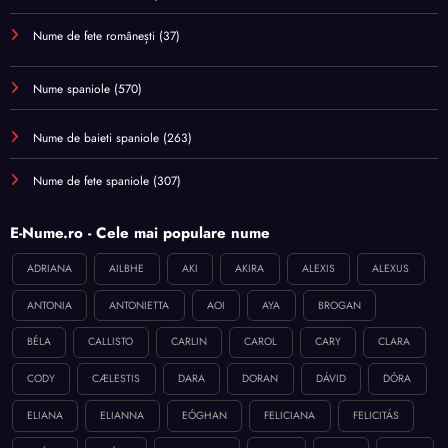
Nume de fete românești
(37)
Nume spaniole
(570)
Nume de baieti spaniole
(263)
Nume de fete spaniole
(307)
E-Nume.ro - Cele mai populare nume
ADRIANA
AILBHE
AKI
AKIRA
ALEXIS
ALEXUS
ANTONIA
ANTONIETTA
AOI
AYA
BROGAN
BÉLA
CALLISTO
CARLIN
CAROL
CARY
CLARA
CODY
CÆLESTIS
DARA
DORAN
DÁVID
DÓRA
ELIANA
ELIANNA
EÓGHAN
FELICIANA
FELICITÁS