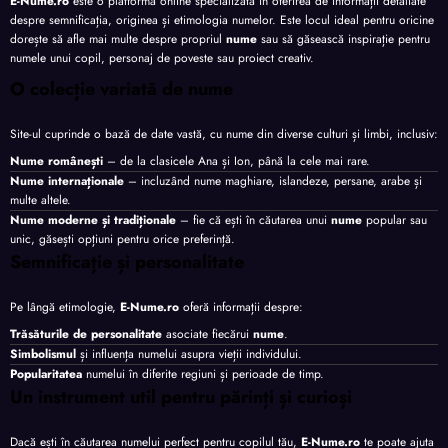
E-Nume.ro
este o platformă online specializată în oferirea de informații detaliate
despre semnificația, originea și etimologia numelor. Este locul ideal pentru oricine
dorește să afle mai multe despre propriul
nume
sau să găsească inspirație pentru
numele unui copil, personaj de poveste sau proiect creativ.
O colecție variată de nume
Site-ul cuprinde o bază de date vastă, cu nume din diverse culturi și limbi, inclusiv:
Nume românești
– de la clasicele Ana și Ion, până la cele mai rare.
Nume internaționale
– incluzând nume maghiare, islandeze, persane, arabe și
multe altele.
Nume moderne și tradiționale
– fie că ești în căutarea unui
nume
popular sau
unic, găsești opțiuni pentru orice preferință.
Semnificație și personalitate
Pe lângă etimologie,
E-Nume.ro
oferă informații despre:
Trăsăturile de personalitate
asociate fiecărui
nume
.
Simbolismul
și influența numelui asupra vieții individului.
Popularitatea
numelui în diferite regiuni și perioade de timp.
Un instrument util pentru părinți și curioși
Dacă ești în căutarea numelui perfect pentru copilul tău,
E-Nume.ro
te poate ajuta