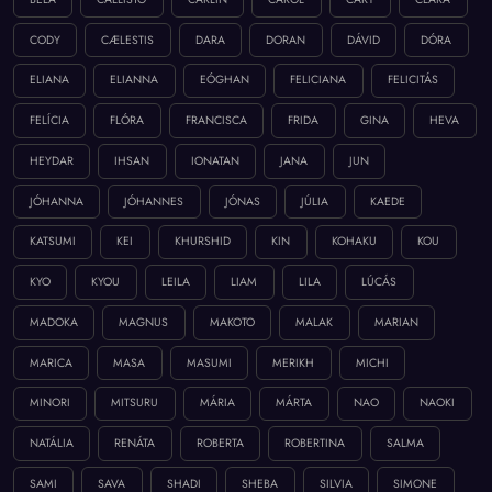
CODY
CÆLESTIS
DARA
DORAN
DÁVID
DÓRA
ELIANA
ELIANNA
EÓGHAN
FELICIANA
FELICITÁS
FELÍCIA
FLÓRA
FRANCISCA
FRIDA
GINA
HEVA
HEYDAR
IHSAN
IONATAN
JANA
JUN
JÓHANNA
JÓHANNES
JÓNAS
JÚLIA
KAEDE
KATSUMI
KEI
KHURSHID
KIN
KOHAKU
KOU
KYO
KYOU
LEILA
LIAM
LILA
LÚCÁS
MADOKA
MAGNUS
MAKOTO
MALAK
MARIAN
MARICA
MASA
MASUMI
MERIKH
MICHI
MINORI
MITSURU
MÁRIA
MÁRTA
NAO
NAOKI
NATÁLIA
RENÁTA
ROBERTA
ROBERTINA
SALMA
SAMI
SAVA
SHADI
SHEBA
SILVIA
SIMONE