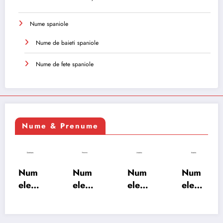
Nume spaniole
Nume de baieti spaniole
Nume de fete spaniole
Nume & Prenume
Num
Num
Num
Num
ele
ele
ele
ele
XSAY
URV
SRA
SOH
ARS
AKS
OSH
RAB:
A:
HA:
A:
semn