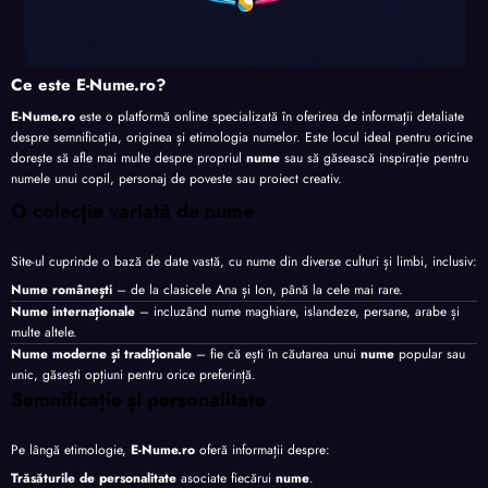
Ce este E-Nume.ro?
E-Nume.ro
este o platformă online specializată în oferirea de informații detaliate
despre semnificația, originea și etimologia numelor. Este locul ideal pentru oricine
dorește să afle mai multe despre propriul
nume
sau să găsească inspirație pentru
numele unui copil, personaj de poveste sau proiect creativ.
O colecție variată de nume
Site-ul cuprinde o bază de date vastă, cu nume din diverse culturi și limbi, inclusiv:
Nume românești
– de la clasicele Ana și Ion, până la cele mai rare.
Nume internaționale
– incluzând nume maghiare, islandeze, persane, arabe și
multe altele.
Nume moderne și tradiționale
– fie că ești în căutarea unui
nume
popular sau
unic, găsești opțiuni pentru orice preferință.
Semnificație și personalitate
Pe lângă etimologie,
E-Nume.ro
oferă informații despre:
Trăsăturile de personalitate
asociate fiecărui
nume
.