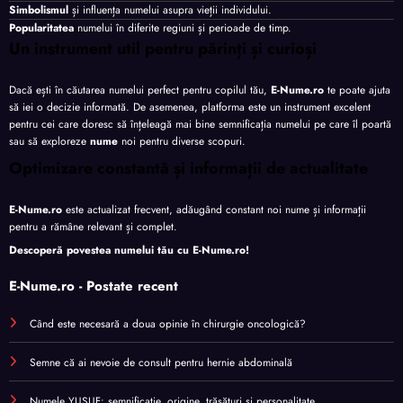
Simbolismul
și influența numelui asupra vieții individului.
Popularitatea
numelui în diferite regiuni și perioade de timp.
Un instrument util pentru părinți și curioși
Dacă ești în căutarea numelui perfect pentru copilul tău,
E-Nume.ro
te poate ajuta
să iei o decizie informată. De asemenea, platforma este un instrument excelent
pentru cei care doresc să înțeleagă mai bine semnificația numelui pe care îl poartă
sau să exploreze
nume
noi pentru diverse scopuri.
Optimizare constantă și informații de actualitate
E-Nume.ro
este actualizat frecvent, adăugând constant noi nume și informații
pentru a rămâne relevant și complet.
Descoperă povestea numelui tău cu
E-Nume.ro
!
E-Nume.ro - Postate recent
Când este necesară a doua opinie în chirurgie oncologică?
Semne că ai nevoie de consult pentru hernie abdominală
Numele YUSUF: semnificație, origine, trăsături și personalitate