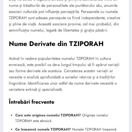
nume și trăsăturile de personalitate ale purtătorului său, anumite
asocieri culturale pot influența percepțiile. Persoanele cu numele
TZIPORAH sunt adesea percepute ca fiind independente, creative
și pline de viață. Această asociere provine, cel mai probabil, din
semnificația numelui, legată de libertatea și grația păsării.
Nume Derivate din TZIPORAH
Având în vedere popularitatea numelui TZIPORAH în cultura
evreiască, este posibil ca de-a lungul timpului să fi apărut variații
sau forme derivate ale acestuia. Cercetarea acestor variații ar
necesita o analiză aprofundată a surselor istorice și a tradițiilor
lingvistice. Identificarea unor astfel de nume derivate necesită o
cercetare extinsă și specializată.
Întrebări frecvente
Care este originea numelui TZIPORAH?
Originea numelui
TZIPORAH este ebraică.
Ce înseamnă numele TZIPORAH?
Numele TZIPORAH înseamnă