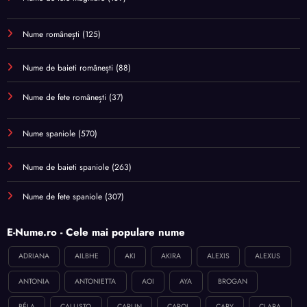
Nume românești
(125)
Nume de baieti românești
(88)
Nume de fete românești
(37)
Nume spaniole
(570)
Nume de baieti spaniole
(263)
Nume de fete spaniole
(307)
E-Nume.ro - Cele mai populare nume
ADRIANA
AILBHE
AKI
AKIRA
ALEXIS
ALEXUS
ANTONIA
ANTONIETTA
AOI
AYA
BROGAN
BÉLA
CALLISTO
CARLIN
CAROL
CARY
CLARA