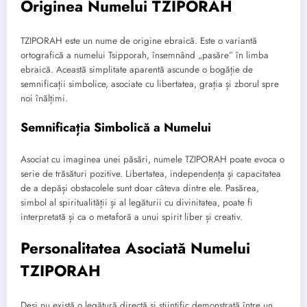
Originea Numelui TZIPORAH
TZIPORAH este un nume de origine ebraică. Este o variantă
ortografică a numelui Tsipporah, însemnând „pasăre” în limba
ebraică. Această simplitate aparentă ascunde o bogăție de
semnificații simbolice, asociate cu libertatea, grația și zborul spre
noi înălțimi.
Semnificația Simbolică a Numelui
Asociat cu imaginea unei păsări, numele TZIPORAH poate evoca o
serie de trăsături pozitive. Libertatea, independența și capacitatea
de a depăși obstacolele sunt doar câteva dintre ele. Pasărea,
simbol al spiritualității și al legăturii cu divinitatea, poate fi
interpretată și ca o metaforă a unui spirit liber și creativ.
Personalitatea Asociată Numelui
TZIPORAH
Deși nu există o legătură directă și științific demonstrată între un