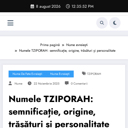
Sari
8 august 2026
12:35:53 PM
la
conținut
Prima pagină
Nume evreiești
Numele TZIPORAH: semnificație, origine, trăsături și personalitate
Nume De Fete Evreiești
Nume Evreiești
TZIPORAH
Nume
22 Noiembrie 2025
0 Comentarii
Numele TZIPORAH:
semnificație, origine,
trăsături și personalitate