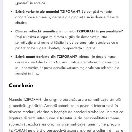
„pasăre” în ebraică.
Există variante ale numelui TZIPORAH?
Se pot găsi variante
ortografice ale numelui, derivate din pronunția sa în diverse dialecte
ebraice.
Cum se reflectă semnificația numelui TZIPORAH în personalitate?
Deși nu există o legătură directă și științific demonstrată între
semnificația unui nume și trăsăturile de personalitate, asocierea cu o
pasăre poate sugera libertate, independență și grație.
Există nume derivate din TZIPORAH?
Informațiile despre nume
derivate direct din TZIPORAH sunt limitate. Cercetarea în genealogie
sau onomastică ar putea dezvălui variante regionale sau adaptări ale
numelui în timp.
Concluzie
Numele TZIPORAH, de origine ebraică, are o semnificație simplă
și poetică: „pasăre”. Această semnificație poate fi interpretată în
diverse moduri, oferind o bogăție de asocieri simbolice. În timp ce
legătura directă între nume și trăsăturile de personalitate rămâne
subiectivă, explorarea originii și semnificației unui nume precum
TZIPORAH ne oferă o perspectivă asupra istoriei și culturii din care