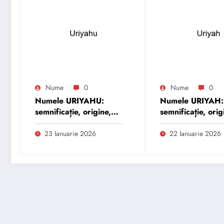
Nume
0
Nume
0
Numele URIYAHU:
Numele URIYAH:
semnificație, origine,
semnificație, orig
trăsături și
trăsături și
personalitate
personalitate
23 Ianuarie 2026
22 Ianuarie 2026