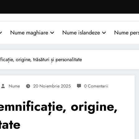
Nume maghiare
Nume islandeze
Nume per
ție, origine, trăsături și personalitate
Nume
20 Noiembrie 2025
0 Comentarii
nificație, origine,
tate