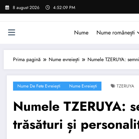
Sari
8 august 2026
4:52:10 PM
la
conținut
Nume
Nume românești
Prima pagină
Nume evreiești
Numele TZERUYA: semnifica
Nume De Fete Evreiești
Nume Evreiești
TZERUYA
Numele TZERUYA: sem
trăsături și personali