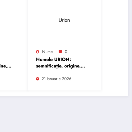
Nume
0
Numele URION:
ine,
semnificație, origine,
trăsături și
personalitate
21 Ianuarie 2026