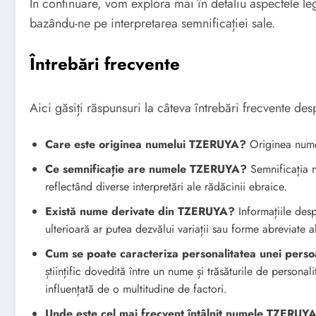
În continuare, vom explora mai în detaliu aspectele l
bazându-ne pe interpretarea semnificației sale.
Întrebări frecvente
Aici găsiți răspunsuri la câteva întrebări frecvente 
Care este originea numelui TZERUYA?
Originea nume
Ce semnificație are numele TZERUYA?
Semnificația 
reflectând diverse interpretări ale rădăcinii ebraice.
Există nume derivate din TZERUYA?
Informațiile des
ulterioară ar putea dezvălui variații sau forme abreviate 
Cum se poate caracteriza personalitatea unei per
științific dovedită între un nume și trăsăturile de persona
influențată de o multitudine de factori.
Unde este cel mai frecvent întâlnit numele TZERUY