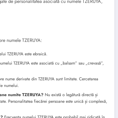
egate de personalitatea asociată cu numele TZERUYA,
despre numele TZERUYA:
lui TZERUYA este ebraică.
numelui TZERUYA este asociată cu „balsam” sau „crevasă”,
pre nume derivate din TZERUYA sunt limitate. Cercetarea
ale numelui.
soane numite TZERUYA?
Nu există o legătură directă și
litate. Personalitatea fiecărei persoane este unică și complexă,
A?
Frecvența numelui TZERUYA este probabil mai ridicată în