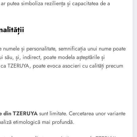
ar putea simboliza reziliența și capacitatea de a
alității
tre numele și personalitate, semnificația unui nume poate
ui său, și, indirect, poate modela așteptările și
ă, ca TZERUYA, poate evoca asocieri cu calități precum
te din TZERUYA
sunt limitate. Cercetarea unor variante
naliză etimologică mai profundă.