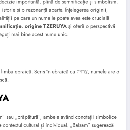
ecizie importantă, plină de semnificație și simbolism.
torie și o rezonanță aparte. Înțelegerea originii,
alității pe care un nume le poate avea este crucială
ificație
,
origine TZERUYA
și oferă o perspectivă
legeți mai bine acest nume unic.
. Scris în ebraică ca צְרוּיָה, numele are o
ască.
YA
” sau „crăpătură”, ambele având conotații simbolice
e contextul cultural și individual. „Balsam” sugerează