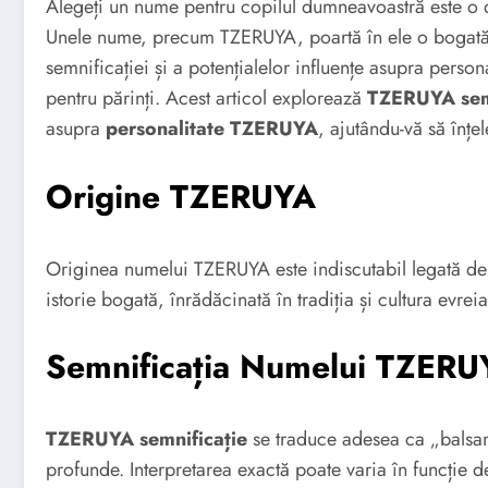
Alegeți un nume pentru copilul dumneavoastră este o d
Unele nume, precum TZERUYA, poartă în ele o bogată is
semnificației și a potențialelor influențe asupra person
pentru părinți. Acest articol explorează
TZERUYA semn
asupra
personalitate TZERUYA
, ajutându-vă să înțe
Origine TZERUYA
Originea numelui TZERUYA este indiscutabil legată de limba ebraică
istorie bogată, înrădăcinată în tradiția și cultura evrei
Semnificația Numelui TZERU
TZERUYA semnificație
se traduce adesea ca „balsam
profunde. Interpretarea exactă poate varia în funcție d