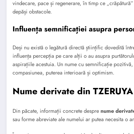
vindecare, pace și regenerare, în timp ce „crăpătură” 
depăși obstacole.
Influența semnificației asupra person
Deși nu există o legătură directă științific dovedită în
influența percepția pe care alții o au asupra purtătorul
aspirațiile acestuia. Un nume cu semnificație pozitiv
compasiunea, puterea interioară și optimism.
Nume derivate din TZERUYA
Din păcate, informații concrete despre
nume deriva
sau forme abreviate ale numelui ar putea necesita o a