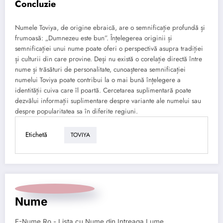
Concluzie
Numele Toviya, de origine ebraică, are o semnificație profundă și
frumoasă: „Dumnezeu este bun”. Înțelegerea originii și
semnificației unui nume poate oferi o perspectivă asupra tradiției
și culturii din care provine. Deși nu există o corelație directă între
nume și trăsături de personalitate, cunoașterea semnificației
numelui Toviya poate contribui la o mai bună înțelegere a
identității cuiva care îl poartă. Cercetarea suplimentară poate
dezvălui informații suplimentare despre variante ale numelui sau
despre popularitatea sa în diferite regiuni.
Etichetă
TOVIYA
Nume
E-Nume.Ro - Lista cu Nume din Intreaga Lume