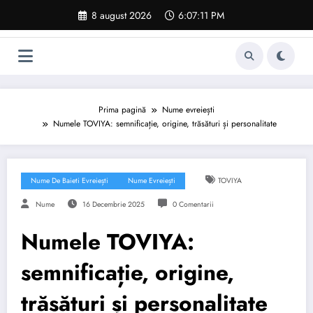
Sari
8 august 2026
6:07:11 PM
la
conținut
Prima pagină
Nume evreiești
Numele TOVIYA: semnificație, origine, trăsături și personalitate
Nume De Baieti Evreiești
Nume Evreiești
TOVIYA
Nume
16 Decembrie 2025
0 Comentarii
Numele TOVIYA:
semnificație, origine,
trăsături și personalitate