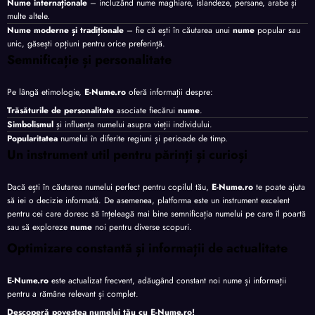
Nume internaționale
– incluzând nume maghiare, islandeze, persane, arabe și
multe altele.
Nume moderne și tradiționale
– fie că ești în căutarea unui
nume
popular sau
unic, găsești opțiuni pentru orice preferință.
Semnificație și personalitate
Pe lângă etimologie,
E-Nume.ro
oferă informații despre:
Trăsăturile de personalitate
asociate fiecărui
nume
.
Simbolismul
și influența numelui asupra vieții individului.
Popularitatea
numelui în diferite regiuni și perioade de timp.
Un instrument util pentru părinți și curioși
Dacă ești în căutarea numelui perfect pentru copilul tău,
E-Nume.ro
te poate ajuta
să iei o decizie informată. De asemenea, platforma este un instrument excelent
pentru cei care doresc să înțeleagă mai bine semnificația numelui pe care îl poartă
sau să exploreze
nume
noi pentru diverse scopuri.
Optimizare constantă și informații de actualitate
E-Nume.ro
este actualizat frecvent, adăugând constant noi nume și informații
pentru a rămâne relevant și complet.
Descoperă povestea numelui tău cu
E-Nume.ro
!