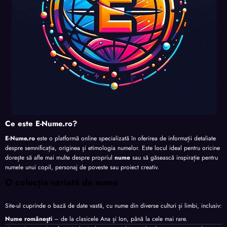
Ce este E-Nume.ro?
E-Nume.ro
este o platformă online specializată în oferirea de informații detaliate
despre semnificația, originea și etimologia numelor. Este locul ideal pentru oricine
dorește să afle mai multe despre propriul
nume
sau să găsească inspirație pentru
numele unui copil, personaj de poveste sau proiect creativ.
O colecție variată de nume
Site-ul cuprinde o bază de date vastă, cu nume din diverse culturi și limbi, inclusiv:
Nume românești
– de la clasicele Ana și Ion, până la cele mai rare.