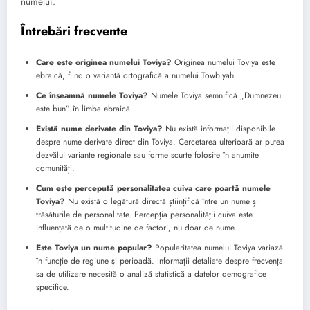
numelui.
Întrebări frecvente
Care este originea numelui Toviya?
Originea numelui Toviya este
ebraică, fiind o variantă ortografică a numelui Towbiyah.
Ce înseamnă numele Toviya?
Numele Toviya semnifică „Dumnezeu
este bun” în limba ebraică.
Există nume derivate din Toviya?
Nu există informații disponibile
despre nume derivate direct din Toviya. Cercetarea ulterioară ar putea
dezvălui variante regionale sau forme scurte folosite în anumite
comunități.
Cum este percepută personalitatea cuiva care poartă numele
Toviya?
Nu există o legătură directă științifică între un nume și
trăsăturile de personalitate. Percepția personalității cuiva este
influențată de o multitudine de factori, nu doar de nume.
Este Toviya un nume popular?
Popularitatea numelui Toviya variază
în funcție de regiune și perioadă. Informații detaliate despre frecvența
sa de utilizare necesită o analiză statistică a datelor demografice
specifice.