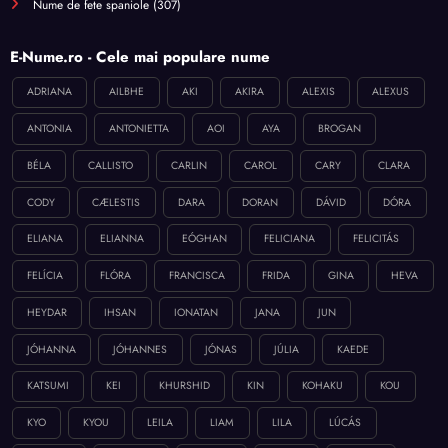
Nume de fete spaniole
(307)
E-Nume.ro - Cele mai populare nume
ADRIANA
AILBHE
AKI
AKIRA
ALEXIS
ALEXUS
ANTONIA
ANTONIETTA
AOI
AYA
BROGAN
BÉLA
CALLISTO
CARLIN
CAROL
CARY
CLARA
CODY
CÆLESTIS
DARA
DORAN
DÁVID
DÓRA
ELIANA
ELIANNA
EÓGHAN
FELICIANA
FELICITÁS
FELÍCIA
FLÓRA
FRANCISCA
FRIDA
GINA
HEVA
HEYDAR
IHSAN
IONATAN
JANA
JUN
JÓHANNA
JÓHANNES
JÓNAS
JÚLIA
KAEDE
KATSUMI
KEI
KHURSHID
KIN
KOHAKU
KOU
KYO
KYOU
LEILA
LIAM
LILA
LÚCÁS