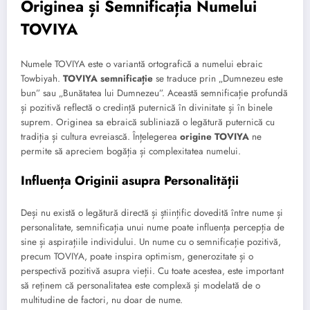
Originea și Semnificația Numelui
TOVIYA
Numele TOVIYA este o variantă ortografică a numelui ebraic
Towbiyah.
TOVIYA semnificație
se traduce prin „Dumnezeu este
bun” sau „Bunătatea lui Dumnezeu”. Această semnificație profundă
și pozitivă reflectă o credință puternică în divinitate și în binele
suprem. Originea sa ebraică subliniază o legătură puternică cu
tradiția și cultura evreiască. Înțelegerea
origine TOVIYA
ne
permite să apreciem bogăția și complexitatea numelui.
Influența Originii asupra Personalității
Deși nu există o legătură directă și științific dovedită între nume și
personalitate, semnificația unui nume poate influența percepția de
sine și aspirațiile individului. Un nume cu o semnificație pozitivă,
precum TOVIYA, poate inspira optimism, generozitate și o
perspectivă pozitivă asupra vieții. Cu toate acestea, este important
să reținem că personalitatea este complexă și modelată de o
multitudine de factori, nu doar de nume.