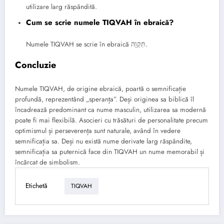
utilizare larg răspândită.
Cum se scrie numele TIQVAH în ebraică?
Numele TIQVAH se scrie în ebraică תִּקְוָה.
Concluzie
Numele TIQVAH, de origine ebraică, poartă o semnificație
profundă, reprezentând „speranța”. Deși originea sa biblică îl
încadrează predominant ca nume masculin, utilizarea sa modernă
poate fi mai flexibilă. Asocieri cu trăsături de personalitate precum
optimismul și perseverența sunt naturale, având în vedere
semnificația sa. Deși nu există nume derivate larg răspândite,
semnificația sa puternică face din TIQVAH un nume memorabil și
încărcat de simbolism.
Etichetă
TIQVAH