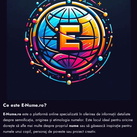
perso
perso
perso
nalita
nalita
nalita
nalita
te
te
te
te
Ce este E-Nume.ro?
E-Nume.ro
este o platformă online specializată în oferirea de informații detaliate
despre semnificația, originea și etimologia numelor. Este locul ideal pentru oricine
dorește să afle mai multe despre propriul
nume
sau să găsească inspirație pentru
numele unui copil, personaj de poveste sau proiect creativ.