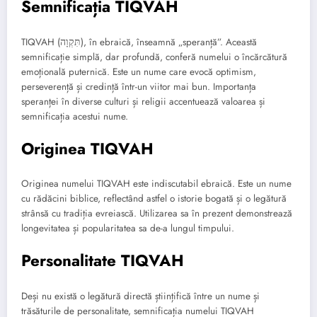
Semnificația TIQVAH
TIQVAH (תִּקְוָה), în ebraică, înseamnă „speranță”. Această
semnificație simplă, dar profundă, conferă numelui o încărcătură
emoțională puternică. Este un nume care evocă optimism,
perseverență și credință într-un viitor mai bun. Importanța
speranței în diverse culturi și religii accentuează valoarea și
semnificația acestui nume.
Originea TIQVAH
Originea numelui TIQVAH este indiscutabil ebraică. Este un nume
cu rădăcini biblice, reflectând astfel o istorie bogată și o legătură
strânsă cu tradiția evreiască. Utilizarea sa în prezent demonstrează
longevitatea și popularitatea sa de-a lungul timpului.
Personalitate TIQVAH
Deși nu există o legătură directă științifică între un nume și
trăsăturile de personalitate, semnificația numelui TIQVAH