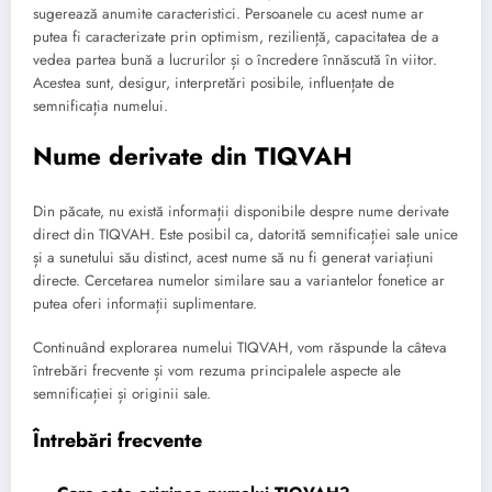
sugerează anumite caracteristici. Persoanele cu acest nume ar
putea fi caracterizate prin optimism, reziliență, capacitatea de a
vedea partea bună a lucrurilor și o încredere înnăscută în viitor.
Acestea sunt, desigur, interpretări posibile, influențate de
semnificația numelui.
Nume derivate din TIQVAH
Din păcate, nu există informații disponibile despre nume derivate
direct din TIQVAH. Este posibil ca, datorită semnificației sale unice
și a sunetului său distinct, acest nume să nu fi generat variațiuni
directe. Cercetarea numelor similare sau a variantelor fonetice ar
putea oferi informații suplimentare.
Continuând explorarea numelui TIQVAH, vom răspunde la câteva
întrebări frecvente și vom rezuma principalele aspecte ale
semnificației și originii sale.
Întrebări frecvente