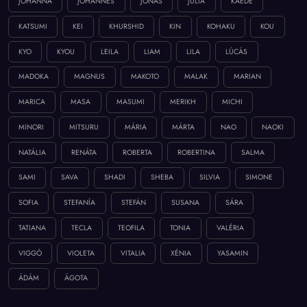
JÓHANNA
JÓHANNES
JÓNAS
JÚLIA
KAEDE
KATSUMI
KEI
KHURSHID
KIN
KOHAKU
KOU
KYO
KYOU
LEILA
LIAM
LILA
LÚCÁS
MADOKA
MAGNUS
MAKOTO
MALAK
MARIAN
MARICA
MASA
MASUMI
MERIKH
MICHI
MINORI
MITSURU
MÁRIA
MÁRTA
NAO
NAOKI
NATÁLIA
RENÁTA
ROBERTA
ROBERTINA
SALMA
SAMI
SAVA
SHADI
SHEBA
SILVIA
SIMONE
SOFIA
STEFANÍA
STEFÁN
SUSANA
SÁRA
TATIANA
TECLA
TEOFILA
TONIA
VALÉRIA
VIGGÓ
VIOLETA
VITALIA
XÉNIA
YASAMIN
ÁDÁM
ÁGOTA