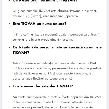
Care este originea numelui TIQVAH?
Originea numelui TIQVAH este ebraică. Provine din cuvântul
ebraic תִּקְוָה (tiqvah), care înseamnă „speranță”.
Este TIQVAH un nume unisex?
În timp ce în utilizarea modernă poate fi perceput ca unisex, în
contextul biblic este predominant masculin.
Ce trăsături de personalitate se asociază cu numele
TIQVAH?
Având în vedere semnificația sa, persoanele numite TIQVAH
pot fi asociate cu optimism, perseverență și o atitudine pozitivă
față de viață. Acestea sunt însă doar asocieri posibile, iar
personalitatea fiecărei persoane este unică.
Există nume derivate din TIQVAH?
Nu există nume derivate directe și foarte populare din TIQVAH
în limba română sau în alte limbi. Posibilitatea de a crea
variante este prezentă, dar nu sunt exemple cunoscute de