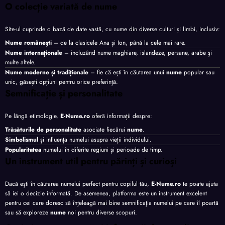
O colecție variată de nume
Site-ul cuprinde o bază de date vastă, cu nume din diverse culturi și limbi, inclusiv:
Nume românești
– de la clasicele Ana și Ion, până la cele mai rare.
Nume internaționale
– incluzând nume maghiare, islandeze, persane, arabe și
multe altele.
Nume moderne și tradiționale
– fie că ești în căutarea unui
nume
popular sau
unic, găsești opțiuni pentru orice preferință.
Semnificație și personalitate
Pe lângă etimologie,
E-Nume.ro
oferă informații despre:
Trăsăturile de personalitate
asociate fiecărui
nume
.
Simbolismul
și influența numelui asupra vieții individului.
Popularitatea
numelui în diferite regiuni și perioade de timp.
Un instrument util pentru părinți și curioși
Dacă ești în căutarea numelui perfect pentru copilul tău,
E-Nume.ro
te poate ajuta
să iei o decizie informată. De asemenea, platforma este un instrument excelent
pentru cei care doresc să înțeleagă mai bine semnificația numelui pe care îl poartă
sau să exploreze
nume
noi pentru diverse scopuri.