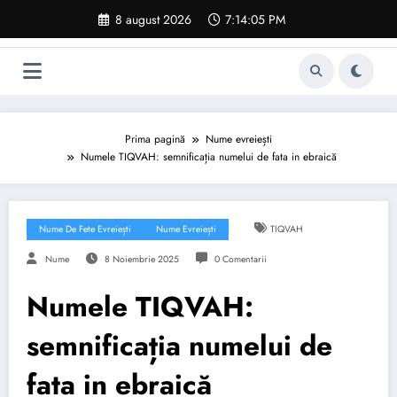
Sari
8 august 2026
7:14:06 PM
la
conținut
Prima pagină
Nume evreiești
Numele TIQVAH: semnificația numelui de fata in ebraică
Nume De Fete Evreiești
Nume Evreiești
TIQVAH
Nume
8 Noiembrie 2025
0 Comentarii
Numele TIQVAH:
semnificația numelui de
fata in ebraică