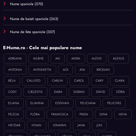
Nume spaniole
(570)
Nume de baieti spaniole
(263)
Nume de fete spaniole
(307)
E-Nume.ro - Cele mai populare nume
ADRIANA
AILBHE
AKI
AKIRA
ALEXIS
ALEXUS
ANTONIA
ANTONIETTA
AOI
AYA
BROGAN
BÉLA
CALLISTO
CARLIN
CAROL
CARY
CLARA
CODY
CÆLESTIS
DARA
DORAN
DÁVID
DÓRA
ELIANA
ELIANNA
EÓGHAN
FELICIANA
FELICITÁS
FELÍCIA
FLÓRA
FRANCISCA
FRIDA
GINA
HEVA
HEYDAR
IHSAN
IONATAN
JANA
JUN