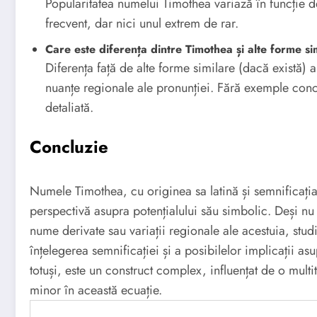
Popularitatea numelui Timothea variază în funcție 
frecvent, dar nici unul extrem de rar.
Care este diferența dintre Timothea și alte forme si
Diferența față de alte forme similare (dacă există) ar
nuanțe regionale ale pronunției. Fără exemple con
detaliată.
Concluzie
Numele Timothea, cu originea sa latină și semnificaț
perspectivă asupra potențialului său simbolic. Deși nu 
nume derivate sau variații regionale ale acestuia, studi
înțelegerea semnificației și a posibilelor implicații asu
totuși, este un construct complex, influențat de o mult
minor în această ecuație.