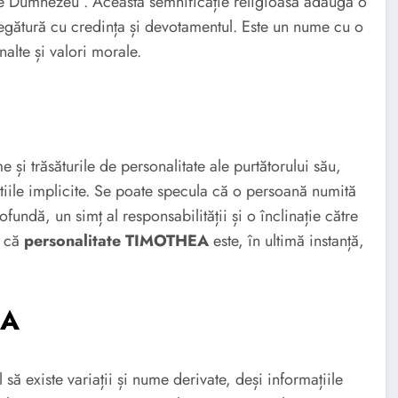
e Dumnezeu”. Această semnificație religioasă adaugă o
egătură cu credința și devotamentul. Este un nume cu o
alte și valori morale.
e și trăsăturile de personalitate ale purtătorului său,
stiile implicite. Se poate specula că o persoană numită
ofundă, un simț al responsabilității și o înclinație către
t că
personalitate TIMOTHEA
este, în ultimă instanță,
EA
să existe variații și nume derivate, deși informațiile