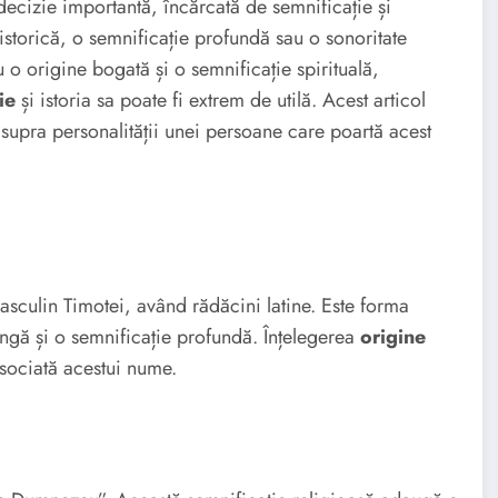
ecizie importantă, încărcată de semnificație și
storică, o semnificație profundă sau o sonoritate
 o origine bogată și o semnificație spirituală,
ie
și istoria sa poate fi extrem de utilă. Acest articol
asupra personalității unei persoane care poartă acest
sculin Timotei, având rădăcini latine. Este forma
ngă și o semnificație profundă. Înțelegerea
origine
asociată acestui nume.