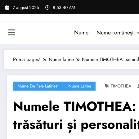
Sari
7 august 2026
8:53:41 AM
la
conținut
Nume
Nume românești
Prima pagină
Nume latine
Numele TIMOTHEA: semnificaț
Nume De Fete Latinesti
Nume Latine
TIMOTHEA
Numele TIMOTHEA: se
trăsături și personali