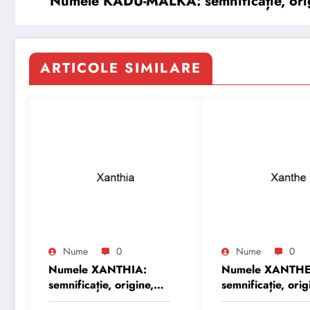
Numele KADU-MALKA: semnificație, origin
ARTICOLE SIMILARE
Nume
0
Nume
0
Numele XANTHIA:
Numele XANTHE
semnificație, origine,
semnificație, orig
trăsături și
trăsături și