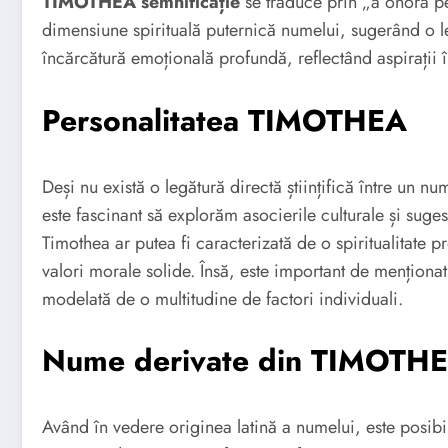
TIMOTHEA semnificație
se traduce prin „a onora p
dimensiune spirituală puternică numelui, sugerând o l
încărcătură emoțională profundă, reflectând aspirații în
Personalitatea TIMOTHEA
Deși nu există o legătură directă științifică între un num
este fascinant să explorăm asocierile culturale și suge
Timothea ar putea fi caracterizată de o spiritualitate pr
valori morale solide. Însă, este important de menționa
modelată de o multitudine de factori individuali.
Nume derivate din TIMOTH
Având în vedere originea latină a numelui, este posibil 