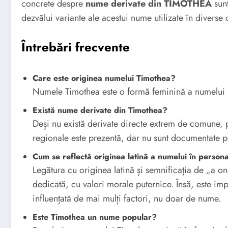
concrete despre
nume derivate din TIMOTHEA
sunt
dezvălui variante ale acestui nume utilizate în diverse c
Întrebări frecvente
Care este originea numelui Timothea?
Numele Timothea este o formă feminină a numelui 
Există nume derivate din Timothea?
Deși nu există derivate directe extrem de comune, po
regionale este prezentă, dar nu sunt documentate p
Cum se reflectă originea latinã a numelui în persona
Legătura cu originea latină și semnificația de „a 
dedicată, cu valori morale puternice. Însă, este im
influențată de mai mulți factori, nu doar de nume.
Este Timothea un nume popular?