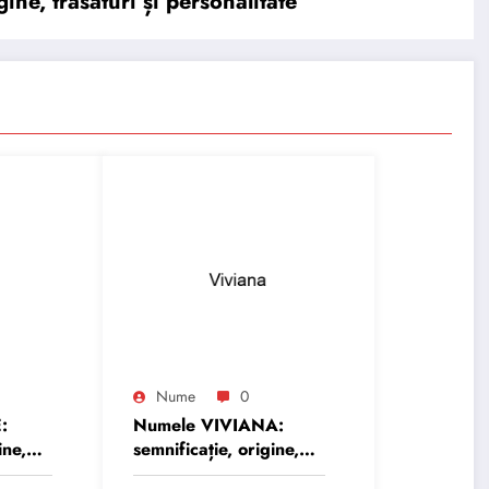
e, trăsături și personalitate
Nume
0
:
Numele VIVIANA:
ine,
semnificație, origine,
trăsături și