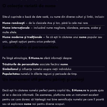
O colecție variată de nume
Site-ul cuprinde o bază de date vastă, cu nume din diverse culturi și limbi, inclusiv:
Nume românești
– de la clasicele Ana și Ion, până la cele mai rare.
Nume internaționale
– incluzând nume maghiare, islandeze, persane, arabe și
multe altele.
Nume moderne și tradiționale
– fie că ești în căutarea unui
nume
popular sau
unic, găsești opțiuni pentru orice preferință.
Semnificație și personalitate
Pe lângă etimologie,
E-Nume.ro
oferă informații despre:
Trăsăturile de personalitate
asociate fiecărui
nume
.
Simbolismul
și influența numelui asupra vieții individului.
Popularitatea
numelui în diferite regiuni și perioade de timp.
Un instrument util pentru părinți și curioși
Dacă ești în căutarea numelui perfect pentru copilul tău,
E-Nume.ro
te poate ajuta
să iei o decizie informată. De asemenea, platforma este un instrument excelent
pentru cei care doresc să înțeleagă mai bine semnificația numelui pe care îl poartă
sau să exploreze
nume
noi pentru diverse scopuri.