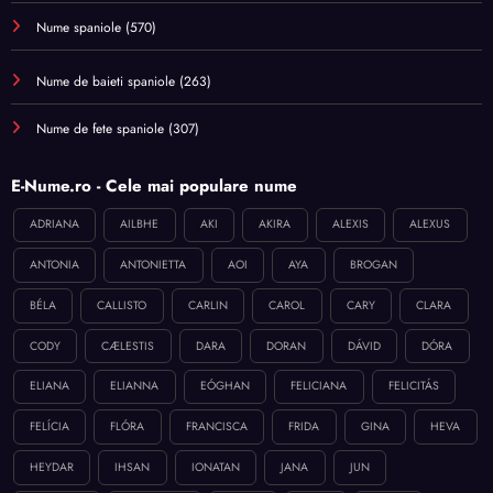
Nume spaniole
(570)
Nume de baieti spaniole
(263)
Nume de fete spaniole
(307)
E-Nume.ro - Cele mai populare nume
ADRIANA
AILBHE
AKI
AKIRA
ALEXIS
ALEXUS
ANTONIA
ANTONIETTA
AOI
AYA
BROGAN
BÉLA
CALLISTO
CARLIN
CAROL
CARY
CLARA
CODY
CÆLESTIS
DARA
DORAN
DÁVID
DÓRA
ELIANA
ELIANNA
EÓGHAN
FELICIANA
FELICITÁS
FELÍCIA
FLÓRA
FRANCISCA
FRIDA
GINA
HEVA
HEYDAR
IHSAN
IONATAN
JANA
JUN