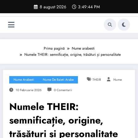
Sari
8 august 2026
3:49:45 PM
la
conținut
Prima pagină
Nume arabesti
Numele THEIR: semnificație, origine, trăsături și personalitate
Nume Arabesti
Nume De Baieti Arabe
THEIR
Nume
10 Februarie 2026
0 Comentarii
Numele THEIR:
semnificație, origine,
trăsături și personalitate