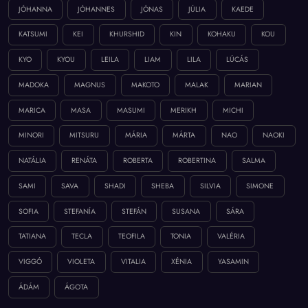
JÓHANNA
JÓHANNES
JÓNAS
JÚLIA
KAEDE
KATSUMI
KEI
KHURSHID
KIN
KOHAKU
KOU
KYO
KYOU
LEILA
LIAM
LILA
LÚCÁS
MADOKA
MAGNUS
MAKOTO
MALAK
MARIAN
MARICA
MASA
MASUMI
MERIKH
MICHI
MINORI
MITSURU
MÁRIA
MÁRTA
NAO
NAOKI
NATÁLIA
RENÁTA
ROBERTA
ROBERTINA
SALMA
SAMI
SAVA
SHADI
SHEBA
SILVIA
SIMONE
SOFIA
STEFANÍA
STEFÁN
SUSANA
SÁRA
TATIANA
TECLA
TEOFILA
TONIA
VALÉRIA
VIGGÓ
VIOLETA
VITALIA
XÉNIA
YASAMIN
ÁDÁM
ÁGOTA