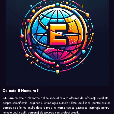
uri și
uri și
uri și
perso
perso
perso
perso
nalita
nalita
nalita
nalita
te
te
te
te
Ce este E-Nume.ro?
E-Nume.ro
este o platformă online specializată în oferirea de informații detaliate
despre semnificația, originea și etimologia numelor. Este locul ideal pentru oricine
dorește să afle mai multe despre propriul
nume
sau să găsească inspirație pentru
numele unui copil, personaj de poveste sau proiect creativ.