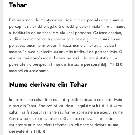
Tehar
Este important de menționat că, deși numele pot influența anumite
percepții, nu există o legătură directă și determinată între un nume
și trăsăturile de personalitate ale unei persoane. Cu toate acestea,
studiile în onomastică sugerează că sunetele și ritmul unui nume
pot evoca anumite impresii. În cazul numelui Tehar, ar putea fi
asociat, în mod subiectiv, cu anumite trăsături de personalitate. O
analiză mai aprofundată, bazată pe studii de caz și statistici, ar
putea oferi o perspectivă mai clară asupra
personalității THEIR
asociată cu acest nume.
Nume derivate din Tehar
În prezent, nu există informații disponibile despre nume derivate
direct din Tehar. Este posibil ca, de-a lungul timpului și în diverse
culturi, să fi apărut variante sau forme abreviate ale acestui nume.
Cercetarea onomastică ulterioară ar putea dezvălui astfel de
variante și ar putea oferi informații suplimentare despre
nume
derivate din THEIR
.