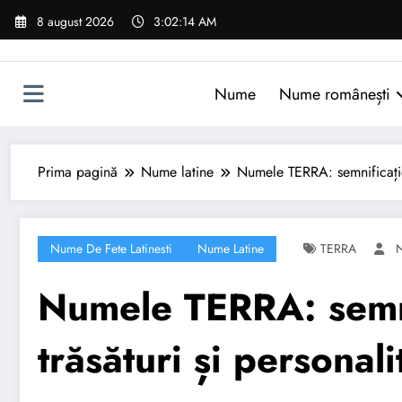
Sari
8 august 2026
3:02:15 AM
la
conținut
Nume
Nume românești
Prima pagină
Nume latine
Numele TERRA: semnificație, 
Nume De Fete Latinesti
Nume Latine
TERRA
Numele TERRA: semni
trăsături și personali