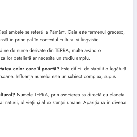
eși ambele se referă la Pământ, Gaia este termenul grecesc,
tă în principal în contextul cultural și lingvistic.
udine de nume derivate din TERRA, multe având o
iza lor detaliată ar necesita un studiu amplu.
atea celor care îl poartă?
Este dificil de stabilit o legătură
ersoane. Influența numelui este un subiect complex, supus
ltural?
Numele TERRA, prin asocierea sa directă cu planeta
 naturii, al vieții și al existenței umane. Apariția sa în diverse