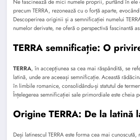
Ne fascinează de mici numele proprii, purtând în ele eco
precum TERRA, rezonează cu o forță aparte, evocând i
Descoperirea originii și a semnificației numelui TERRA,
numelor derivate, ne oferă o perspectivă fascinantă asu
TERRA semnificație: O privir
TERRA
, în accepțiunea sa cea mai răspândită, se refe
latină, unde are aceeași semnificație. Această rădăcină
în limbile romanice, consolidându-și statutul de terme
Înțelegerea semnificației sale primordiale este cheia p
Origine TERRA: De la latină 
Deși latinescul TERRA este forma cea mai cunoscută, r