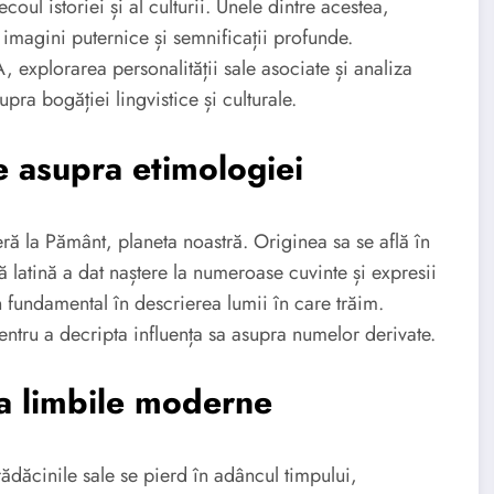
ul istoriei și al culturii. Unele dintre acestea,
magini puternice și semnificații profunde.
 explorarea personalității sale asociate și analiza
pra bogăției lingvistice și culturale.
e asupra etimologiei
ră la Pământ, planeta noastră. Originea sa se află în
 latină a dat naștere la numeroase cuvinte și expresii
n fundamental în descrierea lumii în care trăim.
entru a decripta influența sa asupra numelor derivate.
la limbile moderne
ădăcinile sale se pierd în adâncul timpului,