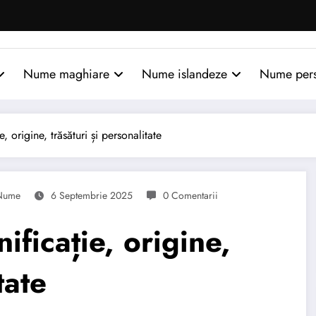
Nume maghiare
Nume islandeze
Nume per
origine, trăsături și personalitate
Nume
6 Septembrie 2025
0 Comentarii
ficație, origine,
tate