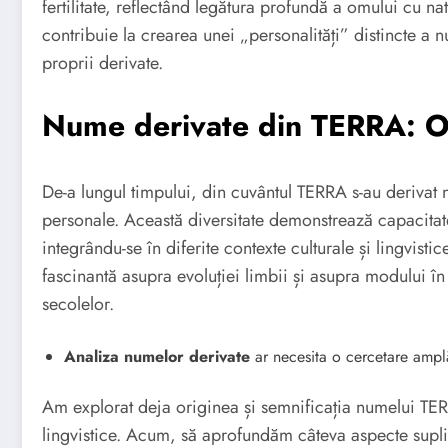
fertilitate, reflectând legătura profundă a omului cu na
contribuie la crearea unei „personalități” distincte a 
proprii derivate.
Nume derivate din TERRA: O 
De-a lungul timpului, din cuvântul TERRA s-au derivat 
personale. Această diversitate demonstrează capacitat
integrându-se în diferite contexte culturale și lingvist
fascinantă asupra evoluției limbii și asupra modului în 
secolelor.
Analiza numelor derivate
ar necesita o cercetare amplă
Am explorat deja originea și semnificația numelui TERR
lingvistice. Acum, să aprofundăm câteva aspecte supl