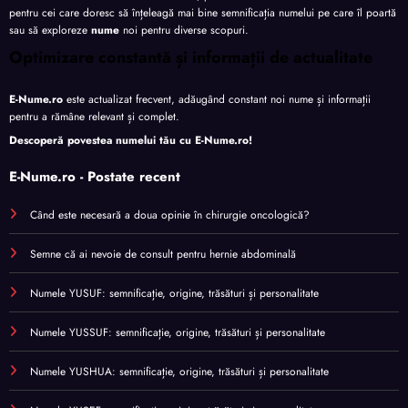
pentru cei care doresc să înțeleagă mai bine semnificația numelui pe care îl poartă
sau să exploreze
nume
noi pentru diverse scopuri.
Optimizare constantă și informații de actualitate
E-Nume.ro
este actualizat frecvent, adăugând constant noi nume și informații
pentru a rămâne relevant și complet.
Descoperă povestea numelui tău cu
E-Nume.ro
!
E-Nume.ro - Postate recent
Când este necesară a doua opinie în chirurgie oncologică?
Semne că ai nevoie de consult pentru hernie abdominală
Numele YUSUF: semnificație, origine, trăsături și personalitate
Numele YUSSUF: semnificație, origine, trăsături și personalitate
Numele YUSHUA: semnificație, origine, trăsături și personalitate