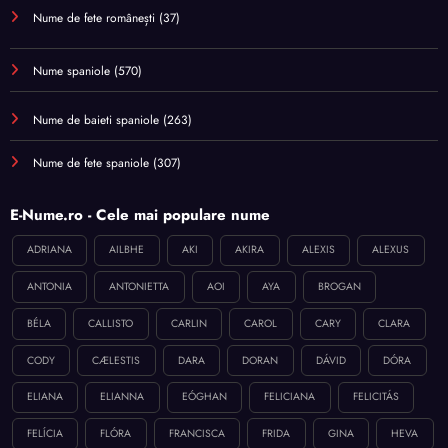
Nume de fete românești
(37)
Nume spaniole
(570)
Nume de baieti spaniole
(263)
Nume de fete spaniole
(307)
E-Nume.ro - Cele mai populare nume
ADRIANA
AILBHE
AKI
AKIRA
ALEXIS
ALEXUS
ANTONIA
ANTONIETTA
AOI
AYA
BROGAN
BÉLA
CALLISTO
CARLIN
CAROL
CARY
CLARA
CODY
CÆLESTIS
DARA
DORAN
DÁVID
DÓRA
ELIANA
ELIANNA
EÓGHAN
FELICIANA
FELICITÁS
FELÍCIA
FLÓRA
FRANCISCA
FRIDA
GINA
HEVA