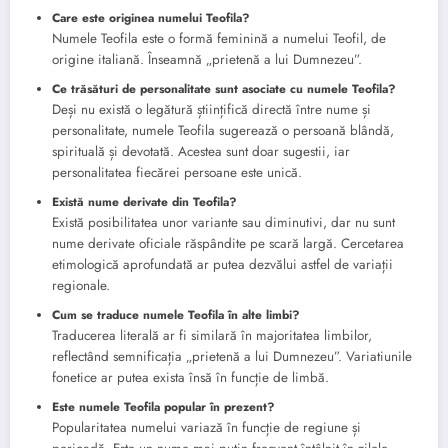
Care este originea numelui Teofila?
Numele Teofila este o formă feminină a numelui Teofil, de
origine italiană. Înseamnă „prietenă a lui Dumnezeu”.
Ce trăsături de personalitate sunt asociate cu numele Teofila?
Deși nu există o legătură științifică directă între nume și
personalitate, numele Teofila sugerează o persoană blândă,
spirituală și devotată. Acestea sunt doar sugestii, iar
personalitatea fiecărei persoane este unică.
Există nume derivate din Teofila?
Există posibilitatea unor variante sau diminutivi, dar nu sunt
nume derivate oficiale răspândite pe scară largă. Cercetarea
etimologică aprofundată ar putea dezvălui astfel de variații
regionale.
Cum se traduce numele Teofila în alte limbi?
Traducerea literală ar fi similară în majoritatea limbilor,
reflectând semnificația „prietenă a lui Dumnezeu”. Variatiunile
fonetice ar putea exista însă în funcție de limbă.
Este numele Teofila popular în prezent?
Popularitatea numelui variază în funcție de regiune și