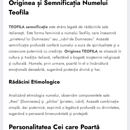
Originea și Semnificația Numelui
Teofila
TEOFILA semnificație
este strâns legată de rădăcinile sale
italienești. Este forma feminină a numelui Teofilo, care înseamnă
„prietenul lui Dumnezeu” sau „iubit de Dumnezeu”. Această
semnificație profundă conferă numelui o aura de spiritualitate și o
conexiune puternică cu credința.
Originea TEOFILA
se situează în
cultura și tradiția italiană, reflectând o bogată moștenire religioasă
și culturală. Numele, prin urmare, poartă în el o încărcătură
emoțională deosebită, sugerând protecție divină și har.
Rădăcini Etimologice
Analizând etimologia numelui, observăm componentele sale:
„theo” (Dumnezeu) și „philos” (prieten, iubit). Această combinație
simplă, dar puternică, exprimă o legătură profundă cu divinitatea,
sugerând o persoană binecuvântată și protejată.
Personalitatea Cei care Poartă