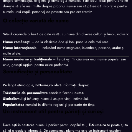
despre semnificația, originea și etimologia numelor. Este locul ideal pentru oricine
dorește să afle mai multe despre propriul
nume
sau să găsească inspirație pentru
numele unui copil, personaj de poveste sau proiect creativ.
O colecție variată de nume
Site-ul cuprinde o bază de date vastă, cu nume din diverse culturi și limbi, inclusiv:
Nume românești
– de la clasicele Ana și Ion, până la cele mai rare.
Nume internaționale
– incluzând nume maghiare, islandeze, persane, arabe și
multe altele.
Nume moderne și tradiționale
– fie că ești în căutarea unui
nume
popular sau
unic, găsești opțiuni pentru orice preferință.
Semnificație și personalitate
Pe lângă etimologie,
E-Nume.ro
oferă informații despre:
Trăsăturile de personalitate
asociate fiecărui
nume
.
Simbolismul
și influența numelui asupra vieții individului.
Popularitatea
numelui în diferite regiuni și perioade de timp.
Un instrument util pentru părinți și curioși
Dacă ești în căutarea numelui perfect pentru copilul tău,
E-Nume.ro
te poate ajuta
să iei o decizie informată. De asemenea, platforma este un instrument excelent