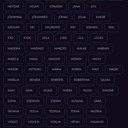
HEYDAR
IHSAN
IONATAN
JANA
JUN
JÓHANNA
JÓHANNES
JÓNAS
JÚLIA
KAEDE
KATSUMI
KEI
KHURSHID
KIN
KOHAKU
KOU
KYO
KYOU
LEILA
LIAM
LILA
LÚCÁS
MADOKA
MAGNUS
MAKOTO
MALAK
MARIAN
MARICA
MASA
MASUMI
MERIKH
MICHI
MINORI
MITSURU
MÁRIA
MÁRTA
NAO
NAOKI
NATÁLIA
RENÁTA
ROBERTA
ROBERTINA
SALMA
SAMI
SAVA
SHADI
SHEBA
SILVIA
SIMONE
SOFIA
STEFANÍA
STEFÁN
SUSANA
SÁRA
TATIANA
TECLA
TEOFILA
TONIA
VALÉRIA
VIGGÓ
VIOLETA
VITALIA
XÉNIA
YASAMIN