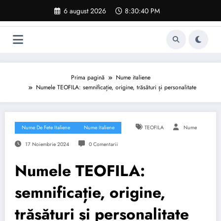
Sari
6 august 2026
8:30:41 PM
la
conținut
Prima pagină
Nume italiene
Numele TEOFILA: semnificație, origine, trăsături și personalitate
Nume De Fete Italiene
Nume Italiene
TEOFILA
Nume
17 Noiembrie 2024
0 Comentarii
Numele TEOFILA:
semnificație, origine,
trăsături și personalitate