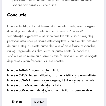
perioadă. Este un nume mai puțin frecvent întâlnit în zilele
noastre comparativ cu alte nume.
Concluzie
Numele Teofila, o formă feminină a numelui Teofil, are o origine
italiană și semnifică „prietenă a lui Dumnezeu”. Această
semnificație sugerează o personalitate blândă și spirituală, deși
personalitatea unei persoane este complexă și nu este definită doar
de nume. Deși nu există nume derivate oficiale foarte răspândite,
variații regionale sau diminutivi ar putea exista. În concluzie,
Teofila este un nume cu o semnificație frumoasă și o istorie bogată,
deși relativ puțin frecvent în zilele noastre.
Numele TATIANA: semnificație in Italia
Numele SYLVANA: semnificație, origine, trăsături și personalitate
Numele SUSANA: semnificație, origine, trăsături și personalitate
Numele STEFANIA: semnificație in Italia
Numele SONIA: semnificație, origine, trăsături și personalitate
Etichetă
TEOFILA