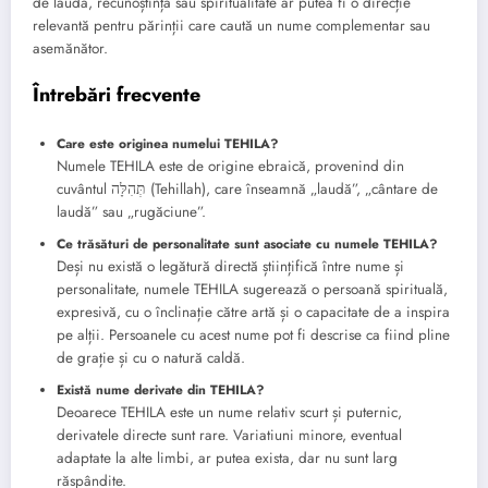
de laudă, recunoștință sau spiritualitate ar putea fi o direcție
relevantă pentru părinții care caută un nume complementar sau
asemănător.
Întrebări frecvente
Care este originea numelui TEHILA?
Numele TEHILA este de origine ebraică, provenind din
cuvântul תְּהִלָּה (Tehillah), care înseamnă „laudă”, „cântare de
laudă” sau „rugăciune”.
Ce trăsături de personalitate sunt asociate cu numele TEHILA?
Deși nu există o legătură directă științifică între nume și
personalitate, numele TEHILA sugerează o persoană spirituală,
expresivă, cu o înclinație către artă și o capacitate de a inspira
pe alții. Persoanele cu acest nume pot fi descrise ca fiind pline
de grație și cu o natură caldă.
Există nume derivate din TEHILA?
Deoarece TEHILA este un nume relativ scurt și puternic,
derivatele directe sunt rare. Variatiuni minore, eventual
adaptate la alte limbi, ar putea exista, dar nu sunt larg
răspândite.