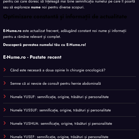
pentru cei care doresc să înțeleagă mai bine semnificația numelui pe care îl poartă
sau să exploreze
nume
noi pentru diverse scopuri.
Optimizare constantă și informații de actualitate
E-Nume.ro
este actualizat frecvent, adăugând constant noi nume și informații
pentru a rămâne relevant și complet.
Descoperă povestea numelui tău cu
E-Nume.ro
!
E-Nume.ro - Postate recent
Când este necesară a doua opinie în chirurgie oncologică?
Semne că ai nevoie de consult pentru hernie abdominală
Numele YUSUF: semnificație, origine, trăsături și personalitate
Numele YUSSUF: semnificație, origine, trăsături și personalitate
Numele YUSHUA: semnificație, origine, trăsături și personalitate
Numele YUSEF: semnificație, origine, trăsături și personalitate