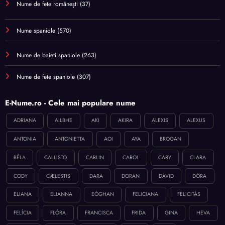
Nume de fete românești
(37)
Nume spaniole
(570)
Nume de baieti spaniole
(263)
Nume de fete spaniole
(307)
E-Nume.ro - Cele mai populare nume
ADRIANA
AILBHE
AKI
AKIRA
ALEXIS
ALEXUS
ANTONIA
ANTONIETTA
AOI
AYA
BROGAN
BÉLA
CALLISTO
CARLIN
CAROL
CARY
CLARA
CODY
CÆLESTIS
DARA
DORAN
DÁVID
DÓRA
ELIANA
ELIANNA
EÓGHAN
FELICIANA
FELICITÁS
FELÍCIA
FLÓRA
FRANCISCA
FRIDA
GINA
HEVA