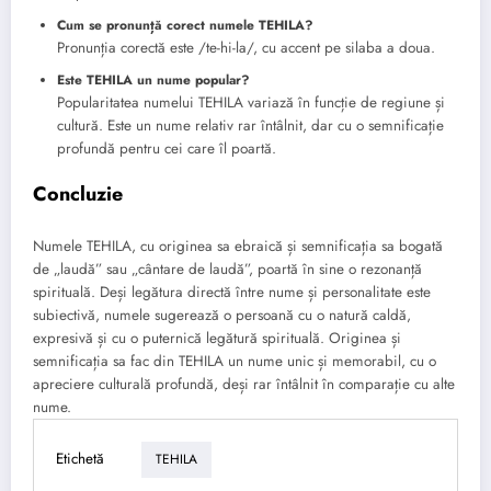
Cum se pronunță corect numele TEHILA?
Pronunția corectă este /te-hi-la/, cu accent pe silaba a doua.
Este TEHILA un nume popular?
Popularitatea numelui TEHILA variază în funcție de regiune și
cultură. Este un nume relativ rar întâlnit, dar cu o semnificație
profundă pentru cei care îl poartă.
Concluzie
Numele TEHILA, cu originea sa ebraică și semnificația sa bogată
de „laudă” sau „cântare de laudă”, poartă în sine o rezonanță
spirituală. Deși legătura directă între nume și personalitate este
subiectivă, numele sugerează o persoană cu o natură caldă,
expresivă și cu o puternică legătură spirituală. Originea și
semnificația sa fac din TEHILA un nume unic și memorabil, cu o
apreciere culturală profundă, deși rar întâlnit în comparație cu alte
nume.
Etichetă
TEHILA