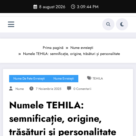
Sari
8 august 2026
3:09:45 PM
la
conținut
Prima pagină
Nume evreiești
Numele TEHILA: semnificație, origine, trăsături și personalitate
Nume De Fete Evreiești
Nume Evreiești
TEHILA
Nume
7 Noiembrie 2025
0 Comentarii
Numele TEHILA:
semnificație, origine,
trăsături și personalitate