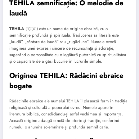
TEHILA semnificație: O melodie de
laudă
TEHILA
(תְּהִלָּה) este un nume de origine ebraică, cu o
semnificație profundă și spirituală. Traducerea sa literală este
„laudă”, „cântare de laudă” sau „rugăciune”. Numele evocă
imaginea unei expresii sincere de recunoștință și adorație,
sugerând o personalitate cu o legătură puternică cu spiritualitatea
și o capacitate de a găsi bucurie în lucrurile simple.
Originea TEHILA: Rădăcini ebraice
bogate
Rădăcinile ebraice ale numelui TEHILA îl plasează ferm în tradiția
religioasă și culturală a poporului evreu. Numele apare în
literatura biblică, consolidându-și astfel vechimea și importanța.
Această origine adaugă o notă de istorie și tradiție, conferind
numelui o anumită solemnitate și profundă semnificație.