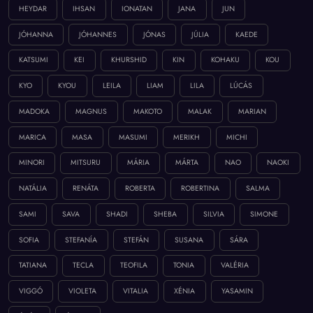
HEYDAR
IHSAN
IONATAN
JANA
JUN
JÓHANNA
JÓHANNES
JÓNAS
JÚLIA
KAEDE
KATSUMI
KEI
KHURSHID
KIN
KOHAKU
KOU
KYO
KYOU
LEILA
LIAM
LILA
LÚCÁS
MADOKA
MAGNUS
MAKOTO
MALAK
MARIAN
MARICA
MASA
MASUMI
MERIKH
MICHI
MINORI
MITSURU
MÁRIA
MÁRTA
NAO
NAOKI
NATÁLIA
RENÁTA
ROBERTA
ROBERTINA
SALMA
SAMI
SAVA
SHADI
SHEBA
SILVIA
SIMONE
SOFIA
STEFANÍA
STEFÁN
SUSANA
SÁRA
TATIANA
TECLA
TEOFILA
TONIA
VALÉRIA
VIGGÓ
VIOLETA
VITALIA
XÉNIA
YASAMIN