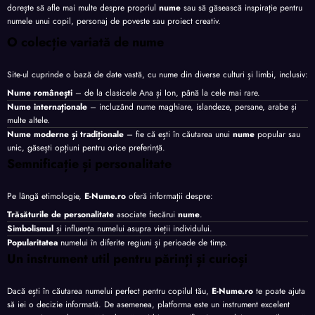
dorește să afle mai multe despre propriul
nume
sau să găsească inspirație pentru
numele unui copil, personaj de poveste sau proiect creativ.
O colecție variată de nume
Site-ul cuprinde o bază de date vastă, cu nume din diverse culturi și limbi, inclusiv:
Nume românești
– de la clasicele Ana și Ion, până la cele mai rare.
Nume internaționale
– incluzând nume maghiare, islandeze, persane, arabe și
multe altele.
Nume moderne și tradiționale
– fie că ești în căutarea unui
nume
popular sau
unic, găsești opțiuni pentru orice preferință.
Semnificație și personalitate
Pe lângă etimologie,
E-Nume.ro
oferă informații despre:
Trăsăturile de personalitate
asociate fiecărui
nume
.
Simbolismul
și influența numelui asupra vieții individului.
Popularitatea
numelui în diferite regiuni și perioade de timp.
Un instrument util pentru părinți și curioși
Dacă ești în căutarea numelui perfect pentru copilul tău,
E-Nume.ro
te poate ajuta
să iei o decizie informată. De asemenea, platforma este un instrument excelent