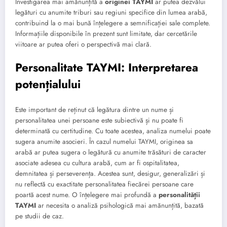
Investigarea mai amănunțită a
originei TAYMI
ar putea dezvălui
legături cu anumite triburi sau regiuni specifice din lumea arabă,
contribuind la o mai bună înțelegere a semnificației sale complete.
Informațiile disponibile în prezent sunt limitate, dar cercetările
viitoare ar putea oferi o perspectivă mai clară.
Personalitate TAYMI: Interpretarea
potențialului
Este important de reținut că legătura dintre un nume și
personalitatea unei persoane este subiectivă și nu poate fi
determinată cu certitudine. Cu toate acestea, analiza numelui poate
sugera anumite asocieri. În cazul numelui TAYMI, originea sa
arabă ar putea sugera o legătură cu anumite trăsături de caracter
asociate adesea cu cultura arabă, cum ar fi ospitalitatea,
demnitatea și perseverența. Acestea sunt, desigur, generalizări și
nu reflectă cu exactitate personalitatea fiecărei persoane care
poartă acest nume. O înțelegere mai profundă a
personalității
TAYMI
ar necesita o analiză psihologică mai amănunțită, bazată
pe studii de caz.