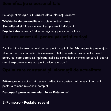
Semnificație și personalitate
Pe lângă etimologie,
E-Nume.ro
oferă informații despre:
Trăsăturile de personalitate
asociate fiecărui
nume
.
Simbolismul
și influența numelui asupra vieții individului.
Popularitatea
numelui în diferite regiuni și perioade de timp.
Un instrument util pentru părinți și curioși
Dacă ești în căutarea numelui perfect pentru copilul tău,
E-Nume.ro
te poate ajuta
să iei o decizie informată. De asemenea, platforma este un instrument excelent
pentru cei care doresc să înțeleagă mai bine semnificația numelui pe care îl poartă
sau să exploreze
nume
noi pentru diverse scopuri.
Optimizare constantă și informații de actualitate
E-Nume.ro
este actualizat frecvent, adăugând constant noi nume și informații
pentru a rămâne relevant și complet.
Descoperă povestea numelui tău cu
E-Nume.ro
!
E-Nume.ro - Postate recent