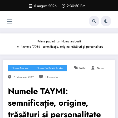
Sari
6 august 2026
2:30:51 PM
la
conținut
Prima pagină
Nume arabesti
Numele TAYMI: semnificație, origine, trăsături și personalitate
Nume Arabesti
Nume De Baieti Arabe
TAYMI
Nume
7 Februarie 2026
0 Comentarii
Numele TAYMI:
semnificație, origine,
trăsături și personalitate