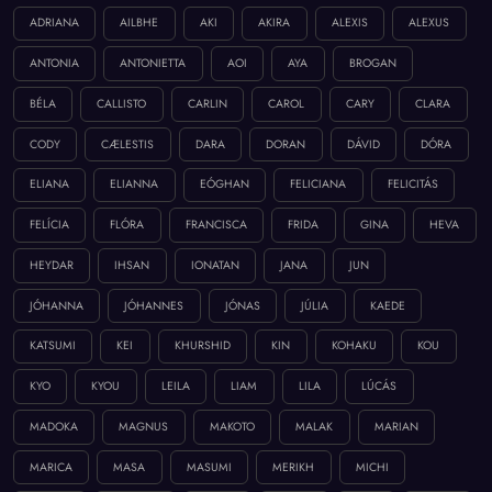
ADRIANA
AILBHE
AKI
AKIRA
ALEXIS
ALEXUS
ANTONIA
ANTONIETTA
AOI
AYA
BROGAN
BÉLA
CALLISTO
CARLIN
CAROL
CARY
CLARA
CODY
CÆLESTIS
DARA
DORAN
DÁVID
DÓRA
ELIANA
ELIANNA
EÓGHAN
FELICIANA
FELICITÁS
FELÍCIA
FLÓRA
FRANCISCA
FRIDA
GINA
HEVA
HEYDAR
IHSAN
IONATAN
JANA
JUN
JÓHANNA
JÓHANNES
JÓNAS
JÚLIA
KAEDE
KATSUMI
KEI
KHURSHID
KIN
KOHAKU
KOU
KYO
KYOU
LEILA
LIAM
LILA
LÚCÁS
MADOKA
MAGNUS
MAKOTO
MALAK
MARIAN
MARICA
MASA
MASUMI
MERIKH
MICHI