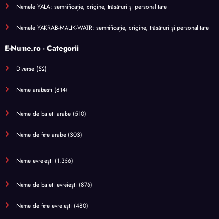
Numele YALA: semnificație, origine, trăsături și personalitate
Numele YAKRAB-MALIK-WATR: semnificație, origine, trăsături și personalitate
E-Nume.ro - Categorii
Diverse
(52)
Nume arabesti
(814)
Nume de baieti arabe
(510)
Nume de fete arabe
(303)
Nume evreiești
(1.356)
Nume de baieti evreiești
(876)
Nume de fete evreiești
(480)