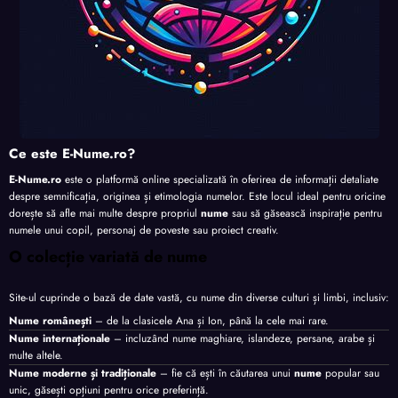
Ce este E-Nume.ro?
E-Nume.ro
este o platformă online specializată în oferirea de informații detaliate
despre semnificația, originea și etimologia numelor. Este locul ideal pentru oricine
dorește să afle mai multe despre propriul
nume
sau să găsească inspirație pentru
numele unui copil, personaj de poveste sau proiect creativ.
O colecție variată de nume
Site-ul cuprinde o bază de date vastă, cu nume din diverse culturi și limbi, inclusiv:
Nume românești
– de la clasicele Ana și Ion, până la cele mai rare.
Nume internaționale
– incluzând nume maghiare, islandeze, persane, arabe și
multe altele.
Nume moderne și tradiționale
– fie că ești în căutarea unui
nume
popular sau
unic, găsești opțiuni pentru orice preferință.