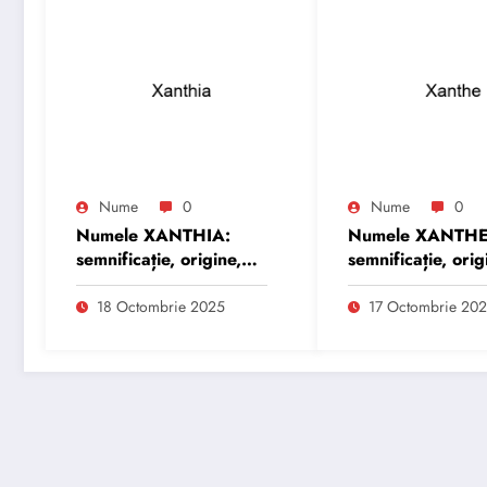
Nume
0
Nume
0
Numele XANTHIA:
Numele XANTHE
semnificație, origine,
semnificație, orig
trăsături și
trăsături și
personalitate
personalitate
18 Octombrie 2025
17 Octombrie 20