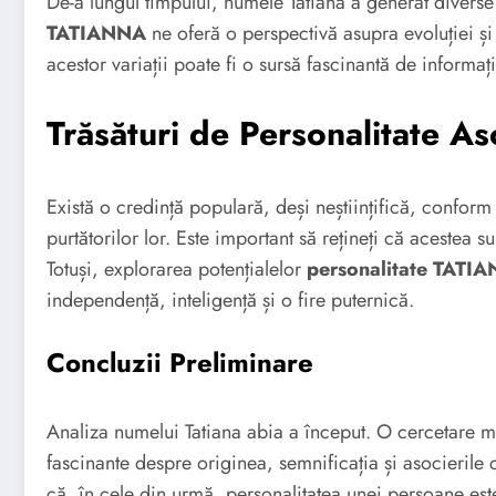
De-a lungul timpului, numele Tatiana a generat diverse
TATIANNA
ne oferă o perspectivă asupra evoluției și 
acestor variații poate fi o sursă fascinantă de informaț
Trăsături de Personalitate A
Există o credință populară, deși neștiințifică, confor
purtătorilor lor. Este important să rețineți că acestea s
Totuși, explorarea potențialelor
personalitate TATI
independență, inteligență și o fire puternică.
Concluzii Preliminare
Analiza numelui Tatiana abia a început. O cercetare ma
fascinante despre originea, semnificația și asocierile 
că, în cele din urmă, personalitatea unei persoane est