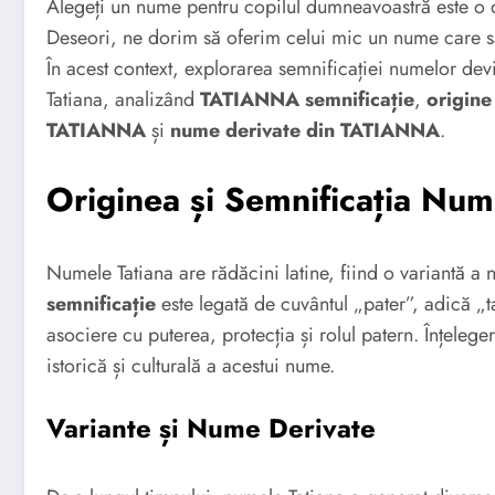
Alegeți un nume pentru copilul dumneavoastră este o d
Deseori, ne dorim să oferim celui mic un nume care să 
În acest context, explorarea semnificației numelor de
Tatiana, analizând
TATIANNA semnificație
,
origin
TATIANNA
și
nume derivate din TATIANNA
.
Originea și Semnificația Num
Numele Tatiana are rădăcini latine, fiind o variantă a
semnificație
este legată de cuvântul „pater”, adică „
asociere cu puterea, protecția și rolul patern. Înțeleg
istorică și culturală a acestui nume.
Variante și Nume Derivate