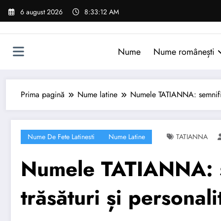
Sari
6 august 2026
8:33:13 AM
la
conținut
Nume
Nume românești
Prima pagină
Nume latine
Numele TATIANNA: semnificaț
Nume De Fete Latinesti
Nume Latine
TATIANNA
Numele TATIANNA: se
trăsături și personali