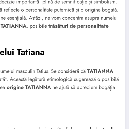
ecizie importantă, plină de semnificație și simbolism.
reflecte o personalitate puternică și o origine bogată.
vine esențială. Astăzi, ne vom concentra asupra numelui
e TATIANNA
, posibile
trăsături de personalitate
elui Tatiana
 numelui masculin Tatius. Se consideră că
TATIANNA
tată”. Această legătură etimologică sugerează o posibilă
erea
origine TATIANNA
ne ajută să apreciem bogăția