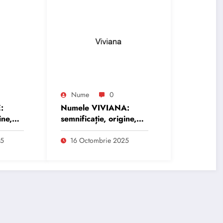
Nume
0
:
Numele VIVIANA:
ine,
semnificație, origine,
trăsături și
personalitate
25
16 Octombrie 2025