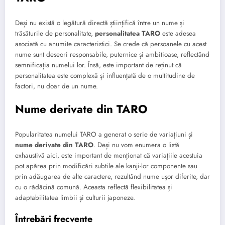
Deși nu există o legătură directă științifică între un nume și
trăsăturile de personalitate,
personalitatea TARO
este adesea
asociată cu anumite caracteristici. Se crede că persoanele cu acest
nume sunt deseori responsabile, puternice și ambitioase, reflectând
semnificația numelui lor. Însă, este important de reținut că
personalitatea este complexă și influențată de o multitudine de
factori, nu doar de un nume.
Nume derivate din TARO
Popularitatea numelui TARO a generat o serie de variațiuni și
nume derivate din TARO
. Deși nu vom enumera o listă
exhaustivă aici, este important de menționat că variațiile acestuia
pot apărea prin modificări subtile ale kanji-lor componente sau
prin adăugarea de alte caractere, rezultând nume ușor diferite, dar
cu o rădăcină comună. Aceasta reflectă flexibilitatea și
adaptabilitatea limbii și culturii japoneze.
Întrebări frecvente