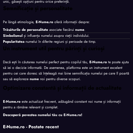
unic, găsești opțiuni pentru orice preferință.
Semnificație și personalitate
Pe lângă etimologie,
E-Nume.ro
oferă informații despre:
Trăsăturile de personalitate
asociate fiecărui
nume
.
Simbolismul
și influența numelui asupra vieții individului.
Popularitatea
numelui în diferite regiuni și perioade de timp.
Un instrument util pentru părinți și curioși
Dacă ești în căutarea numelui perfect pentru copilul tău,
E-Nume.ro
te poate ajuta
să iei o decizie informată. De asemenea, platforma este un instrument excelent
pentru cei care doresc să înțeleagă mai bine semnificația numelui pe care îl poartă
sau să exploreze
nume
noi pentru diverse scopuri.
Optimizare constantă și informații de actualitate
E-Nume.ro
este actualizat frecvent, adăugând constant noi nume și informații
pentru a rămâne relevant și complet.
Descoperă povestea numelui tău cu
E-Nume.ro
!
E-Nume.ro - Postate recent