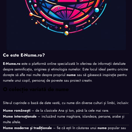
Ce este E-Nume.ro?
E-Nume.ro
este o platformă online specializată în oferirea de informații detaliate
despre semnificația, originea și etimologia numelor. Este locul ideal pentru oricine
dorește să afle mai multe despre propriul
nume
sau să găsească inspirație pentru
numele unui copil, personaj de poveste sau proiect creativ.
O colecție variată de nume
Site-ul cuprinde o bază de date vastă, cu nume din diverse culturi și limbi, inclusiv:
Nume românești
– de la clasicele Ana și Ion, până la cele mai rare.
Nume internaționale
– incluzând nume maghiare, islandeze, persane, arabe și
multe altele.
Nume moderne și tradiționale
– fie că ești în căutarea unui
nume
popular sau