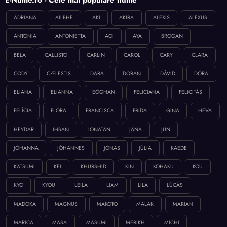
ADRIANA
AILBHE
AKI
AKIRA
ALEXIS
ALEXUS
ANTONIA
ANTONIETTA
AOI
AYA
BROGAN
BÉLA
CALLISTO
CARLIN
CAROL
CARY
CLARA
CODY
CÆLESTIS
DARA
DORAN
DÁVID
DÓRA
ELIANA
ELIANNA
EÓGHAN
FELICIANA
FELICITÁS
FELÍCIA
FLÓRA
FRANCISCA
FRIDA
GINA
HEVA
HEYDAR
IHSAN
IONATAN
JANA
JUN
JÓHANNA
JÓHANNES
JÓNAS
JÚLIA
KAEDE
KATSUMI
KEI
KHURSHID
KIN
KOHAKU
KOU
KYO
KYOU
LEILA
LIAM
LILA
LÚCÁS
MADOKA
MAGNUS
MAKOTO
MALAK
MARIAN
MARICA
MASA
MASUMI
MERIKH
MICHI