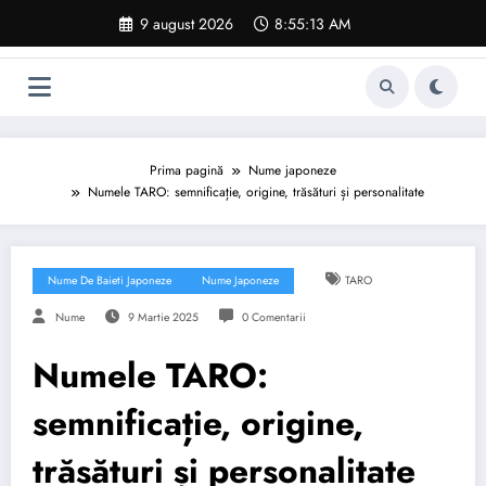
Sari
9 august 2026
8:55:14 AM
la
conținut
Prima pagină
Nume japoneze
Numele TARO: semnificație, origine, trăsături și personalitate
Nume De Baieti Japoneze
Nume Japoneze
TARO
Nume
9 Martie 2025
0 Comentarii
Numele TARO:
semnificație, origine,
trăsături și personalitate