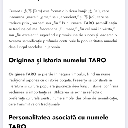
Cuvântul 太郎 (Tarō) este format din două kanji: 太 (tai), care
înseamnă „mare,” „gros,” sau „abundent,” și 郎 (rō), care se
traduce prin „bărbat” sau „fiu.” Prin urmare,
TARO semnificația
se traduce cel mai frecvent ca „fiu mare,” „fiu cel mai în vârstă,”
sau „fiu excelent,” sugerând o promisiune de succes și leadership.
Această semnificație profundă contribuie la popularitatea numelui
de-a lungul secolelor în Japonia.
Originea și istoria numelui TARO
Originea TARO
se pierde în negura timpului, fiind un nume
tradițional japonez cu o istorie bogată. Prezența sa constantă în
literatura și cultura populară japoneză de-a lungul istoriei confirmă
vechimea și importanța sa. Utilizarea sa extinsă reflectă o
preferință culturală pentru nume simple, dar pline de semnificație,
care transmit valori tradiționale.
Personalitatea asociată cu numele
TARO