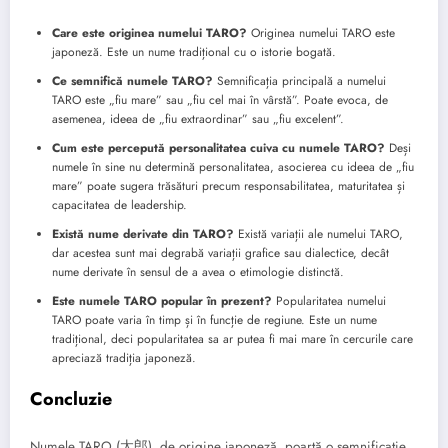
Care este originea numelui TARO?
Originea numelui TARO este
japoneză. Este un nume tradițional cu o istorie bogată.
Ce semnifică numele TARO?
Semnificația principală a numelui
TARO este „fiu mare” sau „fiu cel mai în vârstă”. Poate evoca, de
asemenea, ideea de „fiu extraordinar” sau „fiu excelent”.
Cum este percepută personalitatea cuiva cu numele TARO?
Deși
numele în sine nu determină personalitatea, asocierea cu ideea de „fiu
mare” poate sugera trăsături precum responsabilitatea, maturitatea și
capacitatea de leadership.
Există nume derivate din TARO?
Există variații ale numelui TARO,
dar acestea sunt mai degrabă variații grafice sau dialectice, decât
nume derivate în sensul de a avea o etimologie distinctă.
Este numele TARO popular în prezent?
Popularitatea numelui
TARO poate varia în timp și în funcție de regiune. Este un nume
tradițional, deci popularitatea sa ar putea fi mai mare în cercurile care
apreciază tradiția japoneză.
Concluzie
Numele TARO (太郎), de origine japoneză, poartă o semnificație