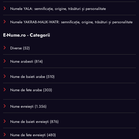
Numele YALA: semnificație, origine, trăsături și personalitate
Numele YAKRAB-MALIK-WATR: semnificație, origine, trăsături și personalitate
E-Nume.ro - Categorii
Diverse
(52)
Nume arabesti
(814)
Nume de baieti arabe
(510)
Nume de fete arabe
(303)
Nume evreiești
(1.356)
Nume de baieti evreiești
(876)
Nume de fete evreiești
(480)