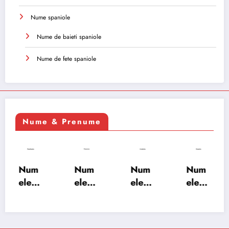
Nume spaniole
Nume de baieti spaniole
Nume de fete spaniole
Nume & Prenume
Num
Num
Num
Num
ele
ele
ele
ele
XSAY
URV
SRA
SOH
ARS
AKS
OSH
RAB:
A:
HA:
A:
semn