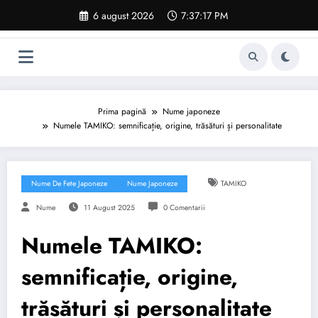
Sari
6 august 2026
7:37:18 PM
la
conținut
Prima pagină
Nume japoneze
Numele TAMIKO: semnificație, origine, trăsături și personalitate
Nume De Fete Japoneze
Nume Japoneze
TAMIKO
Nume
11 August 2025
0 Comentarii
Numele TAMIKO:
semnificație, origine,
trăsături și personalitate