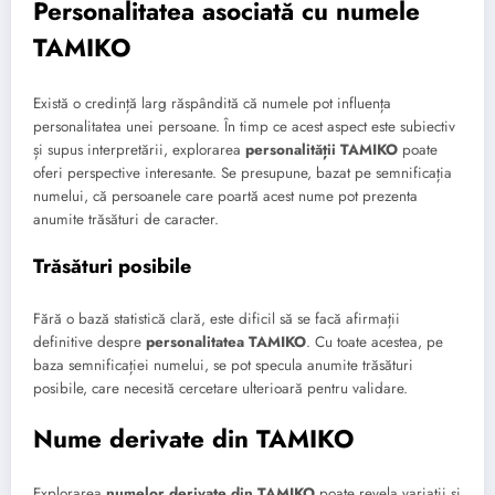
Personalitatea asociată cu numele
TAMIKO
Există o credință larg răspândită că numele pot influența
personalitatea unei persoane. În timp ce acest aspect este subiectiv
și supus interpretării, explorarea
personalității TAMIKO
poate
oferi perspective interesante. Se presupune, bazat pe semnificația
numelui, că persoanele care poartă acest nume pot prezenta
anumite trăsături de caracter.
Trăsături posibile
Fără o bază statistică clară, este dificil să se facă afirmații
definitive despre
personalitatea TAMIKO
. Cu toate acestea, pe
baza semnificației numelui, se pot specula anumite trăsături
posibile, care necesită cercetare ulterioară pentru validare.
Nume derivate din TAMIKO
Explorarea
numelor derivate din TAMIKO
poate revela variații și