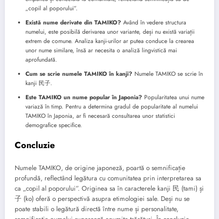
„copil al poporului”.
Există nume derivate din TAMIKO?
Având în vedere structura
numelui, este posibilă derivarea unor variante, deși nu există variații
extrem de comune. Analiza kanji-urilor ar putea conduce la crearea
unor nume similare, însă ar necesita o analiză lingvistică mai
aprofundată.
Cum se scrie numele TAMIKO în kanji?
Numele TAMIKO se scrie în
kanji 民子.
Este TAMIKO un nume popular în Japonia?
Popularitatea unui nume
variază în timp. Pentru a determina gradul de popularitate al numelui
TAMIKO în Japonia, ar fi necesară consultarea unor statistici
demografice specifice.
Concluzie
Numele TAMIKO, de origine japoneză, poartă o semnificație
profundă, reflectând legătura cu comunitatea prin interpretarea sa
ca „copil al poporului”. Originea sa în caracterele kanji 民 (tami) și
子 (ko) oferă o perspectivă asupra etimologiei sale. Deși nu se
poate stabili o legătură directă între nume și personalitate,