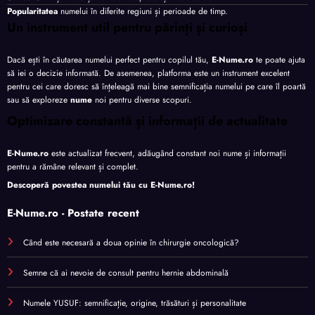
Popularitatea
numelui în diferite regiuni și perioade de timp.
Un instrument util pentru părinți și curioși
Dacă ești în căutarea numelui perfect pentru copilul tău,
E-Nume.ro
te poate ajuta
să iei o decizie informată. De asemenea, platforma este un instrument excelent
pentru cei care doresc să înțeleagă mai bine semnificația numelui pe care îl poartă
sau să exploreze
nume
noi pentru diverse scopuri.
Optimizare constantă și informații de actualitate
E-Nume.ro
este actualizat frecvent, adăugând constant noi nume și informații
pentru a rămâne relevant și complet.
Descoperă povestea numelui tău cu
E-Nume.ro
!
E-Nume.ro - Postate recent
Când este necesară a doua opinie în chirurgie oncologică?
Semne că ai nevoie de consult pentru hernie abdominală
Numele YUSUF: semnificație, origine, trăsături și personalitate