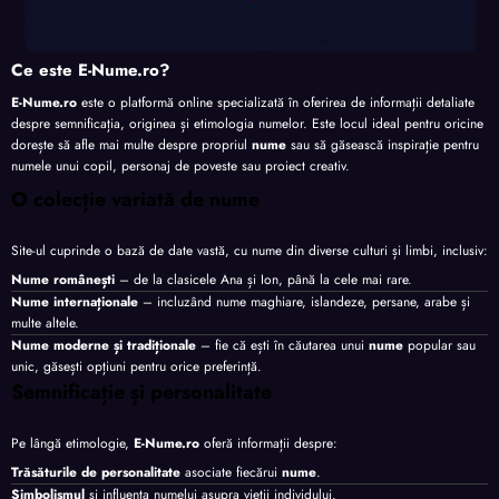
Ce este E-Nume.ro?
E-Nume.ro
este o platformă online specializată în oferirea de informații detaliate
despre semnificația, originea și etimologia numelor. Este locul ideal pentru oricine
dorește să afle mai multe despre propriul
nume
sau să găsească inspirație pentru
numele unui copil, personaj de poveste sau proiect creativ.
O colecție variată de nume
Site-ul cuprinde o bază de date vastă, cu nume din diverse culturi și limbi, inclusiv:
Nume românești
– de la clasicele Ana și Ion, până la cele mai rare.
Nume internaționale
– incluzând nume maghiare, islandeze, persane, arabe și
multe altele.
Nume moderne și tradiționale
– fie că ești în căutarea unui
nume
popular sau
unic, găsești opțiuni pentru orice preferință.
Semnificație și personalitate
Pe lângă etimologie,
E-Nume.ro
oferă informații despre:
Trăsăturile de personalitate
asociate fiecărui
nume
.
Simbolismul
și influența numelui asupra vieții individului.