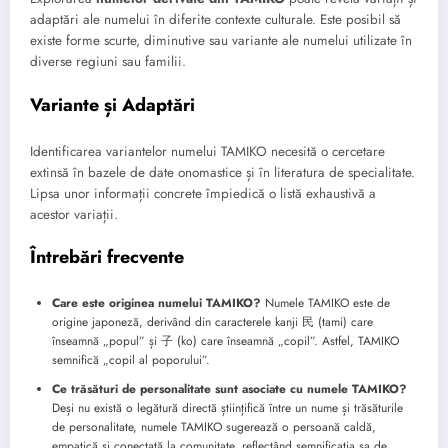
adaptări ale numelui în diferite contexte culturale. Este posibil să
existe forme scurte, diminutive sau variante ale numelui utilizate în
diverse regiuni sau familii.
Variante și Adaptări
Identificarea variantelor numelui TAMIKO necesită o cercetare
extinsă în bazele de date onomastice și în literatura de specialitate.
Lipsa unor informații concrete împiedică o listă exhaustivă a
acestor variații.
Întrebări frecvente
Care este originea numelui TAMIKO?
Numele TAMIKO este de
origine japoneză, derivând din caracterele kanji 民 (tami) care
înseamnă „popul” și 子 (ko) care înseamnă „copil”. Astfel, TAMIKO
semnifică „copil al poporului”.
Ce trăsături de personalitate sunt asociate cu numele TAMIKO?
Deși nu există o legătură directă științifică între un nume și trăsăturile
de personalitate, numele TAMIKO sugerează o persoană caldă,
empatică și conectată la comunitate, reflectând semnificația sa de