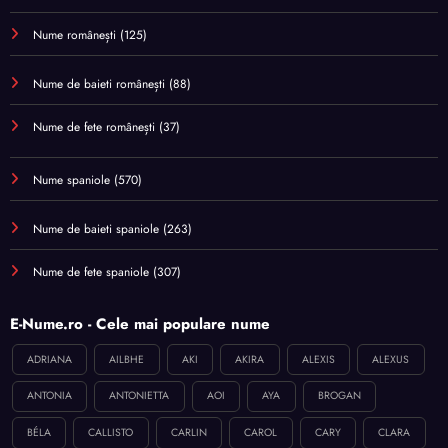
Nume românești
(125)
Nume de baieti românești
(88)
Nume de fete românești
(37)
Nume spaniole
(570)
Nume de baieti spaniole
(263)
Nume de fete spaniole
(307)
E-Nume.ro - Cele mai populare nume
ADRIANA
AILBHE
AKI
AKIRA
ALEXIS
ALEXUS
ANTONIA
ANTONIETTA
AOI
AYA
BROGAN
BÉLA
CALLISTO
CARLIN
CAROL
CARY
CLARA