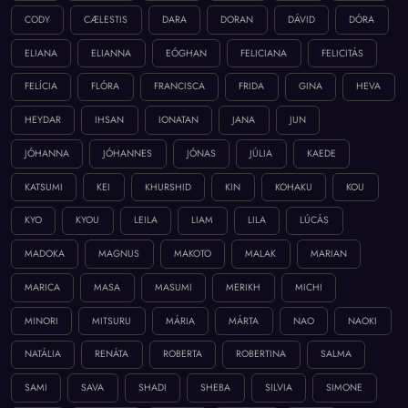
CODY
CÆLESTIS
DARA
DORAN
DÁVID
DÓRA
ELIANA
ELIANNA
EÓGHAN
FELICIANA
FELICITÁS
FELÍCIA
FLÓRA
FRANCISCA
FRIDA
GINA
HEVA
HEYDAR
IHSAN
IONATAN
JANA
JUN
JÓHANNA
JÓHANNES
JÓNAS
JÚLIA
KAEDE
KATSUMI
KEI
KHURSHID
KIN
KOHAKU
KOU
KYO
KYOU
LEILA
LIAM
LILA
LÚCÁS
MADOKA
MAGNUS
MAKOTO
MALAK
MARIAN
MARICA
MASA
MASUMI
MERIKH
MICHI
MINORI
MITSURU
MÁRIA
MÁRTA
NAO
NAOKI
NATÁLIA
RENÁTA
ROBERTA
ROBERTINA
SALMA
SAMI
SAVA
SHADI
SHEBA
SILVIA
SIMONE