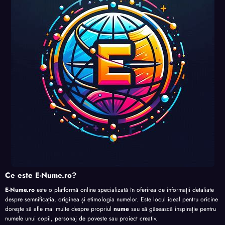
perso
perso
perso
nalita
nalita
nalita
nalita
te
te
te
te
Ce este E-Nume.ro?
E-Nume.ro
este o platformă online specializată în oferirea de informații detaliate
despre semnificația, originea și etimologia numelor. Este locul ideal pentru oricine
dorește să afle mai multe despre propriul
nume
sau să găsească inspirație pentru
numele unui copil, personaj de poveste sau proiect creativ.