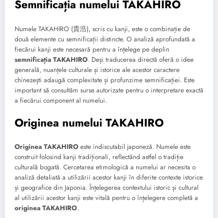
Semnificația numelui TAKAHIRO
Numele TAKAHIRO (貴浩), scris cu kanji, este o combinație de
două elemente cu semnificații distincte. O analiză aprofundată a
fiecărui kanji este necesară pentru a înțelege pe deplin
semnificația TAKAHIRO
. Deși traducerea directă oferă o idee
generală, nuanțele culturale și istorice ale acestor caractere
chinezești adaugă complexitate și profunzime semnificației. Este
important să consultăm surse autorizate pentru o interpretare exactă
a fiecărui component al numelui.
Originea numelui TAKAHIRO
Originea TAKAHIRO
este indiscutabil japoneză. Numele este
construit folosind kanji tradiționali, reflectând astfel o tradiție
culturală bogată. Cercetarea etimologică a numelui ar necesita o
analiză detaliată a utilizării acestor kanji în diferite contexte istorice
și geografice din Japonia. Înțelegerea contextului istoric și cultural
al utilizării acestor kanji este vitală pentru o înțelegere completă a
originea TAKAHIRO
.