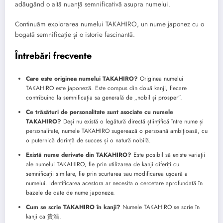
adăugând o altă nuanță semnificativă asupra numelui.
Continuăm explorarea numelui TAKAHIRO, un nume japonez cu o
bogată semnificație și o istorie fascinantă.
Întrebări frecvente
Care este originea numelui TAKAHIRO?
Originea numelui
TAKAHIRO este japoneză. Este compus din două kanji, fiecare
contribuind la semnificația sa generală de „nobil și prosper”.
Ce trăsături de personalitate sunt asociate cu numele
TAKAHIRO?
Deși nu există o legătură directă științifică între nume și
personalitate, numele TAKAHIRO sugerează o persoană ambițioasă, cu
o puternică dorință de succes și o natură nobilă.
Există nume derivate din TAKAHIRO?
Este posibil să existe variații
ale numelui TAKAHIRO, fie prin utilizarea de kanji diferiți cu
semnificații similare, fie prin scurtarea sau modificarea ușoară a
numelui. Identificarea acestora ar necesita o cercetare aprofundată în
bazele de date de nume japoneze.
Cum se scrie TAKAHIRO în kanji?
Numele TAKAHIRO se scrie în
kanji ca 貴浩.