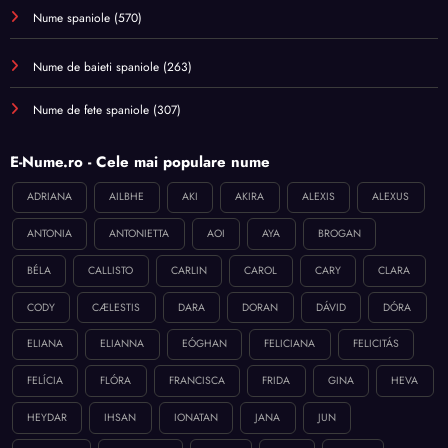
Nume spaniole
(570)
Nume de baieti spaniole
(263)
Nume de fete spaniole
(307)
E-Nume.ro - Cele mai populare nume
ADRIANA
AILBHE
AKI
AKIRA
ALEXIS
ALEXUS
ANTONIA
ANTONIETTA
AOI
AYA
BROGAN
BÉLA
CALLISTO
CARLIN
CAROL
CARY
CLARA
CODY
CÆLESTIS
DARA
DORAN
DÁVID
DÓRA
ELIANA
ELIANNA
EÓGHAN
FELICIANA
FELICITÁS
FELÍCIA
FLÓRA
FRANCISCA
FRIDA
GINA
HEVA
HEYDAR
IHSAN
IONATAN
JANA
JUN