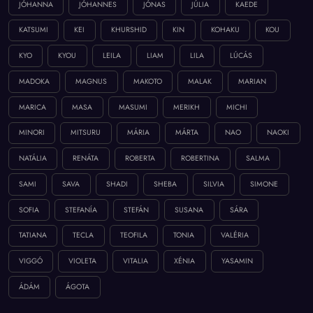
JÓHANNA
JÓHANNES
JÓNAS
JÚLIA
KAEDE
KATSUMI
KEI
KHURSHID
KIN
KOHAKU
KOU
KYO
KYOU
LEILA
LIAM
LILA
LÚCÁS
MADOKA
MAGNUS
MAKOTO
MALAK
MARIAN
MARICA
MASA
MASUMI
MERIKH
MICHI
MINORI
MITSURU
MÁRIA
MÁRTA
NAO
NAOKI
NATÁLIA
RENÁTA
ROBERTA
ROBERTINA
SALMA
SAMI
SAVA
SHADI
SHEBA
SILVIA
SIMONE
SOFIA
STEFANÍA
STEFÁN
SUSANA
SÁRA
TATIANA
TECLA
TEOFILA
TONIA
VALÉRIA
VIGGÓ
VIOLETA
VITALIA
XÉNIA
YASAMIN
ÁDÁM
ÁGOTA