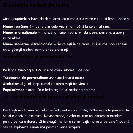
O colecție variată de nume
Site-ul cuprinde o bază de date vastă, cu nume din diverse culturi și limbi, inclusiv:
Nume românești
– de la clasicele Ana și Ion, până la cele mai rare.
Nume internaționale
– incluzând nume maghiare, islandeze, persane, arabe și
multe altele.
Nume moderne și tradiționale
– fie că ești în căutarea unui
nume
popular sau
unic, găsești opțiuni pentru orice preferință.
Semnificație și personalitate
Pe lângă etimologie,
E-Nume.ro
oferă informații despre:
Trăsăturile de personalitate
asociate fiecărui
nume
.
Simbolismul
și influența numelui asupra vieții individului.
Popularitatea
numelui în diferite regiuni și perioade de timp.
Un instrument util pentru părinți și curioși
Dacă ești în căutarea numelui perfect pentru copilul tău,
E-Nume.ro
te poate ajuta
să iei o decizie informată. De asemenea, platforma este un instrument excelent
pentru cei care doresc să înțeleagă mai bine semnificația numelui pe care îl poartă
sau să exploreze
nume
noi pentru diverse scopuri.