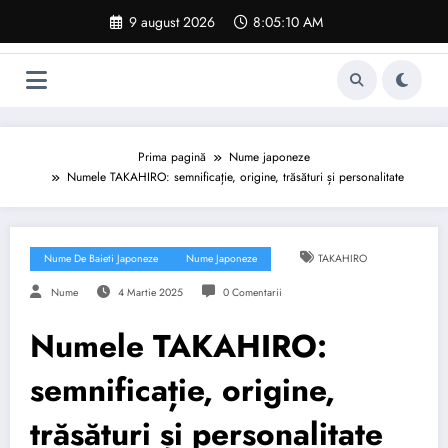
Sari
9 august 2026
8:05:11 AM
la
conținut
Prima pagină
Nume japoneze
Numele TAKAHIRO: semnificație, origine, trăsături și personalitate
Nume De Baieti Japoneze
Nume Japoneze
TAKAHIRO
Nume
4 Martie 2025
0 Comentarii
Numele TAKAHIRO:
semnificație, origine,
trăsături și personalitate