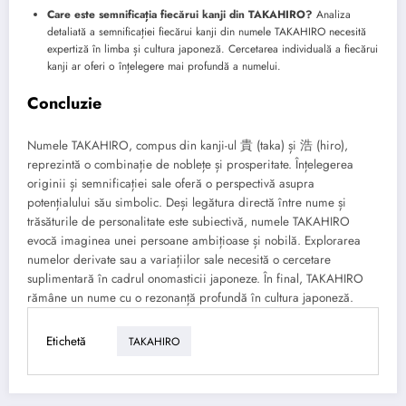
Care este semnificația fiecărui kanji din TAKAHIRO?
Analiza
detaliată a semnificației fiecărui kanji din numele TAKAHIRO necesită
expertiză în limba și cultura japoneză. Cercetarea individuală a fiecărui
kanji ar oferi o înțelegere mai profundă a numelui.
Concluzie
Numele TAKAHIRO, compus din kanji-ul 貴 (taka) și 浩 (hiro),
reprezintă o combinație de noblețe și prosperitate. Înțelegerea
originii și semnificației sale oferă o perspectivă asupra
potențialului său simbolic. Deși legătura directă între nume și
trăsăturile de personalitate este subiectivă, numele TAKAHIRO
evocă imaginea unei persoane ambițioase și nobilă. Explorarea
numelor derivate sau a variațiilor sale necesită o cercetare
suplimentară în cadrul onomasticii japoneze. În final, TAKAHIRO
rămâne un nume cu o rezonanță profundă în cultura japoneză.
Etichetă
TAKAHIRO