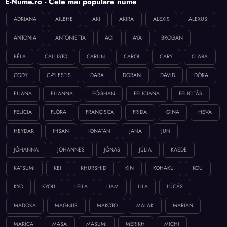
E-Nume.ro - Cele mai populare nume
ADRIANA
AILBHE
AKI
AKIRA
ALEXIS
ALEXUS
ANTONIA
ANTONIETTA
AOI
AYA
BROGAN
BÉLA
CALLISTO
CARLIN
CAROL
CARY
CLARA
CODY
CÆLESTIS
DARA
DORAN
DÁVID
DÓRA
ELIANA
ELIANNA
EÓGHAN
FELICIANA
FELICITÁS
FELÍCIA
FLÓRA
FRANCISCA
FRIDA
GINA
HEVA
HEYDAR
IHSAN
IONATAN
JANA
JUN
JÓHANNA
JÓHANNES
JÓNAS
JÚLIA
KAEDE
KATSUMI
KEI
KHURSHID
KIN
KOHAKU
KOU
KYO
KYOU
LEILA
LIAM
LILA
LÚCÁS
MADOKA
MAGNUS
MAKOTO
MALAK
MARIAN
MARICA
MASA
MASUMI
MERIKH
MICHI