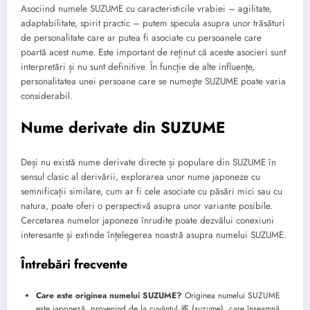
Asociind numele SUZUME cu caracteristicile vrabiei – agilitate,
adaptabilitate, spirit practic – putem specula asupra unor trăsături
de personalitate care ar putea fi asociate cu persoanele care
poartă acest nume. Este important de reținut că aceste asocieri sunt
interpretări și nu sunt definitive. În funcție de alte influențe,
personalitatea unei persoane care se numește SUZUME poate varia
considerabil.
Nume derivate din SUZUME
Deși nu există nume derivate directe și populare din SUZUME în
sensul clasic al derivării, explorarea unor nume japoneze cu
semnificații similare, cum ar fi cele asociate cu păsări mici sau cu
natura, poate oferi o perspectivă asupra unor variante posibile.
Cercetarea numelor japoneze înrudite poate dezvălui conexiuni
interesante și extinde înțelegerea noastră asupra numelui SUZUME.
Întrebări frecvente
Care este originea numelui SUZUME?
Originea numelui SUZUME
este japoneză, provenind de la cuvântul 雀 (suzume), care înseamnă