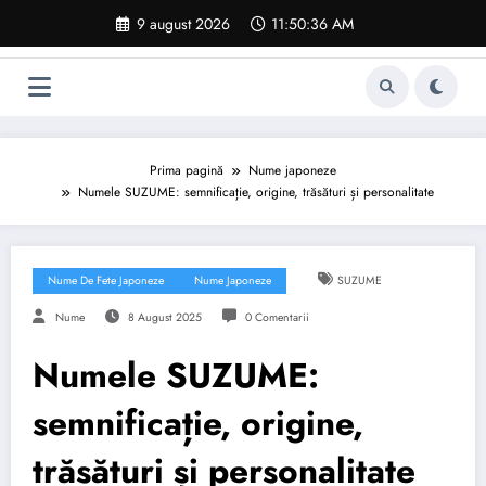
Sari
9 august 2026
11:50:37 AM
la
conținut
Prima pagină
Nume japoneze
Numele SUZUME: semnificație, origine, trăsături și personalitate
Nume De Fete Japoneze
Nume Japoneze
SUZUME
Nume
8 August 2025
0 Comentarii
Numele SUZUME:
semnificație, origine,
trăsături și personalitate