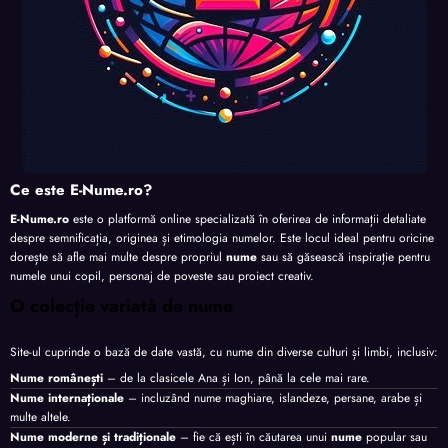
Ce este E-Nume.ro?
E-Nume.ro
este o platformă online specializată în oferirea de informații detaliate
despre semnificația, originea și etimologia numelor. Este locul ideal pentru oricine
dorește să afle mai multe despre propriul
nume
sau să găsească inspirație pentru
numele unui copil, personaj de poveste sau proiect creativ.
O colecție variată de nume
Site-ul cuprinde o bază de date vastă, cu nume din diverse culturi și limbi, inclusiv:
Nume românești
– de la clasicele Ana și Ion, până la cele mai rare.
Nume internaționale
– incluzând nume maghiare, islandeze, persane, arabe și
multe altele.
Nume moderne și tradiționale
– fie că ești în căutarea unui
nume
popular sau