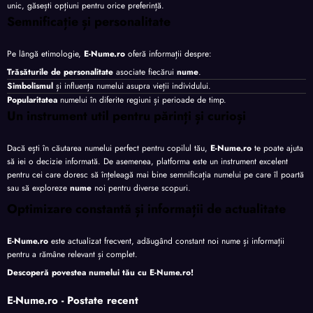
unic, găsești opțiuni pentru orice preferință.
Semnificație și personalitate
Pe lângă etimologie,
E-Nume.ro
oferă informații despre:
Trăsăturile de personalitate
asociate fiecărui
nume
.
Simbolismul
și influența numelui asupra vieții individului.
Popularitatea
numelui în diferite regiuni și perioade de timp.
Un instrument util pentru părinți și curioși
Dacă ești în căutarea numelui perfect pentru copilul tău,
E-Nume.ro
te poate ajuta
să iei o decizie informată. De asemenea, platforma este un instrument excelent
pentru cei care doresc să înțeleagă mai bine semnificația numelui pe care îl poartă
sau să exploreze
nume
noi pentru diverse scopuri.
Optimizare constantă și informații de actualitate
E-Nume.ro
este actualizat frecvent, adăugând constant noi nume și informații
pentru a rămâne relevant și complet.
Descoperă povestea numelui tău cu
E-Nume.ro
!
E-Nume.ro - Postate recent