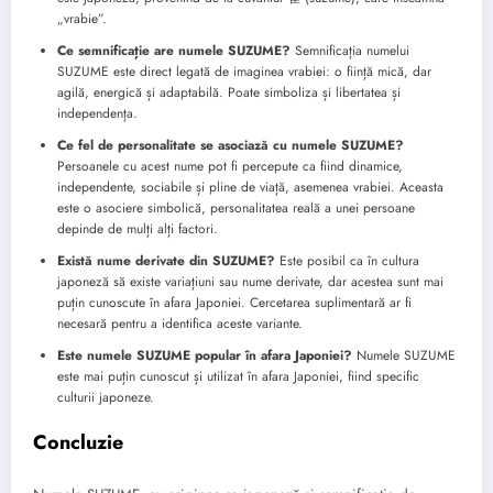
„vrabie”.
Ce semnificație are numele SUZUME?
Semnificația numelui
SUZUME este direct legată de imaginea vrabiei: o ființă mică, dar
agilă, energică și adaptabilă. Poate simboliza și libertatea și
independența.
Ce fel de personalitate se asociază cu numele SUZUME?
Persoanele cu acest nume pot fi percepute ca fiind dinamice,
independente, sociabile și pline de viață, asemenea vrabiei. Aceasta
este o asociere simbolică, personalitatea reală a unei persoane
depinde de mulți alți factori.
Există nume derivate din SUZUME?
Este posibil ca în cultura
japoneză să existe variațiuni sau nume derivate, dar acestea sunt mai
puțin cunoscute în afara Japoniei. Cercetarea suplimentară ar fi
necesară pentru a identifica aceste variante.
Este numele SUZUME popular în afara Japoniei?
Numele SUZUME
este mai puțin cunoscut și utilizat în afara Japoniei, fiind specific
culturii japoneze.
Concluzie