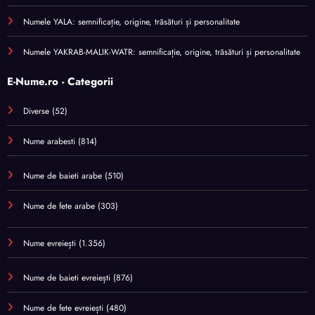
Numele YALA: semnificație, origine, trăsături și personalitate
Numele YAKRAB-MALIK-WATR: semnificație, origine, trăsături și personalitate
E-Nume.ro - Categorii
Diverse
(52)
Nume arabesti
(814)
Nume de baieti arabe
(510)
Nume de fete arabe
(303)
Nume evreiești
(1.356)
Nume de baieti evreiești
(876)
Nume de fete evreiești
(480)