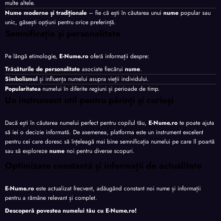
multe altele.
Nume moderne și tradiționale
– fie că ești în căutarea unui
nume
popular sau
unic, găsești opțiuni pentru orice preferință.
Semnificație și personalitate
Pe lângă etimologie,
E-Nume.ro
oferă informații despre:
Trăsăturile de personalitate
asociate fiecărui
nume
.
Simbolismul
și influența numelui asupra vieții individului.
Popularitatea
numelui în diferite regiuni și perioade de timp.
Un instrument util pentru părinți și curioși
Dacă ești în căutarea numelui perfect pentru copilul tău,
E-Nume.ro
te poate ajuta
să iei o decizie informată. De asemenea, platforma este un instrument excelent
pentru cei care doresc să înțeleagă mai bine semnificația numelui pe care îl poartă
sau să exploreze
nume
noi pentru diverse scopuri.
Optimizare constantă și informații de actualitate
E-Nume.ro
este actualizat frecvent, adăugând constant noi nume și informații
pentru a rămâne relevant și complet.
Descoperă povestea numelui tău cu
E-Nume.ro
!