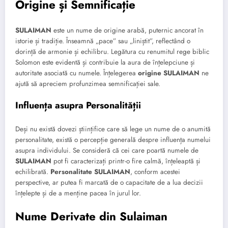
Origine și Semnificație
SULAIMAN
este un nume de origine arabă, puternic ancorat în
istorie și tradiție. Înseamnă „pace” sau „liniștit”, reflectând o
dorință de armonie și echilibru. Legătura cu renumitul rege biblic
Solomon este evidentă și contribuie la aura de înțelepciune și
autoritate asociată cu numele. Înțelegerea
origine SULAIMAN
ne
ajută să apreciem profunzimea semnificației sale.
Influența asupra Personalității
Deși nu există dovezi științifice care să lege un nume de o anumită
personalitate, există o percepție generală despre influența numelui
asupra individului. Se consideră că cei care poartă numele de
SULAIMAN
pot fi caracterizați printr-o fire calmă, înțeleaptă și
echilibrată.
Personalitate SULAIMAN
, conform acestei
perspective, ar putea fi marcată de o capacitate de a lua decizii
înțelepte și de a menține pacea în jurul lor.
Nume Derivate din Sulaiman