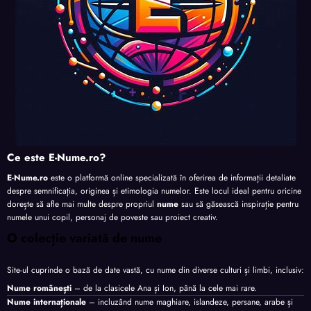
Ce este E-Nume.ro?
E-Nume.ro
este o platformă online specializată în oferirea de informații detaliate
despre semnificația, originea și etimologia numelor. Este locul ideal pentru oricine
dorește să afle mai multe despre propriul
nume
sau să găsească inspirație pentru
numele unui copil, personaj de poveste sau proiect creativ.
O colecție variată de nume
Site-ul cuprinde o bază de date vastă, cu nume din diverse culturi și limbi, inclusiv:
Nume românești
– de la clasicele Ana și Ion, până la cele mai rare.
Nume internaționale
– incluzând nume maghiare, islandeze, persane, arabe și