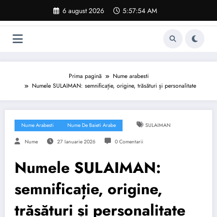
Sari
6 august 2026
5:57:55 AM
la
conținut
Prima pagină
Nume arabesti
Numele SULAIMAN: semnificație, origine, trăsături și personalitate
Nume Arabesti
Nume De Baieti Arabe
SULAIMAN
Nume
27 Ianuarie 2026
0 Comentarii
Numele SULAIMAN:
semnificație, origine,
trăsături și personalitate