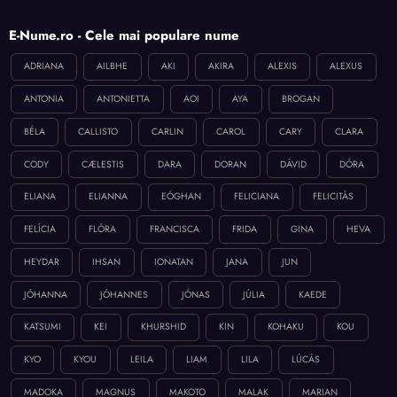
E-Nume.ro - Cele mai populare nume
ADRIANA
AILBHE
AKI
AKIRA
ALEXIS
ALEXUS
ANTONIA
ANTONIETTA
AOI
AYA
BROGAN
BÉLA
CALLISTO
CARLIN
CAROL
CARY
CLARA
CODY
CÆLESTIS
DARA
DORAN
DÁVID
DÓRA
ELIANA
ELIANNA
EÓGHAN
FELICIANA
FELICITÁS
FELÍCIA
FLÓRA
FRANCISCA
FRIDA
GINA
HEVA
HEYDAR
IHSAN
IONATAN
JANA
JUN
JÓHANNA
JÓHANNES
JÓNAS
JÚLIA
KAEDE
KATSUMI
KEI
KHURSHID
KIN
KOHAKU
KOU
KYO
KYOU
LEILA
LIAM
LILA
LÚCÁS
MADOKA
MAGNUS
MAKOTO
MALAK
MARIAN