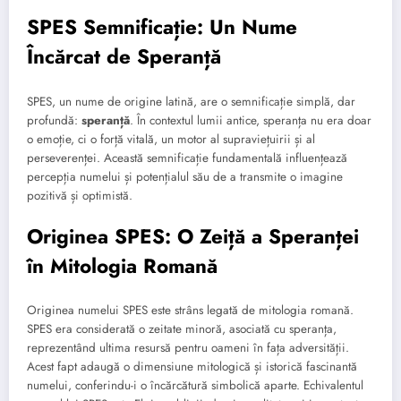
SPES Semnificație: Un Nume
Încărcat de Speranță
SPES, un nume de origine latină, are o semnificație simplă, dar
profundă:
speranță
. În contextul lumii antice, speranța nu era doar
o emoție, ci o forță vitală, un motor al supraviețuirii și al
perseverenței. Această semnificație fundamentală influențează
percepția numelui și potențialul său de a transmite o imagine
pozitivă și optimistă.
Originea SPES: O Zeiță a Speranței
în Mitologia Romană
Originea numelui SPES este strâns legată de mitologia romană.
SPES era considerată o zeitate minoră, asociată cu speranța,
reprezentând ultima resursă pentru oameni în fața adversității.
Acest fapt adaugă o dimensiune mitologică și istorică fascinantă
numelui, conferindu-i o încărcătură simbolică aparte. Echivalentul