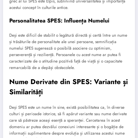
grec al lui SPES este Elpis, subliniind universalitatea și importanța
acestui concept în culturile antice.
Personalitatea SPES: Influența Numelui
Deși este dificil de stabilit o legătură directă și certă între un nume
și trăsăturile de personalitate ale unei persoane, semnificația
numelui SPES sugerează o posibilă asociere cu optimism,
perseverență și reziliență. Persoanele cu acest nume ar putea fi
caracterizate de o atitudine pozitivă față de viață și o capacitate
remarcabilă de a depăși obstacolele.
Nume Derivate din SPES: Variante și
Similarități
Deși SPES este un nume în sine, există posibilitatea ca, în diverse
culturi și perioade istorice, să fi apărut variante sau nume derivate
care să păstreze aceași esență a speranței. Cercetarea în acest
domeniu ar putea dezvălui conexiuni interesante și o bogăție de
informații suplimentare despre evoluția și utilizarea acestui nume