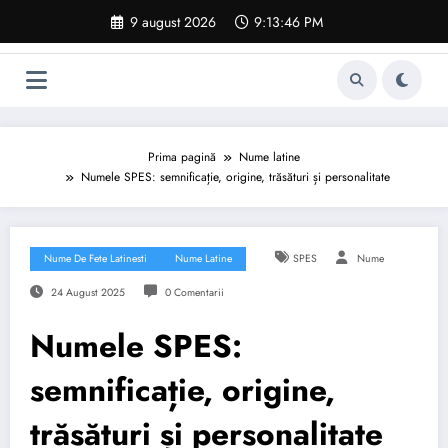
Sari
9 august 2026
9:13:47 PM
la
conținut
Prima pagină
Nume latine
Numele SPES: semnificație, origine, trăsături și personalitate
Nume De Fete Latinesti
Nume Latine
SPES
Nume
24 August 2025
0 Comentarii
Numele SPES:
semnificație, origine,
trăsături și personalitate