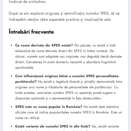
încărcat de simbolism.
După ce am explorat originea și semnificația numelui SPES, să ne
îndreptăm atenția către aspectele practice și implicațiile sale.
Întrebări frecvente
Ce nume derivate din SPES există?
Din păcate, nu există o listă
exhaustivă de nume derivate direct din SPES în limba română. De
obicei, numele sunt adaptate sau inspirate, mai degrabă decât derivate
direct. Cercetarea în acest domeniu necesită o abordare lingvistică
aprofundată.
Cum influențează originea latină a numelui SPES personalitatea
purtătorului?
Nu există o legătură directă și științific demonstrată între
originea unui nume și trăsăturile de personalitate ale purtătorului. Cu
toate acestea, asocierea numelui SPES cu speranța poate sugera o
dispoziție optimistă și o perseverență în fața obstacolelor.
SPES este un nume popular în România?
Nu există date statistice
oficiale care să indice popularitatea numelui SPES în România. Este un
nume rar utilizat.
Există variante ale numelui SPES în alte limbi?
Da, există variante