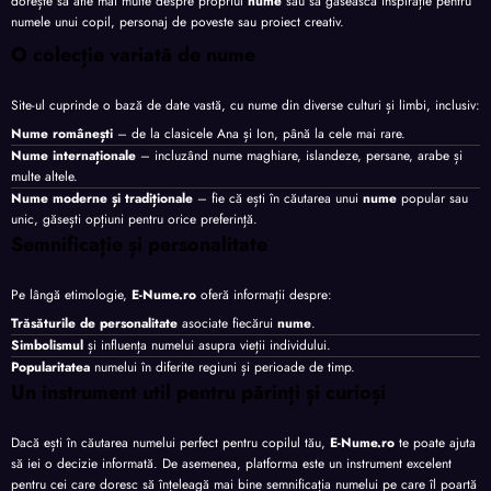
dorește să afle mai multe despre propriul
nume
sau să găsească inspirație pentru
numele unui copil, personaj de poveste sau proiect creativ.
O colecție variată de nume
Site-ul cuprinde o bază de date vastă, cu nume din diverse culturi și limbi, inclusiv:
Nume românești
– de la clasicele Ana și Ion, până la cele mai rare.
Nume internaționale
– incluzând nume maghiare, islandeze, persane, arabe și
multe altele.
Nume moderne și tradiționale
– fie că ești în căutarea unui
nume
popular sau
unic, găsești opțiuni pentru orice preferință.
Semnificație și personalitate
Pe lângă etimologie,
E-Nume.ro
oferă informații despre:
Trăsăturile de personalitate
asociate fiecărui
nume
.
Simbolismul
și influența numelui asupra vieții individului.
Popularitatea
numelui în diferite regiuni și perioade de timp.
Un instrument util pentru părinți și curioși
Dacă ești în căutarea numelui perfect pentru copilul tău,
E-Nume.ro
te poate ajuta
să iei o decizie informată. De asemenea, platforma este un instrument excelent
pentru cei care doresc să înțeleagă mai bine semnificația numelui pe care îl poartă