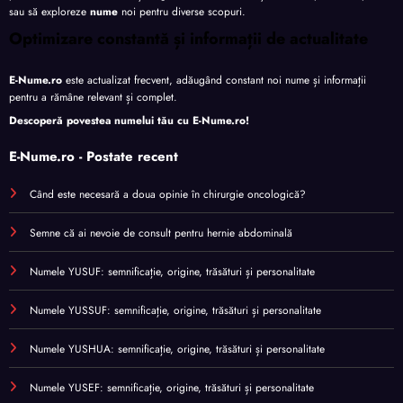
sau să exploreze
nume
noi pentru diverse scopuri.
Optimizare constantă și informații de actualitate
E-Nume.ro
este actualizat frecvent, adăugând constant noi nume și informații
pentru a rămâne relevant și complet.
Descoperă povestea numelui tău cu
E-Nume.ro
!
E-Nume.ro - Postate recent
Când este necesară a doua opinie în chirurgie oncologică?
Semne că ai nevoie de consult pentru hernie abdominală
Numele YUSUF: semnificație, origine, trăsături și personalitate
Numele YUSSUF: semnificație, origine, trăsături și personalitate
Numele YUSHUA: semnificație, origine, trăsături și personalitate
Numele YUSEF: semnificație, origine, trăsături și personalitate