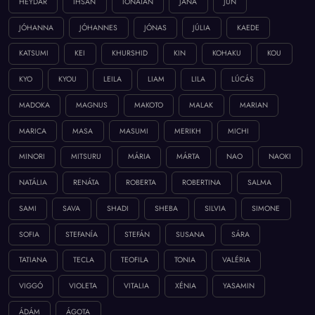
HEYDAR
IHSAN
IONATAN
JANA
JUN
JÓHANNA
JÓHANNES
JÓNAS
JÚLIA
KAEDE
KATSUMI
KEI
KHURSHID
KIN
KOHAKU
KOU
KYO
KYOU
LEILA
LIAM
LILA
LÚCÁS
MADOKA
MAGNUS
MAKOTO
MALAK
MARIAN
MARICA
MASA
MASUMI
MERIKH
MICHI
MINORI
MITSURU
MÁRIA
MÁRTA
NAO
NAOKI
NATÁLIA
RENÁTA
ROBERTA
ROBERTINA
SALMA
SAMI
SAVA
SHADI
SHEBA
SILVIA
SIMONE
SOFIA
STEFANÍA
STEFÁN
SUSANA
SÁRA
TATIANA
TECLA
TEOFILA
TONIA
VALÉRIA
VIGGÓ
VIOLETA
VITALIA
XÉNIA
YASAMIN
ÁDÁM
ÁGOTA