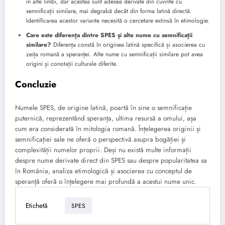
în alte limbi, dar acestea sunt adesea derivate din cuvinte cu
semnificații similare, mai degrabă decât din forma latină directă.
Identificarea acestor variante necesită o cercetare extinsă în etimologie.
Care este diferența dintre SPES și alte nume cu semnificații
similare?
Diferența constă în originea latină specifică și asocierea cu
zeița romană a speranței. Alte nume cu semnificații similare pot avea
origini și conotații culturale diferite.
Concluzie
Numele SPES, de origine latină, poartă în sine o semnificație
puternică, reprezentând speranța, ultima resursă a omului, așa
cum era considerată în mitologia romană. Înțelegerea originii și
semnificației sale ne oferă o perspectivă asupra bogăției și
complexității numelor proprii. Deși nu există multe informații
despre nume derivate direct din SPES sau despre popularitatea sa
în România, analiza etimologică și asocierea cu conceptul de
speranță oferă o înțelegere mai profundă a acestui nume unic.
Etichetă
SPES