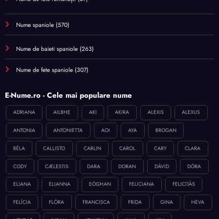
Nume spaniole
(570)
Nume de baieti spaniole
(263)
Nume de fete spaniole
(307)
E-Nume.ro - Cele mai populare nume
ADRIANA
AILBHE
AKI
AKIRA
ALEXIS
ALEXUS
ANTONIA
ANTONIETTA
AOI
AYA
BROGAN
BÉLA
CALLISTO
CARLIN
CAROL
CARY
CLARA
CODY
CÆLESTIS
DARA
DORAN
DÁVID
DÓRA
ELIANA
ELIANNA
EÓGHAN
FELICIANA
FELICITÁS
FELÍCIA
FLÓRA
FRANCISCA
FRIDA
GINA
HEVA