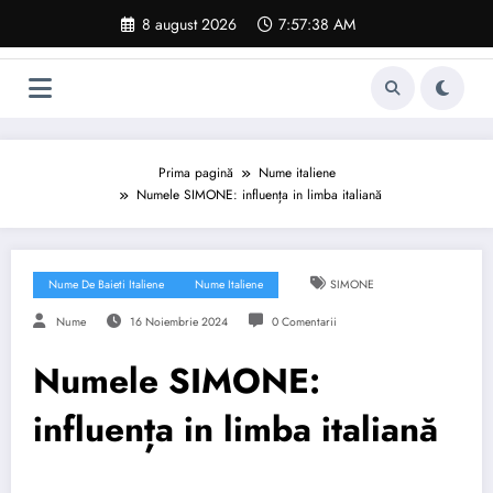
Sari
8 august 2026
7:57:39 AM
la
conținut
Prima pagină
Nume italiene
Numele SIMONE: influența in limba italiană
Nume De Baieti Italiene
Nume Italiene
SIMONE
Nume
16 Noiembrie 2024
0 Comentarii
Numele SIMONE:
influența in limba italiană