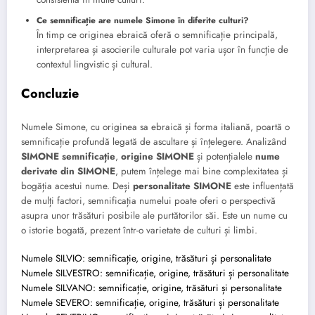
Ce semnificație are numele Simone în diferite culturi?
În timp ce originea ebraică oferă o semnificație principală,
interpretarea și asocierile culturale pot varia ușor în funcție de
contextul lingvistic și cultural.
Concluzie
Numele Simone, cu originea sa ebraică și forma italiană, poartă o
semnificație profundă legată de ascultare și înțelegere. Analizând
SIMONE semnificație
,
origine SIMONE
și potențialele
nume
derivate din SIMONE
, putem înțelege mai bine complexitatea și
bogăția acestui nume. Deși
personalitate SIMONE
este influențată
de mulți factori, semnificația numelui poate oferi o perspectivă
asupra unor trăsături posibile ale purtătorilor săi. Este un nume cu
o istorie bogată, prezent într-o varietate de culturi și limbi.
Numele SILVIO: semnificație, origine, trăsături și personalitate
Numele SILVESTRO: semnificație, origine, trăsături și personalitate
Numele SILVANO: semnificație, origine, trăsături și personalitate
Numele SEVERO: semnificație, origine, trăsături și personalitate