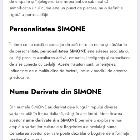
de empatie și înțelegere. Este important de subliniat că
semnificația unui nume este un punct de plecare, nu o definiție
rigidă a personalității.
Personalitatea SIMONE
În timp ce nu există o corelație directă între un nume și trăsăturile
de personalitate,
personalitatea SIMONE
este adesea asociată cu
calități precum ascultarea activă, empatia, inteligența și capacitatea
de a se conecta cu ceilalți. Aceste trăsături sunt, bineînțeles,
influențate de o multitudine de factori, inclusiv mediul de creștere
și educație.
Nume Derivate din SIMONE
Din numele SIMONE au derivat de-a lungul timpului diverse
variante, atât în limba italiană, cât și în alte limbi. Identificarea
acestor
nume derivate din SIMONE
permite o explorare mai
amplă a variațiilor culturale și lingvistice ale aceluiași nume.
Cercetarea acestor derivate poate dezvălui o bogăție de informații
istorice și culturale.