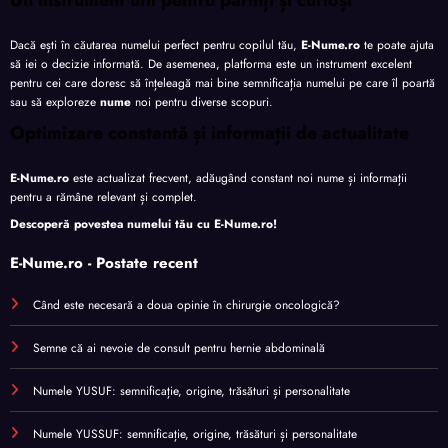
Dacă ești în căutarea numelui perfect pentru copilul tău,
E-Nume.ro
te poate ajuta
să iei o decizie informată. De asemenea, platforma este un instrument excelent
pentru cei care doresc să înțeleagă mai bine semnificația numelui pe care îl poartă
sau să exploreze
nume
noi pentru diverse scopuri.
Optimizare constantă și informații de actualitate
E-Nume.ro
este actualizat frecvent, adăugând constant noi nume și informații
pentru a rămâne relevant și complet.
Descoperă povestea numelui tău cu
E-Nume.ro
!
E-Nume.ro - Postate recent
Când este necesară a doua opinie în chirurgie oncologică?
Semne că ai nevoie de consult pentru hernie abdominală
Numele YUSUF: semnificație, origine, trăsături și personalitate
Numele YUSSUF: semnificație, origine, trăsături și personalitate