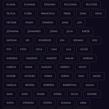
ELIANA
ELIANNA
EÓGHAN
FELICIANA
FELICITÁS
FELÍCIA
FLÓRA
FRANCISCA
FRIDA
GINA
HEVA
HEYDAR
IHSAN
IONATAN
JANA
JUN
JÓHANNA
JÓHANNES
JÓNAS
JÚLIA
KAEDE
KATSUMI
KEI
KHURSHID
KIN
KOHAKU
KOU
KYO
KYOU
LEILA
LIAM
LILA
LÚCÁS
MADOKA
MAGNUS
MAKOTO
MALAK
MARIAN
MARICA
MASA
MASUMI
MERIKH
MICHI
MINORI
MITSURU
MÁRIA
MÁRTA
NAO
NAOKI
NATÁLIA
RENÁTA
ROBERTA
ROBERTINA
SALMA
SAMI
SAVA
SHADI
SHEBA
SILVIA
SIMONE
SOFIA
STEFANÍA
STEFÁN
SUSANA
SÁRA