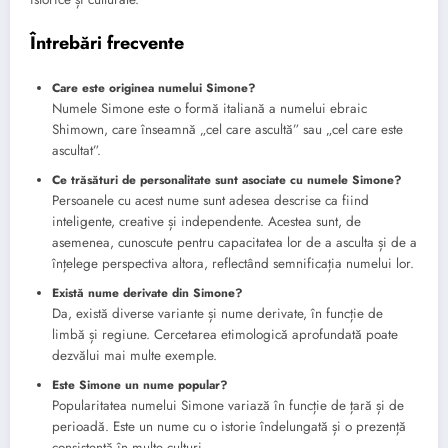
Întrebări frecvente
Care este originea numelui Simone?
Numele Simone este o formă italiană a numelui ebraic
Shimown, care înseamnă „cel care ascultă” sau „cel care este
ascultat”.
Ce trăsături de personalitate sunt asociate cu numele Simone?
Persoanele cu acest nume sunt adesea descrise ca fiind
inteligente, creative și independente. Acestea sunt, de
asemenea, cunoscute pentru capacitatea lor de a asculta și de a
înțelege perspectiva altora, reflectând semnificația numelui lor.
Există nume derivate din Simone?
Da, există diverse variante și nume derivate, în funcție de
limbă și regiune. Cercetarea etimologică aprofundată poate
dezvălui mai multe exemple.
Este Simone un nume popular?
Popularitatea numelui Simone variază în funcție de țară și de
perioadă. Este un nume cu o istorie îndelungată și o prezență
consistentă în multe culturi.