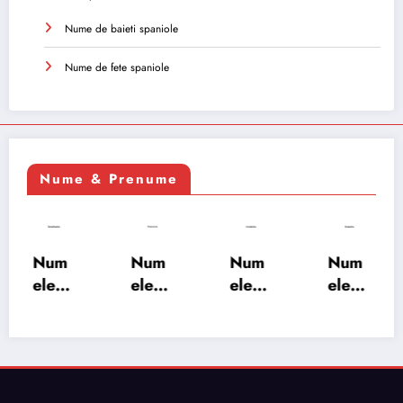
Nume de baieti spaniole
Nume de fete spaniole
Nume & Prenume
Num
Num
Num
Num
ele
ele
ele
ele
XSAY
URV
SRA
SOH
ARS
AKS
OSH
RAB:
A:
HA:
A:
semn
semn
semn
semn
ificați
ificați
ificați
ificați
e,