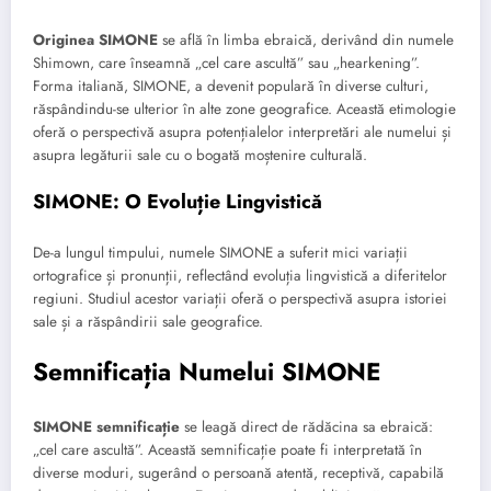
Originea SIMONE
se află în limba ebraică, derivând din numele
Shimown, care înseamnă „cel care ascultă” sau „hearkening”.
Forma italiană, SIMONE, a devenit populară în diverse culturi,
răspândindu-se ulterior în alte zone geografice. Această etimologie
oferă o perspectivă asupra potențialelor interpretări ale numelui și
asupra legăturii sale cu o bogată moștenire culturală.
SIMONE: O Evoluție Lingvistică
De-a lungul timpului, numele SIMONE a suferit mici variații
ortografice și pronunții, reflectând evoluția lingvistică a diferitelor
regiuni. Studiul acestor variații oferă o perspectivă asupra istoriei
sale și a răspândirii sale geografice.
Semnificația Numelui SIMONE
SIMONE semnificație
se leagă direct de rădăcina sa ebraică:
„cel care ascultă”. Această semnificație poate fi interpretată în
diverse moduri, sugerând o persoană atentă, receptivă, capabilă