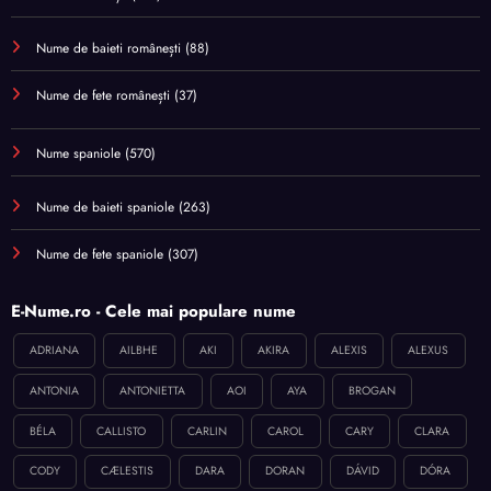
Nume de baieti românești
(88)
Nume de fete românești
(37)
Nume spaniole
(570)
Nume de baieti spaniole
(263)
Nume de fete spaniole
(307)
E-Nume.ro - Cele mai populare nume
ADRIANA
AILBHE
AKI
AKIRA
ALEXIS
ALEXUS
ANTONIA
ANTONIETTA
AOI
AYA
BROGAN
BÉLA
CALLISTO
CARLIN
CAROL
CARY
CLARA
CODY
CÆLESTIS
DARA
DORAN
DÁVID
DÓRA