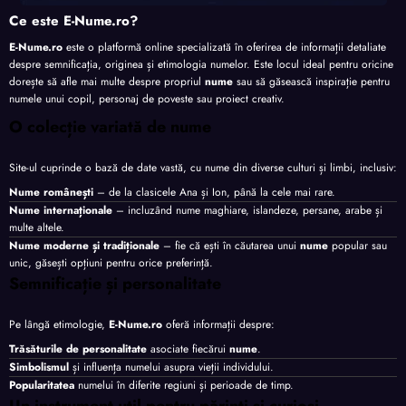
Ce este E-Nume.ro?
E-Nume.ro
este o platformă online specializată în oferirea de informații detaliate
despre semnificația, originea și etimologia numelor. Este locul ideal pentru oricine
dorește să afle mai multe despre propriul
nume
sau să găsească inspirație pentru
numele unui copil, personaj de poveste sau proiect creativ.
O colecție variată de nume
Site-ul cuprinde o bază de date vastă, cu nume din diverse culturi și limbi, inclusiv:
Nume românești
– de la clasicele Ana și Ion, până la cele mai rare.
Nume internaționale
– incluzând nume maghiare, islandeze, persane, arabe și
multe altele.
Nume moderne și tradiționale
– fie că ești în căutarea unui
nume
popular sau
unic, găsești opțiuni pentru orice preferință.
Semnificație și personalitate
Pe lângă etimologie,
E-Nume.ro
oferă informații despre:
Trăsăturile de personalitate
asociate fiecărui
nume
.
Simbolismul
și influența numelui asupra vieții individului.
Popularitatea
numelui în diferite regiuni și perioade de timp.
Un instrument util pentru părinți și curioși